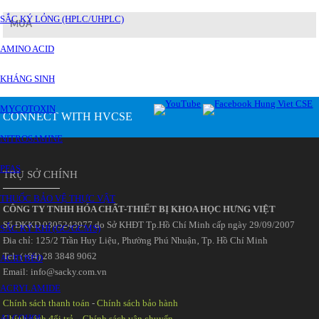
SẮC KÝ LỎNG (HPLC/UHPLC)
MUA
AMINO ACID
KHÁNG SINH
MYCOTOXIN
CONNECT WITH HVCSE
NITROSAMINE
PFAS
TRỤ SỞ CHÍNH
THUỐC BẢO VỆ THỰC VẬT
CÔNG TY TNHH HÓA CHẤT-THIẾT BỊ KHOA HỌC HƯNG VIỆT
Số ĐKKD 0305243977 do Sở KHĐT Tp.Hồ Chí Minh cấp ngày 29/09/2007
SẮC KÝ KHÍ (GC/GCMS)
Đia chỉ: 125/2 Trần Huy Liệu‚ Phường Phú Nhuận‚ Tp. Hồ Chí Minh
Tel: (+84) 28 3848 9062
ACID BÉO
Email: info@sacky.com.vn
ACRYLAMIDE
Chính sách thanh toán
-
Chính sách bảo hành
ALCOHOL
Chính sách đổi trả
-
Chính sách vận chuyển