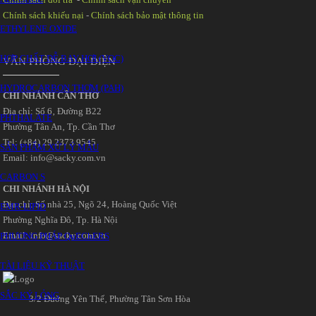
Chính sách khiếu nại
-
Chính sách bảo mật thông tin
ETHYLENE OXIDE
HỢP CHẤT DỄ BAY HƠI (VOC)
VĂN PHÒNG ĐẠI DIỆN
HYDROCARBON THƠM (PAH)
CHI NHÁNH CẦN THƠ
Địa chỉ: Số 6‚ Đường B22
PHTHALATE
Phường Tân An‚ Tp. Cần Thơ
Tel: (+84) 29 2373 9545
SẢN PHẨM XỬ LÝ MẪU
Email: info@sacky.com.vn
CARBON S
CHI NHÁNH HÀ NỘI
Địa chỉ: Số nhà 25‚ Ngõ 24‚ Hoàng Quốc Việt
EMR-LIPID
Phường Nghĩa Đô‚ Tp. Hà Nội
Email: info@sacky.com.vn
PHƯƠNG PHÁP QuEChERS
TÀI LIỆU KỸ THUẬT
SẮC KÝ LỎNG
3/2 Đường Yên Thế‚ Phường Tân Sơn Hòa