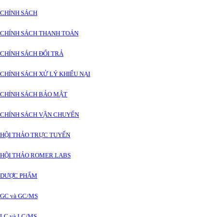
CHÍNH SÁCH
CHÍNH SÁCH THANH TOÁN
CHÍNH SÁCH ĐỔI TRẢ
CHÍNH SÁCH XỬ LÝ KHIẾU NẠI
CHÍNH SÁCH BẢO MẬT
CHÍNH SÁCH VẬN CHUYỂN
HỘI THẢO TRỰC TUYẾN
HỘI THẢO ROMER LABS
DƯỢC PHẨM
GC và GC/MS
LC và LC/MS