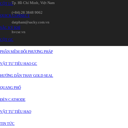
Tp. Hồ Chí Minh‚ Việt Nam
CỘT LC
(+84) 28 3848 9062
QUICK CONNECT
datpham@sacky.com.vn
SẮC KÝ KHÍ
hvcse.vn
CỘT GC
PHẦN MỀM ĐỔI PHƯƠNG PHÁP
VẬT TƯ TIÊU HAO GC
HƯỚNG DẪN THAY GOLD SEAL
QUANG PHỔ
ĐÈN CATHODE
VẬT TƯ TIÊU HAO
TIN TỨC