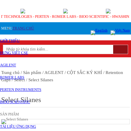
NT TECHNOLOGIES - PERTEN - ROMER LABS - BIOO SCIENTIFIC - HWASHI
MENU
TRANG CHỦ
GIỚI THIỆU
HƯNG VIỆT CSE
AGILENT
Trang chủ
/ Sản phẩm
/ AGILENT
/ CỘT SẮC KÝ KHÍ
/ Retention
ROMER LABS
Gaps
/ Select
/ Select Silanes
PERTEN INSTRUMENTS
Select Silanes
BIOO SCIENTIFIC
SẢN PHẨM
TÀI LIỆU ỨNG DỤNG