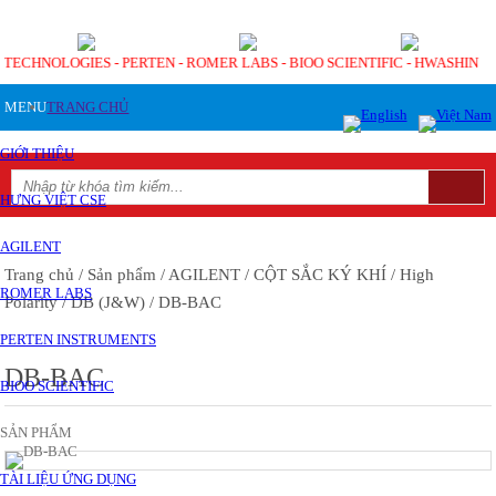
T TECHNOLOGIES - PERTEN - ROMER LABS - BIOO SCIENTIFIC - HWASHIN
MENU
TRANG CHỦ
GIỚI THIỆU
HƯNG VIỆT CSE
AGILENT
Trang chủ
/ Sản phẩm
/ AGILENT
/ CỘT SẮC KÝ KHÍ
/ High
ROMER LABS
Polarity
/ DB (J&W)
/ DB-BAC
PERTEN INSTRUMENTS
DB-BAC
BIOO SCIENTIFIC
SẢN PHẨM
TÀI LIỆU ỨNG DỤNG