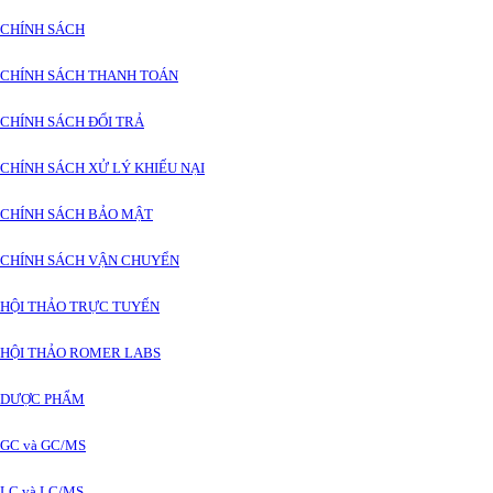
CHÍNH SÁCH
CHÍNH SÁCH THANH TOÁN
CHÍNH SÁCH ĐỔI TRẢ
CHÍNH SÁCH XỬ LÝ KHIẾU NẠI
CHÍNH SÁCH BẢO MẬT
CHÍNH SÁCH VẬN CHUYỂN
HỘI THẢO TRỰC TUYẾN
HỘI THẢO ROMER LABS
DƯỢC PHẨM
GC và GC/MS
LC và LC/MS