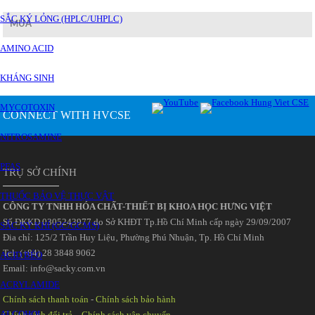
SẮC KÝ LỎNG (HPLC/UHPLC)
MUA
AMINO ACID
KHÁNG SINH
MYCOTOXIN
CONNECT WITH HVCSE
NITROSAMINE
PFAS
TRỤ SỞ CHÍNH
THUỐC BẢO VỆ THỰC VẬT
CÔNG TY TNHH HÓA CHẤT-THIẾT BỊ KHOA HỌC HƯNG VIỆT
Số ĐKKD 0305243977 do Sở KHĐT Tp.Hồ Chí Minh cấp ngày 29/09/2007
SẮC KÝ KHÍ (GC/GCMS)
Đia chỉ: 125/2 Trần Huy Liệu‚ Phường Phú Nhuận‚ Tp. Hồ Chí Minh
Tel: (+84) 28 3848 9062
ACID BÉO
Email: info@sacky.com.vn
ACRYLAMIDE
Chính sách thanh toán
-
Chính sách bảo hành
ALCOHOL
Chính sách đổi trả
-
Chính sách vận chuyển