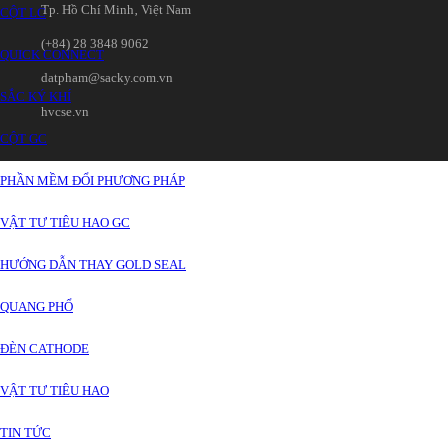
Tp. Hồ Chí Minh‚ Việt Nam
CỘT LC
(+84) 28 3848 9062
QUICK CONNECT
datpham@sacky.com.vn
SẮC KÝ KHÍ
hvcse.vn
CỘT GC
PHẦN MỀM ĐỔI PHƯƠNG PHÁP
VẬT TƯ TIÊU HAO GC
HƯỚNG DẪN THAY GOLD SEAL
QUANG PHỔ
ĐÈN CATHODE
VẬT TƯ TIÊU HAO
TIN TỨC