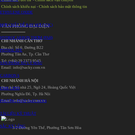
Chính sách khiếu nại
-
Chính sách bảo mật thông tin
ETHYLENE OXIDE
HỢP CHẤT DỄ BAY HƠI (VOC)
VĂN PHÒNG ĐẠI DIỆN
HYDROCARBON THƠM (PAH)
CHI NHÁNH CẦN THƠ
Địa chỉ: Số 6‚ Đường B22
PHTHALATE
Phường Tân An‚ Tp. Cần Thơ
Tel: (+84) 29 2373 9545
SẢN PHẨM XỬ LÝ MẪU
Email: info@sacky.com.vn
CARBON S
CHI NHÁNH HÀ NỘI
Địa chỉ: Số nhà 25‚ Ngõ 24‚ Hoàng Quốc Việt
EMR-LIPID
Phường Nghĩa Đô‚ Tp. Hà Nội
Email: info@sacky.com.vn
PHƯƠNG PHÁP QuEChERS
TÀI LIỆU KỸ THUẬT
SẮC KÝ LỎNG
3/2 Đường Yên Thế‚ Phường Tân Sơn Hòa