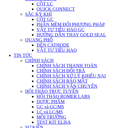
CỘT LC
QUICK CONNECT
SẮC KÝ KHÍ
CỘT GC
PHẦN MỀM ĐỔI PHƯƠNG PHÁP
VẬT TƯ TIÊU HAO GC
HƯỚNG DẪN THAY GOLD SEAL
QUANG PHỔ
ĐÈN CATHODE
VẬT TƯ TIÊU HAO
TIN TỨC
CHÍNH SÁCH
CHÍNH SÁCH THANH TOÁN
CHÍNH SÁCH ĐỔI TRẢ
CHÍNH SÁCH XỬ LÝ KHIẾU NẠI
CHÍNH SÁCH BẢO MẬT
CHÍNH SÁCH VẬN CHUYỂN
HỘI THẢO TRỰC TUYẾN
HỘI THẢO ROMER LABS
DƯỢC PHẨM
GC và GC/MS
LC và LC/MS
MÔI TRƯỜNG
TEST KIT ELISA
SỰ KIỆN