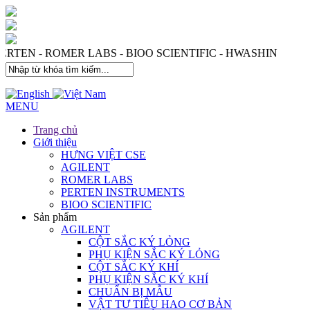
S - PERTEN - ROMER LABS - BIOO SCIENTIFIC - HWASHI
MENU
Trang chủ
Giới thiệu
HƯNG VIỆT CSE
AGILENT
ROMER LABS
PERTEN INSTRUMENTS
BIOO SCIENTIFIC
Sản phẩm
AGILENT
CỘT SẮC KÝ LỎNG
PHỤ KIỆN SẮC KÝ LỎNG
CỘT SẮC KÝ KHÍ
PHỤ KIỆN SẮC KÝ KHÍ
CHUẨN BỊ MẪU
VẬT TƯ TIÊU HAO CƠ BẢN