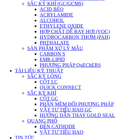
SẮC KÝ KHÍ (GC/GCMS)
ACID BÉO
ACRYLAMIDE
ALCOHOL
ETHYLENE OXIDE
HỢP CHẤT DỄ BAY HƠI (VOC)
HYDROCARBON THƠM (PAH)
PHTHALATE
SẢN PHẨM XỬ LÝ MẪU
CARBON S
EMR-LIPID
PHƯƠNG PHÁP QuEChERS
TÀI LIỆU KỸ THUẬT
SẮC KÝ LỎNG
CỘT LC
QUICK CONNECT
SẮC KÝ KHÍ
CỘT GC
PHẦN MỀM ĐỔI PHƯƠNG PHÁP
VẬT TƯ TIÊU HAO GC
HƯỚNG DẪN THAY GOLD SEAL
QUANG PHỔ
ĐÈN CATHODE
VẬT TƯ TIÊU HAO
TIN TỨC