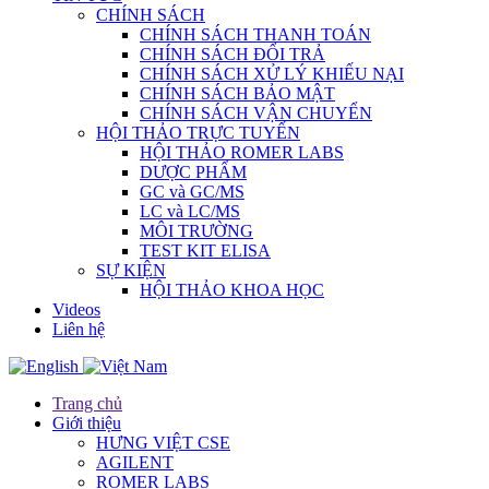
CHÍNH SÁCH
CHÍNH SÁCH THANH TOÁN
CHÍNH SÁCH ĐỔI TRẢ
CHÍNH SÁCH XỬ LÝ KHIẾU NẠI
CHÍNH SÁCH BẢO MẬT
CHÍNH SÁCH VẬN CHUYỂN
HỘI THẢO TRỰC TUYẾN
HỘI THẢO ROMER LABS
DƯỢC PHẨM
GC và GC/MS
LC và LC/MS
MÔI TRƯỜNG
TEST KIT ELISA
SỰ KIỆN
HỘI THẢO KHOA HỌC
Videos
Liên hệ
Trang chủ
Giới thiệu
HƯNG VIỆT CSE
AGILENT
ROMER LABS