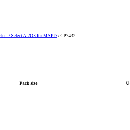
elect
/ Select Al2O3 for MAPD
/ CP7432
Pack size
U