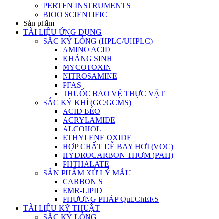
PERTEN INSTRUMENTS
BIOO SCIENTIFIC
Sản phẩm
TÀI LIỆU ỨNG DỤNG
SẮC KÝ LỎNG (HPLC/UHPLC)
AMINO ACID
KHÁNG SINH
MYCOTOXIN
NITROSAMINE
PFAS
THUỐC BẢO VỆ THỰC VẬT
SẮC KÝ KHÍ (GC/GCMS)
ACID BÉO
ACRYLAMIDE
ALCOHOL
ETHYLENE OXIDE
HỢP CHẤT DỄ BAY HƠI (VOC)
HYDROCARBON THƠM (PAH)
PHTHALATE
SẢN PHẨM XỬ LÝ MẪU
CARBON S
EMR-LIPID
PHƯƠNG PHÁP QuEChERS
TÀI LIỆU KỸ THUẬT
SẮC KÝ LỎNG