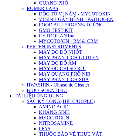
QUANG PHỔ
ROMER LABS
ĐỘC TỐ VI NẤM - MYCOTOXIN
VI SINH GÂY BỆNH - PATHOGEN
FOOD AlLLERGENS- DỊ ỨNG
GMO TEST KIT
CYTOQUANT®
MYCOTOXIN - RM & CRM
PERTEN INSTRUMENTS
MÁY ĐO ĐỘ NHỚT
MÁY PHÂN TÍCH GLUTEN
MÁY ĐO ĐỘ ẨM
MÁY ĐO CHỈ SỐ RƠI
MÁY QUANG PHỔ NIR
MÁY PHÂN TÍCH SỮA
HWASHIN - Ultrasonic Cleaner
BIOO-SCIENTIFIC
TÀI LIỆU ỨNG DỤNG
SẮC KÝ LỎNG (HPLC/UHPLC)
AMINO ACID
KHÁNG SINH
MYCOTOXIN
NITROSAMINE
PFAS
THUỐC BẢO VỆ THỰC VẬT