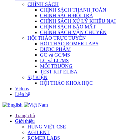
CHÍNH SÁCH
CHÍNH SÁCH THANH TOÁN
CHÍNH SÁCH ĐỔI TRẢ
CHÍNH SÁCH XỬ LÝ KHIẾU NẠI
CHÍNH SÁCH BẢO MẬT
CHÍNH SÁCH VẬN CHUYỂN
HỘI THẢO TRỰC TUYẾN
HỘI THẢO ROMER LABS
DƯỢC PHẨM
GC và GC/MS
LC và LC/MS
MÔI TRƯỜNG
TEST KIT ELISA
SỰ KIỆN
HỘI THẢO KHOA HỌC
Videos
Liên hệ
Trang chủ
Giới thiệu
HƯNG VIỆT CSE
AGILENT
ROMER LABS