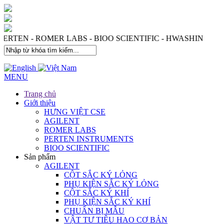
 PERTEN - ROMER LABS - BIOO SCIENTIFIC - HWASHIN
MENU
Trang chủ
Giới thiệu
HƯNG VIỆT CSE
AGILENT
ROMER LABS
PERTEN INSTRUMENTS
BIOO SCIENTIFIC
Sản phẩm
AGILENT
CỘT SẮC KÝ LỎNG
PHỤ KIỆN SẮC KÝ LỎNG
CỘT SẮC KÝ KHÍ
PHỤ KIỆN SẮC KÝ KHÍ
CHUẨN BỊ MẪU
VẬT TƯ TIÊU HAO CƠ BẢN