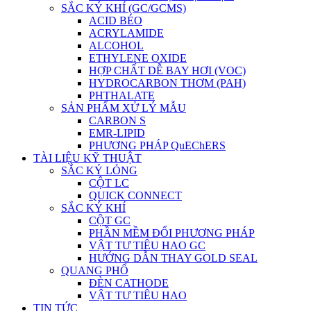
SẮC KÝ KHÍ (GC/GCMS)
ACID BÉO
ACRYLAMIDE
ALCOHOL
ETHYLENE OXIDE
HỢP CHẤT DỄ BAY HƠI (VOC)
HYDROCARBON THƠM (PAH)
PHTHALATE
SẢN PHẨM XỬ LÝ MẪU
CARBON S
EMR-LIPID
PHƯƠNG PHÁP QuEChERS
TÀI LIỆU KỸ THUẬT
SẮC KÝ LỎNG
CỘT LC
QUICK CONNECT
SẮC KÝ KHÍ
CỘT GC
PHẦN MỀM ĐỔI PHƯƠNG PHÁP
VẬT TƯ TIÊU HAO GC
HƯỚNG DẪN THAY GOLD SEAL
QUANG PHỔ
ĐÈN CATHODE
VẬT TƯ TIÊU HAO
TIN TỨC