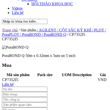
HỘI THẢO KHOA HỌC
Videos
Liên hệ
Trang chủ
/ Sản phẩm
/ AGILENT
/ CỘT SẮC KÝ KHÍ
/ PLOT
/
PoraPLOT / PoraBOND
/ PoraBOND Q
/ CP7352I5
CP7352I5
PoraBOND Q 50m x 0.32mm x 5um on 5 inch
Mua
Mã sản phẩm
Pack size
UOM Description
Giá
CP7352I5
VND
Liên hệ