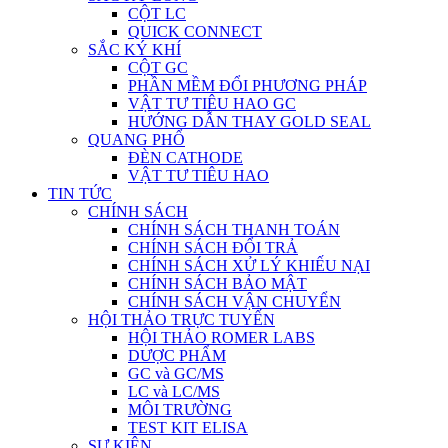
CỘT LC
QUICK CONNECT
SẮC KÝ KHÍ
CỘT GC
PHẦN MỀM ĐỔI PHƯƠNG PHÁP
VẬT TƯ TIÊU HAO GC
HƯỚNG DẪN THAY GOLD SEAL
QUANG PHỔ
ĐÈN CATHODE
VẬT TƯ TIÊU HAO
TIN TỨC
CHÍNH SÁCH
CHÍNH SÁCH THANH TOÁN
CHÍNH SÁCH ĐỔI TRẢ
CHÍNH SÁCH XỬ LÝ KHIẾU NẠI
CHÍNH SÁCH BẢO MẬT
CHÍNH SÁCH VẬN CHUYỂN
HỘI THẢO TRỰC TUYẾN
HỘI THẢO ROMER LABS
DƯỢC PHẨM
GC và GC/MS
LC và LC/MS
MÔI TRƯỜNG
TEST KIT ELISA
SỰ KIỆN