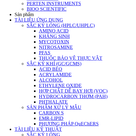
PERTEN INSTRUMENTS
BIOO SCIENTIFIC
Sản phẩm
TÀI LIỆU ỨNG DỤNG
SẮC KÝ LỎNG (HPLC/UHPLC)
AMINO ACID
KHÁNG SINH
MYCOTOXIN
NITROSAMINE
PFAS
THUỐC BẢO VỆ THỰC VẬT
SẮC KÝ KHÍ (GC/GCMS)
ACID BÉO
ACRYLAMIDE
ALCOHOL
ETHYLENE OXIDE
HỢP CHẤT DỄ BAY HƠI (VOC)
HYDROCARBON THƠM (PAH)
PHTHALATE
SẢN PHẨM XỬ LÝ MẪU
CARBON S
EMR-LIPID
PHƯƠNG PHÁP QuEChERS
TÀI LIỆU KỸ THUẬT
SẮC KÝ LỎNG