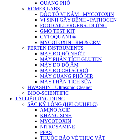
QUANG PHỔ
ROMER LABS
ĐỘC TỐ VI NẤM - MYCOTOXIN
VI SINH GÂY BỆNH - PATHOGEN
FOOD AlLLERGENS- DỊ ỨNG
GMO TEST KIT
CYTOQUANT®
MYCOTOXIN - RM & CRM
PERTEN INSTRUMENTS
MÁY ĐO ĐỘ NHỚT
MÁY PHÂN TÍCH GLUTEN
MÁY ĐO ĐỘ ẨM
MÁY ĐO CHỈ SỐ RƠI
MÁY QUANG PHỔ NIR
MÁY PHÂN TÍCH SỮA
HWASHIN - Ultrasonic Cleaner
BIOO-SCIENTIFIC
TÀI LIỆU ỨNG DỤNG
SẮC KÝ LỎNG (HPLC/UHPLC)
AMINO ACID
KHÁNG SINH
MYCOTOXIN
NITROSAMINE
PFAS
THUỐC BẢO VỆ THỰC VẬT