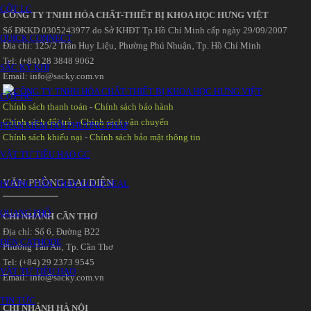
CỘT LC
CÔNG TY TNHH HÓA CHẤT-THIẾT BỊ KHOA HỌC HƯNG VIỆT
Số ĐKKD 0305243977 do Sở KHĐT Tp.Hồ Chí Minh cấp ngày 29/09/2007
QUICK CONNECT
Đia chỉ: 125/2 Trần Huy Liệu‚ Phường Phú Nhuận‚ Tp. Hồ Chí Minh
Tel: (+84) 28 3848 9062
SẮC KÝ KHÍ
Email: info@sacky.com.vn
CỘT GC
Chính sách thanh toán
-
Chính sách bảo hành
Chính sách đổi trả
-
Chính sách vận chuyển
PHẦN MỀM ĐỔI PHƯƠNG PHÁP
Chính sách khiếu nại
-
Chính sách bảo mật thông tin
VẬT TƯ TIÊU HAO GC
VĂN PHÒNG ĐẠI DIỆN
HƯỚNG DẪN THAY GOLD SEAL
QUANG PHỔ
CHI NHÁNH CẦN THƠ
Địa chỉ: Số 6‚ Đường B22
ĐÈN CATHODE
Phường Tân An‚ Tp. Cần Thơ
Tel: (+84) 29 2373 9545
VẬT TƯ TIÊU HAO
Email: info@sacky.com.vn
TIN TỨC
CHI NHÁNH HÀ NỘI