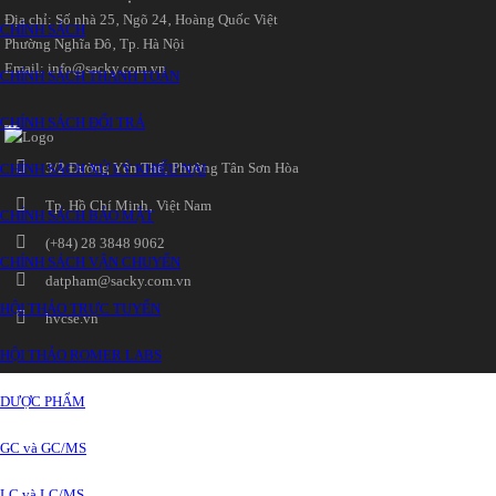
Địa chỉ: Số nhà 25‚ Ngõ 24‚ Hoàng Quốc Việt
CHÍNH SÁCH
Phường Nghĩa Đô‚ Tp. Hà Nội
Email: info@sacky.com.vn
CHÍNH SÁCH THANH TOÁN
CHÍNH SÁCH ĐỔI TRẢ
3/2 Đường Yên Thế‚ Phường Tân Sơn Hòa
CHÍNH SÁCH XỬ LÝ KHIẾU NẠI
Tp. Hồ Chí Minh‚ Việt Nam
CHÍNH SÁCH BẢO MẬT
(+84) 28 3848 9062
CHÍNH SÁCH VẬN CHUYỂN
datpham@sacky.com.vn
HỘI THẢO TRỰC TUYẾN
hvcse.vn
HỘI THẢO ROMER LABS
DƯỢC PHẨM
GC và GC/MS
LC và LC/MS