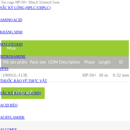
5in cage HP-50+ 30m,0.32mm,0.5um
SẮC KÝ LỎNG (HPLC/UHPLC)
AMINO ACID
KHÁNG SINH
MYCOTOXIN
Mua
NITROSAMINE
Mã sản phẩm
Pack size
UOM Description
Phase
Length
ID
PFAS
19091L-113E
HP-50+
30 m
0.32 mm
THUỐC BẢO VỆ THỰC VẬT
LIÊN HỆ
SẮC KÝ KHÍ (GC/GCMS)
ACID BÉO
ACRYLAMIDE
ALCOHOL