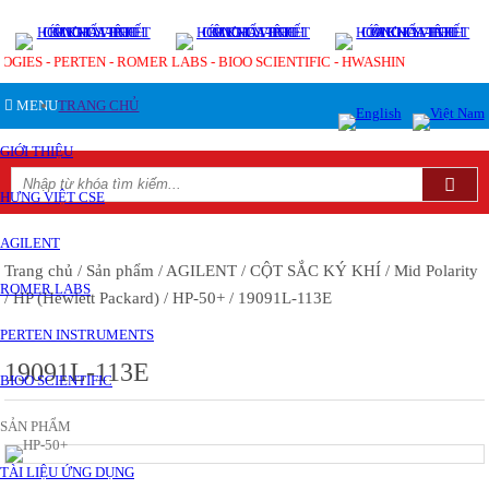
LOGIES - PERTEN - ROMER LABS - BIOO SCIENTIFIC - HWASHIN
MENU
TRANG CHỦ
GIỚI THIỆU
HƯNG VIỆT CSE
AGILENT
Trang chủ
/ Sản phẩm
/ AGILENT
/ CỘT SẮC KÝ KHÍ
/ Mid Polarity
ROMER LABS
/ HP (Hewlett Packard)
/ HP-50+
/ 19091L-113E
PERTEN INSTRUMENTS
19091L-113E
BIOO SCIENTIFIC
SẢN PHẨM
TÀI LIỆU ỨNG DỤNG