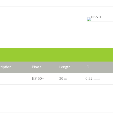
iption
Phase
Length
ID
HP-50+
30 m
0.32 mm