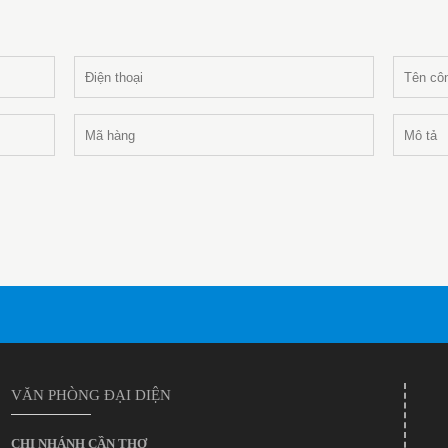
VĂN PHÒNG ĐẠI DIỆN
CHI NHÁNH CẦN THƠ