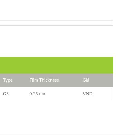
Type
Film Thickness
Giá
G3
0.25 um
VND