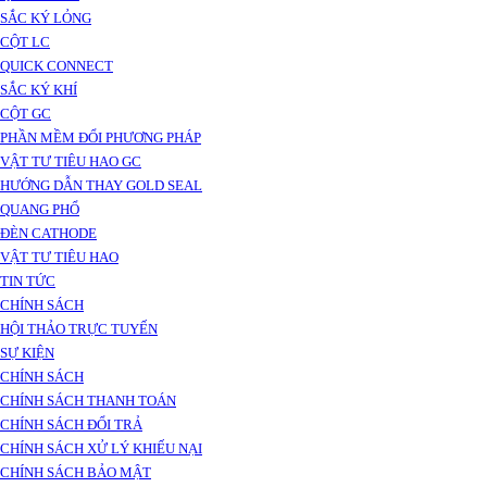
SẮC KÝ LỎNG
CỘT LC
QUICK CONNECT
SẮC KÝ KHÍ
CỘT GC
PHẦN MỀM ĐỔI PHƯƠNG PHÁP
VẬT TƯ TIÊU HAO GC
HƯỚNG DẪN THAY GOLD SEAL
QUANG PHỔ
ĐÈN CATHODE
VẬT TƯ TIÊU HAO
TIN TỨC
CHÍNH SÁCH
HỘI THẢO TRỰC TUYẾN
SỰ KIỆN
CHÍNH SÁCH
CHÍNH SÁCH THANH TOÁN
CHÍNH SÁCH ĐỔI TRẢ
CHÍNH SÁCH XỬ LÝ KHIẾU NẠI
CHÍNH SÁCH BẢO MẬT