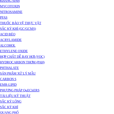
KHÁNG SINH
MYCOTOXIN
NITROSAMINE
PFAS
THUỐC BẢO VỆ THỰC VẬT
SẮC KÝ KHÍ (GC/GCMS)
ACID BÉO
ACRYLAMIDE
ALCOHOL
ETHYLENE OXIDE
HỢP CHẤT DỄ BAY HƠI (VOC)
HYDROCARBON THƠM (PAH)
PHTHALATE
SẢN PHẨM XỬ LÝ MẪU
CARBON S
EMR-LIPID
PHƯƠNG PHÁP QuEChERS
TÀI LIỆU KỸ THUẬT
SẮC KÝ LỎNG
SẮC KÝ KHÍ
QUANG PHỔ