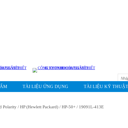
IN
HẨM
TÀI LIỆU ỨNG DỤNG
TÀI LIỆU KỸ THUẬ
d Polarity
/ HP (Hewlett Packard)
/ HP-50+
/ 19091L-413E