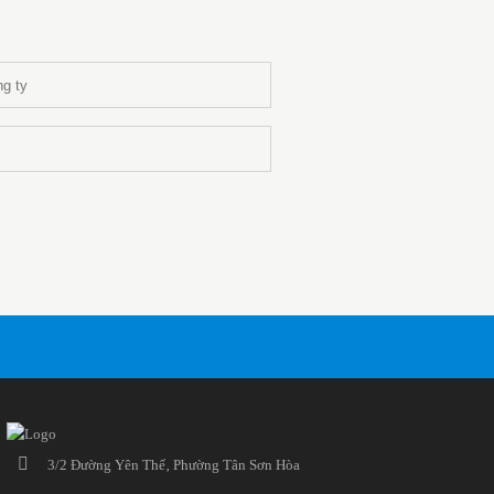
3/2 Đường Yên Thế‚ Phường Tân Sơn Hòa