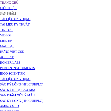
TRANG CHỦ
GIỚI THIỆU
SẢN PHẨM
TÀI LIỆU ỨNG DỤNG
TÀI LIỆU KỸ THUẬT
TIN TỨC
VIDEOS
LIÊN HỆ
Giới thiệu
HƯNG VIỆT CSE
AGILENT
ROMER LABS
PERTEN INSTRUMENTS
BIOO SCIENTIFIC
TÀI LIỆU ỨNG DỤNG
SẮC KÝ LỎNG (HPLC/UHPLC)
SẮC KÝ KHÍ (GC/GCMS)
SẢN PHẨM XỬ LÝ MẪU
SẮC KÝ LỎNG (HPLC/UHPLC)
AMINO ACID