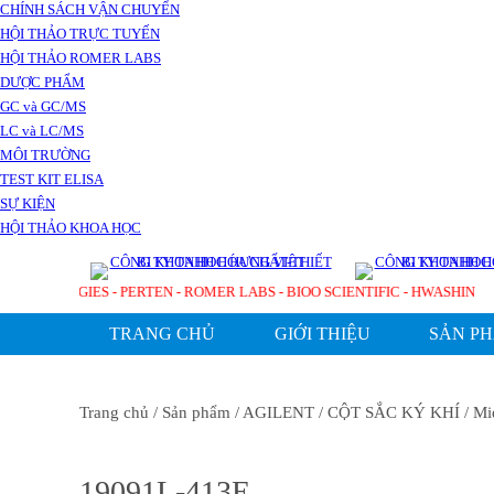
CHÍNH SÁCH VẬN CHUYỂN
HỘI THẢO TRỰC TUYẾN
HỘI THẢO ROMER LABS
DƯỢC PHẨM
GC và GC/MS
LC và LC/MS
MÔI TRƯỜNG
TEST KIT ELISA
SỰ KIỆN
HỘI THẢO KHOA HỌC
ENT TECHNOLOGIES - PERTEN - ROMER LABS - BIOO SCIENTIFIC - HWASH
TRANG CHỦ
GIỚI THIỆU
SẢN P
Trang chủ
/ Sản phẩm
/ AGILENT
/ CỘT SẮC KÝ KHÍ
/ Mi
19091L-413E