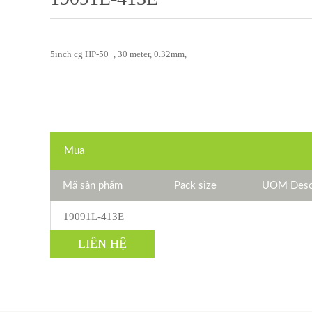
5inch cg HP-50+, 30 meter, 0.32mm,
Mua
Mã sản phẩm
Pack size
UOM Descr
19091L-413E
LIÊN HỆ