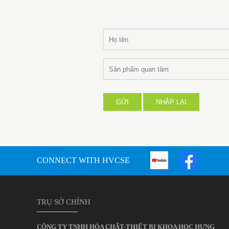
GỬI
NHẬP LẠI
CONNECT WITH HVCSE
TRỤ SỞ CHÍNH
CÔNG TY TNHH HÓA CHẤT-THIẾT BỊ KHOA HỌC HƯNG