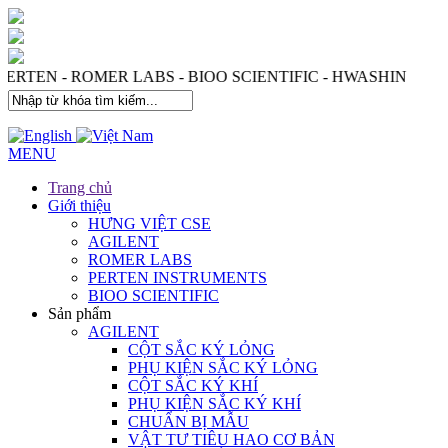
 PERTEN - ROMER LABS - BIOO SCIENTIFIC - HWASHIN
MENU
Trang chủ
Giới thiệu
HƯNG VIỆT CSE
AGILENT
ROMER LABS
PERTEN INSTRUMENTS
BIOO SCIENTIFIC
Sản phẩm
AGILENT
CỘT SẮC KÝ LỎNG
PHỤ KIỆN SẮC KÝ LỎNG
CỘT SẮC KÝ KHÍ
PHỤ KIỆN SẮC KÝ KHÍ
CHUẨN BỊ MẪU
VẬT TƯ TIÊU HAO CƠ BẢN