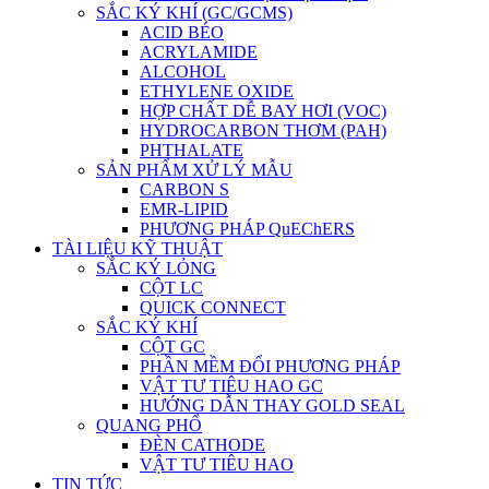
SẮC KÝ KHÍ (GC/GCMS)
ACID BÉO
ACRYLAMIDE
ALCOHOL
ETHYLENE OXIDE
HỢP CHẤT DỄ BAY HƠI (VOC)
HYDROCARBON THƠM (PAH)
PHTHALATE
SẢN PHẨM XỬ LÝ MẪU
CARBON S
EMR-LIPID
PHƯƠNG PHÁP QuEChERS
TÀI LIỆU KỸ THUẬT
SẮC KÝ LỎNG
CỘT LC
QUICK CONNECT
SẮC KÝ KHÍ
CỘT GC
PHẦN MỀM ĐỔI PHƯƠNG PHÁP
VẬT TƯ TIÊU HAO GC
HƯỚNG DẪN THAY GOLD SEAL
QUANG PHỔ
ĐÈN CATHODE
VẬT TƯ TIÊU HAO
TIN TỨC