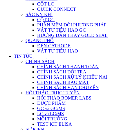
CỘT LC
QUICK CONNECT
SẮC KÝ KHÍ
CỘT GC
PHẦN MỀM ĐỔI PHƯƠNG PHÁP
VẬT TƯ TIÊU HAO GC
HƯỚNG DẪN THAY GOLD SEAL
QUANG PHỔ
ĐÈN CATHODE
VẬT TƯ TIÊU HAO
TIN TỨC
CHÍNH SÁCH
CHÍNH SÁCH THANH TOÁN
CHÍNH SÁCH ĐỔI TRẢ
CHÍNH SÁCH XỬ LÝ KHIẾU NẠI
CHÍNH SÁCH BẢO MẬT
CHÍNH SÁCH VẬN CHUYỂN
HỘI THẢO TRỰC TUYẾN
HỘI THẢO ROMER LABS
DƯỢC PHẨM
GC và GC/MS
LC và LC/MS
MÔI TRƯỜNG
TEST KIT ELISA
SỰ KIỆN