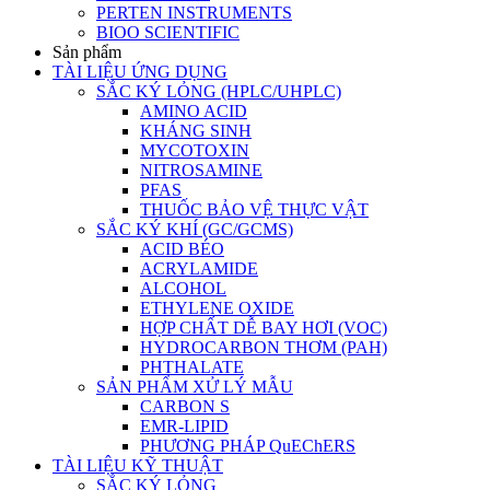
PERTEN INSTRUMENTS
BIOO SCIENTIFIC
Sản phẩm
TÀI LIỆU ỨNG DỤNG
SẮC KÝ LỎNG (HPLC/UHPLC)
AMINO ACID
KHÁNG SINH
MYCOTOXIN
NITROSAMINE
PFAS
THUỐC BẢO VỆ THỰC VẬT
SẮC KÝ KHÍ (GC/GCMS)
ACID BÉO
ACRYLAMIDE
ALCOHOL
ETHYLENE OXIDE
HỢP CHẤT DỄ BAY HƠI (VOC)
HYDROCARBON THƠM (PAH)
PHTHALATE
SẢN PHẨM XỬ LÝ MẪU
CARBON S
EMR-LIPID
PHƯƠNG PHÁP QuEChERS
TÀI LIỆU KỸ THUẬT
SẮC KÝ LỎNG