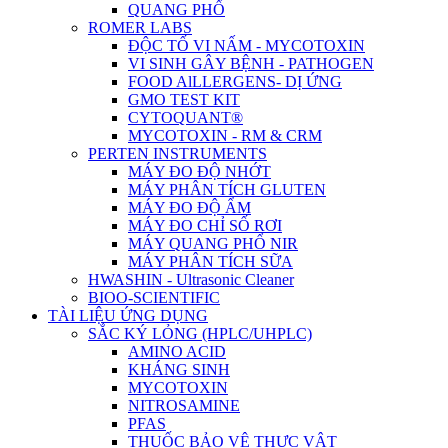
QUANG PHỔ
ROMER LABS
ĐỘC TỐ VI NẤM - MYCOTOXIN
VI SINH GÂY BỆNH - PATHOGEN
FOOD AlLLERGENS- DỊ ỨNG
GMO TEST KIT
CYTOQUANT®
MYCOTOXIN - RM & CRM
PERTEN INSTRUMENTS
MÁY ĐO ĐỘ NHỚT
MÁY PHÂN TÍCH GLUTEN
MÁY ĐO ĐỘ ẨM
MÁY ĐO CHỈ SỐ RƠI
MÁY QUANG PHỔ NIR
MÁY PHÂN TÍCH SỮA
HWASHIN - Ultrasonic Cleaner
BIOO-SCIENTIFIC
TÀI LIỆU ỨNG DỤNG
SẮC KÝ LỎNG (HPLC/UHPLC)
AMINO ACID
KHÁNG SINH
MYCOTOXIN
NITROSAMINE
PFAS
THUỐC BẢO VỆ THỰC VẬT