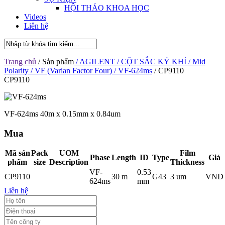
HỘI THẢO KHOA HỌC
Videos
Liên hệ
Trang chủ
/ Sản phẩm
/ AGILENT
/ CỘT SẮC KÝ KHÍ
/ Mid
Polarity
/ VF (Varian Factor Four)
/ VF-624ms
/ CP9110
CP9110
VF-624ms 40m x 0.15mm x 0.84um
Mua
Mã sản
Pack
UOM
Film
Phase
Length
ID
Type
Giá
phẩm
size
Description
Thickness
VF-
0.53
CP9110
30 m
G43
3 um
VND
624ms
mm
Liên hệ