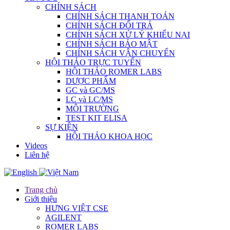
CHÍNH SÁCH
CHÍNH SÁCH THANH TOÁN
CHÍNH SÁCH ĐỔI TRẢ
CHÍNH SÁCH XỬ LÝ KHIẾU NẠI
CHÍNH SÁCH BẢO MẬT
CHÍNH SÁCH VẬN CHUYỂN
HỘI THẢO TRỰC TUYẾN
HỘI THẢO ROMER LABS
DƯỢC PHẨM
GC và GC/MS
LC và LC/MS
MÔI TRƯỜNG
TEST KIT ELISA
SỰ KIỆN
HỘI THẢO KHOA HỌC
Videos
Liên hệ
Trang chủ
Giới thiệu
HƯNG VIỆT CSE
AGILENT
ROMER LABS