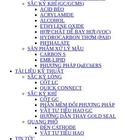
SẮC KÝ KHÍ (GC/GCMS)
ACID BÉO
ACRYLAMIDE
ALCOHOL
ETHYLENE OXIDE
HỢP CHẤT DỄ BAY HƠI (VOC)
HYDROCARBON THƠM (PAH)
PHTHALATE
SẢN PHẨM XỬ LÝ MẪU
CARBON S
EMR-LIPID
PHƯƠNG PHÁP QuEChERS
TÀI LIỆU KỸ THUẬT
SẮC KÝ LỎNG
CỘT LC
QUICK CONNECT
SẮC KÝ KHÍ
CỘT GC
PHẦN MỀM ĐỔI PHƯƠNG PHÁP
VẬT TƯ TIÊU HAO GC
HƯỚNG DẪN THAY GOLD SEAL
QUANG PHỔ
ĐÈN CATHODE
VẬT TƯ TIÊU HAO
TIN TỨC