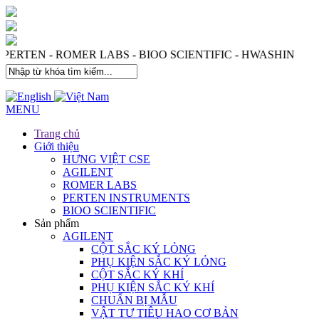
- PERTEN - ROMER LABS - BIOO SCIENTIFIC - HWASHIN
MENU
Trang chủ
Giới thiệu
HƯNG VIỆT CSE
AGILENT
ROMER LABS
PERTEN INSTRUMENTS
BIOO SCIENTIFIC
Sản phẩm
AGILENT
CỘT SẮC KÝ LỎNG
PHỤ KIỆN SẮC KÝ LỎNG
CỘT SẮC KÝ KHÍ
PHỤ KIỆN SẮC KÝ KHÍ
CHUẨN BỊ MẪU
VẬT TƯ TIÊU HAO CƠ BẢN