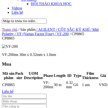
HỘI THẢO KHOA HỌC
Videos
Liên hệ
Trang chủ
/ Sản phẩm
/ AGILENT
/ CỘT SẮC KÝ KHÍ
/ Mid
Polarity
/ VF (Varian Factor Four)
/ VF-200
/ CP8865
CP8865
VF-200ms 30m x 0.32mm x 1.0um
Mua
Mã sản
Pack
UOM
Film
Phase
Length
ID
Type
Giá
phẩm
size
Description
Thickness
VF-
0.32
CP8865
30 m
G6
1 um
VND
200ms
mm
Liên hệ