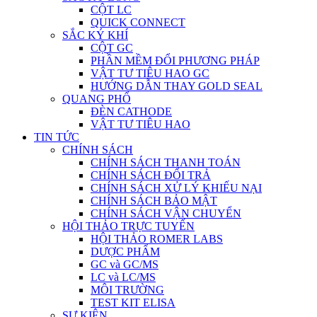
CỘT LC
QUICK CONNECT
SẮC KÝ KHÍ
CỘT GC
PHẦN MỀM ĐỔI PHƯƠNG PHÁP
VẬT TƯ TIÊU HAO GC
HƯỚNG DẪN THAY GOLD SEAL
QUANG PHỔ
ĐÈN CATHODE
VẬT TƯ TIÊU HAO
TIN TỨC
CHÍNH SÁCH
CHÍNH SÁCH THANH TOÁN
CHÍNH SÁCH ĐỔI TRẢ
CHÍNH SÁCH XỬ LÝ KHIẾU NẠI
CHÍNH SÁCH BẢO MẬT
CHÍNH SÁCH VẬN CHUYỂN
HỘI THẢO TRỰC TUYẾN
HỘI THẢO ROMER LABS
DƯỢC PHẨM
GC và GC/MS
LC và LC/MS
MÔI TRƯỜNG
TEST KIT ELISA
SỰ KIỆN