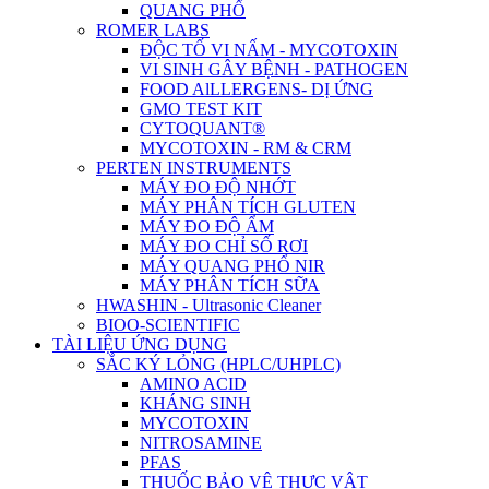
QUANG PHỔ
ROMER LABS
ĐỘC TỐ VI NẤM - MYCOTOXIN
VI SINH GÂY BỆNH - PATHOGEN
FOOD AlLLERGENS- DỊ ỨNG
GMO TEST KIT
CYTOQUANT®
MYCOTOXIN - RM & CRM
PERTEN INSTRUMENTS
MÁY ĐO ĐỘ NHỚT
MÁY PHÂN TÍCH GLUTEN
MÁY ĐO ĐỘ ẨM
MÁY ĐO CHỈ SỐ RƠI
MÁY QUANG PHỔ NIR
MÁY PHÂN TÍCH SỮA
HWASHIN - Ultrasonic Cleaner
BIOO-SCIENTIFIC
TÀI LIỆU ỨNG DỤNG
SẮC KÝ LỎNG (HPLC/UHPLC)
AMINO ACID
KHÁNG SINH
MYCOTOXIN
NITROSAMINE
PFAS
THUỐC BẢO VỆ THỰC VẬT