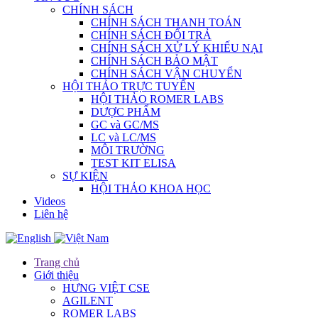
CHÍNH SÁCH
CHÍNH SÁCH THANH TOÁN
CHÍNH SÁCH ĐỔI TRẢ
CHÍNH SÁCH XỬ LÝ KHIẾU NẠI
CHÍNH SÁCH BẢO MẬT
CHÍNH SÁCH VẬN CHUYỂN
HỘI THẢO TRỰC TUYẾN
HỘI THẢO ROMER LABS
DƯỢC PHẨM
GC và GC/MS
LC và LC/MS
MÔI TRƯỜNG
TEST KIT ELISA
SỰ KIỆN
HỘI THẢO KHOA HỌC
Videos
Liên hệ
Trang chủ
Giới thiệu
HƯNG VIỆT CSE
AGILENT
ROMER LABS