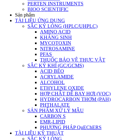
PERTEN INSTRUMENTS
BIOO SCIENTIFIC
Sản phẩm
TÀI LIỆU ỨNG DỤNG
SẮC KÝ LỎNG (HPLC/UHPLC)
AMINO ACID
KHÁNG SINH
MYCOTOXIN
NITROSAMINE
PFAS
THUỐC BẢO VỆ THỰC VẬT
SẮC KÝ KHÍ (GC/GCMS)
ACID BÉO
ACRYLAMIDE
ALCOHOL
ETHYLENE OXIDE
HỢP CHẤT DỄ BAY HƠI (VOC)
HYDROCARBON THƠM (PAH)
PHTHALATE
SẢN PHẨM XỬ LÝ MẪU
CARBON S
EMR-LIPID
PHƯƠNG PHÁP QuEChERS
TÀI LIỆU KỸ THUẬT
SẮC KÝ LỎNG