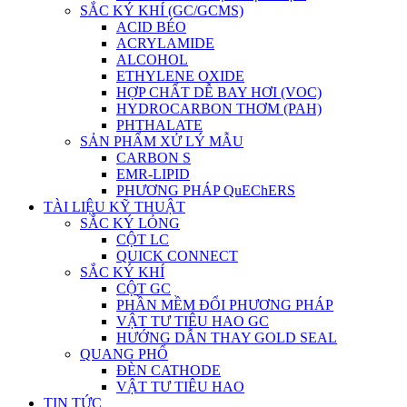
SẮC KÝ KHÍ (GC/GCMS)
ACID BÉO
ACRYLAMIDE
ALCOHOL
ETHYLENE OXIDE
HỢP CHẤT DỄ BAY HƠI (VOC)
HYDROCARBON THƠM (PAH)
PHTHALATE
SẢN PHẨM XỬ LÝ MẪU
CARBON S
EMR-LIPID
PHƯƠNG PHÁP QuEChERS
TÀI LIỆU KỸ THUẬT
SẮC KÝ LỎNG
CỘT LC
QUICK CONNECT
SẮC KÝ KHÍ
CỘT GC
PHẦN MỀM ĐỔI PHƯƠNG PHÁP
VẬT TƯ TIÊU HAO GC
HƯỚNG DẪN THAY GOLD SEAL
QUANG PHỔ
ĐÈN CATHODE
VẬT TƯ TIÊU HAO
TIN TỨC