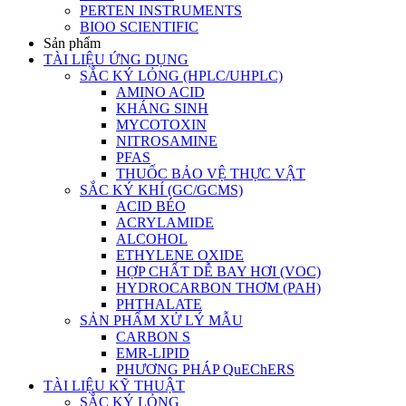
PERTEN INSTRUMENTS
BIOO SCIENTIFIC
Sản phẩm
TÀI LIỆU ỨNG DỤNG
SẮC KÝ LỎNG (HPLC/UHPLC)
AMINO ACID
KHÁNG SINH
MYCOTOXIN
NITROSAMINE
PFAS
THUỐC BẢO VỆ THỰC VẬT
SẮC KÝ KHÍ (GC/GCMS)
ACID BÉO
ACRYLAMIDE
ALCOHOL
ETHYLENE OXIDE
HỢP CHẤT DỄ BAY HƠI (VOC)
HYDROCARBON THƠM (PAH)
PHTHALATE
SẢN PHẨM XỬ LÝ MẪU
CARBON S
EMR-LIPID
PHƯƠNG PHÁP QuEChERS
TÀI LIỆU KỸ THUẬT
SẮC KÝ LỎNG