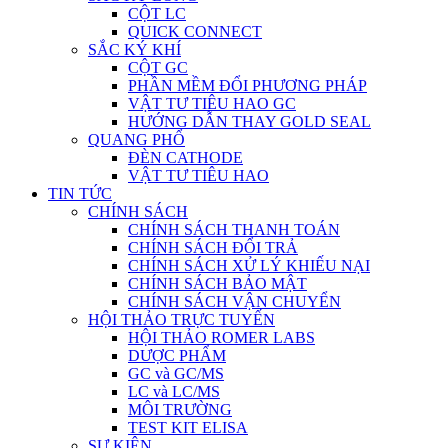
CỘT LC
QUICK CONNECT
SẮC KÝ KHÍ
CỘT GC
PHẦN MỀM ĐỔI PHƯƠNG PHÁP
VẬT TƯ TIÊU HAO GC
HƯỚNG DẪN THAY GOLD SEAL
QUANG PHỔ
ĐÈN CATHODE
VẬT TƯ TIÊU HAO
TIN TỨC
CHÍNH SÁCH
CHÍNH SÁCH THANH TOÁN
CHÍNH SÁCH ĐỔI TRẢ
CHÍNH SÁCH XỬ LÝ KHIẾU NẠI
CHÍNH SÁCH BẢO MẬT
CHÍNH SÁCH VẬN CHUYỂN
HỘI THẢO TRỰC TUYẾN
HỘI THẢO ROMER LABS
DƯỢC PHẨM
GC và GC/MS
LC và LC/MS
MÔI TRƯỜNG
TEST KIT ELISA
SỰ KIỆN