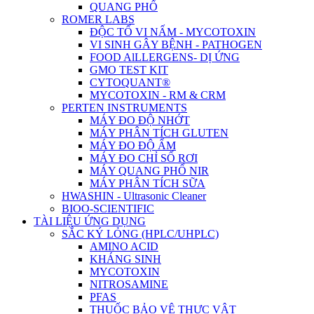
QUANG PHỔ
ROMER LABS
ĐỘC TỐ VI NẤM - MYCOTOXIN
VI SINH GÂY BỆNH - PATHOGEN
FOOD AlLLERGENS- DỊ ỨNG
GMO TEST KIT
CYTOQUANT®
MYCOTOXIN - RM & CRM
PERTEN INSTRUMENTS
MÁY ĐO ĐỘ NHỚT
MÁY PHÂN TÍCH GLUTEN
MÁY ĐO ĐỘ ẨM
MÁY ĐO CHỈ SỐ RƠI
MÁY QUANG PHỔ NIR
MÁY PHÂN TÍCH SỮA
HWASHIN - Ultrasonic Cleaner
BIOO-SCIENTIFIC
TÀI LIỆU ỨNG DỤNG
SẮC KÝ LỎNG (HPLC/UHPLC)
AMINO ACID
KHÁNG SINH
MYCOTOXIN
NITROSAMINE
PFAS
THUỐC BẢO VỆ THỰC VẬT