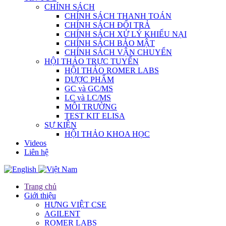
CHÍNH SÁCH
CHÍNH SÁCH THANH TOÁN
CHÍNH SÁCH ĐỔI TRẢ
CHÍNH SÁCH XỬ LÝ KHIẾU NẠI
CHÍNH SÁCH BẢO MẬT
CHÍNH SÁCH VẬN CHUYỂN
HỘI THẢO TRỰC TUYẾN
HỘI THẢO ROMER LABS
DƯỢC PHẨM
GC và GC/MS
LC và LC/MS
MÔI TRƯỜNG
TEST KIT ELISA
SỰ KIỆN
HỘI THẢO KHOA HỌC
Videos
Liên hệ
Trang chủ
Giới thiệu
HƯNG VIỆT CSE
AGILENT
ROMER LABS