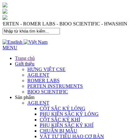
 PERTEN - ROMER LABS - BIOO SCIENTIFIC - HWASHIN
MENU
Trang chủ
Giới thiệu
HƯNG VIỆT CSE
AGILENT
ROMER LABS
PERTEN INSTRUMENTS
BIOO SCIENTIFIC
Sản phẩm
AGILENT
CỘT SẮC KÝ LỎNG
PHỤ KIỆN SẮC KÝ LỎNG
CỘT SẮC KÝ KHÍ
PHỤ KIỆN SẮC KÝ KHÍ
CHUẨN BỊ MẪU
VẬT TƯ TIÊU HAO CƠ BẢN