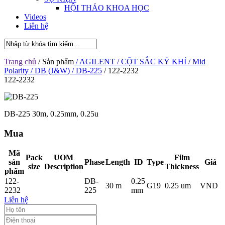
HỘI THẢO KHOA HỌC
Videos
Liên hệ
Trang chủ
/ Sản phẩm
/ AGILENT
/ CỘT SẮC KÝ KHÍ
/ Mid
Polarity
/ DB (J&W)
/ DB-225
/ 122-2232
122-2232
DB-225 30m, 0.25mm, 0.25u
Mua
Mã
Pack
UOM
Film
sản
Phase
Length
ID
Type
Giá
size
Description
Thickness
phẩm
122-
DB-
0.25
30 m
G19
0.25 um
VND
2232
225
mm
Liên hệ