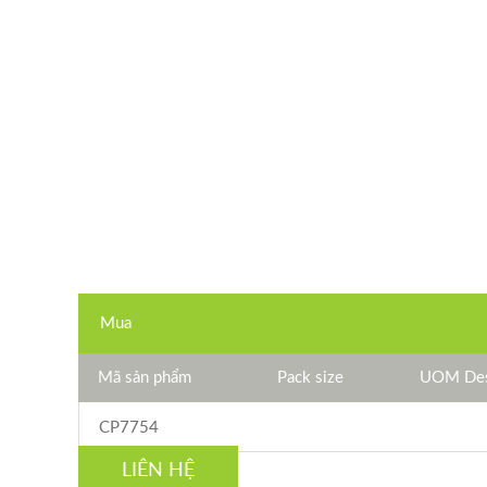
Mua
Mã sản phẩm
Pack size
UOM Des
CP7754
LIÊN HỆ