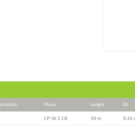
cription
Phase
Length
ID
CP-Sil 2 CB
50 m
0.32