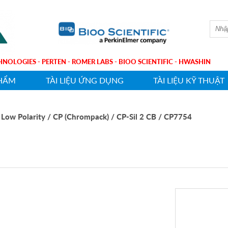
ECHNOLOGIES - PERTEN - ROMER LABS - BIOO SCIENTIFIC - HWASHIN
HẨM
TÀI LIỆU ỨNG DỤNG
TÀI LIỆU KỸ THUẬT
 Low Polarity
/ CP (Chrompack)
/ CP-Sil 2 CB
/ CP7754