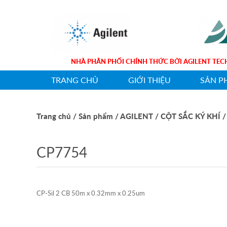
NHÀ PHÂN PHỐI CHÍNH THỨC BỞI AGILENT T
TRANG CHỦ
GIỚI THIỆU
SẢN P
Trang chủ
/ Sản phẩm
/ AGILENT
/ CỘT SẮC KÝ KHÍ
/
CP7754
CP-Sil 2 CB 50m x 0.32mm x 0.25um