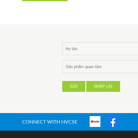
GỬI
NHẬP LẠI
CONNECT WITH HVCSE