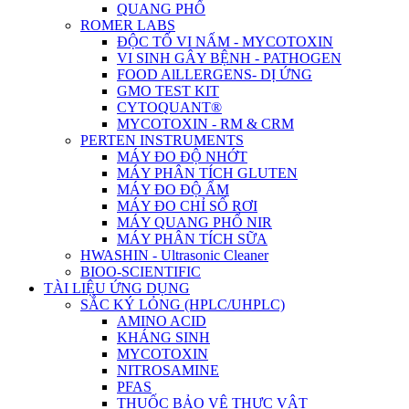
QUANG PHỔ
ROMER LABS
ĐỘC TỐ VI NẤM - MYCOTOXIN
VI SINH GÂY BỆNH - PATHOGEN
FOOD AlLLERGENS- DỊ ỨNG
GMO TEST KIT
CYTOQUANT®
MYCOTOXIN - RM & CRM
PERTEN INSTRUMENTS
MÁY ĐO ĐỘ NHỚT
MÁY PHÂN TÍCH GLUTEN
MÁY ĐO ĐỘ ẨM
MÁY ĐO CHỈ SỐ RƠI
MÁY QUANG PHỔ NIR
MÁY PHÂN TÍCH SỮA
HWASHIN - Ultrasonic Cleaner
BIOO-SCIENTIFIC
TÀI LIỆU ỨNG DỤNG
SẮC KÝ LỎNG (HPLC/UHPLC)
AMINO ACID
KHÁNG SINH
MYCOTOXIN
NITROSAMINE
PFAS
THUỐC BẢO VỆ THỰC VẬT