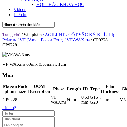
HỘI THẢO KHOA HỌC
Videos
Liên hệ
Trang chủ
/ Sản phẩm
/ AGILENT
/ CỘT SẮC KÝ KHÍ
/ High
Polarity
/ VF (Varian Factor Four)
/ VF-WAXms
/ CP9228
CP9228
VF-WAXms 60m x 0.53mm x 1um
Mua
Mã sản
Pack
UOM
Film
Phase
Length
ID
Type
Gi
phẩm
size
Description
Thickness
VF-
0.53
G16
CP9228
60 m
1 um
VN
WAXms
mm
G20
Liên hệ