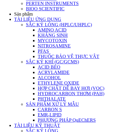
PERTEN INSTRUMENTS
BIOO SCIENTIFIC
Sản phẩm
TÀI LIỆU ỨNG DỤNG
SẮC KÝ LỎNG (HPLC/UHPLC)
AMINO ACID
KHÁNG SINH
MYCOTOXIN
NITROSAMINE
PFAS
THUỐC BẢO VỆ THỰC VẬT
SẮC KÝ KHÍ (GC/GCMS)
ACID BÉO
ACRYLAMIDE
ALCOHOL
ETHYLENE OXIDE
HỢP CHẤT DỄ BAY HƠI (VOC)
HYDROCARBON THƠM (PAH)
PHTHALATE
SẢN PHẨM XỬ LÝ MẪU
CARBON S
EMR-LIPID
PHƯƠNG PHÁP QuEChERS
TÀI LIỆU KỸ THUẬT
SẮC KÝ LỎNG