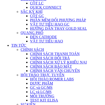
CỘT LC
QUICK CONNECT
SẮC KÝ KHÍ
CỘT GC
PHẦN MỀM ĐỔI PHƯƠNG PHÁP
VẬT TƯ TIÊU HAO GC
HƯỚNG DẪN THAY GOLD SEAL
QUANG PHỔ
ĐÈN CATHODE
VẬT TƯ TIÊU HAO
TIN TỨC
CHÍNH SÁCH
CHÍNH SÁCH THANH TOÁN
CHÍNH SÁCH ĐỔI TRẢ
CHÍNH SÁCH XỬ LÝ KHIẾU NẠI
CHÍNH SÁCH BẢO MẬT
CHÍNH SÁCH VẬN CHUYỂN
HỘI THẢO TRỰC TUYẾN
HỘI THẢO ROMER LABS
DƯỢC PHẨM
GC và GC/MS
LC và LC/MS
MÔI TRƯỜNG
TEST KIT ELISA
SỰ KIỆN