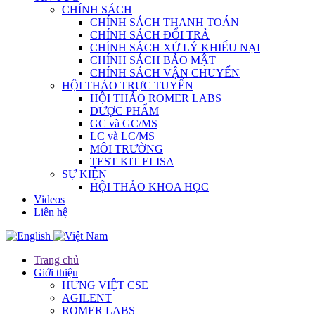
CHÍNH SÁCH
CHÍNH SÁCH THANH TOÁN
CHÍNH SÁCH ĐỔI TRẢ
CHÍNH SÁCH XỬ LÝ KHIẾU NẠI
CHÍNH SÁCH BẢO MẬT
CHÍNH SÁCH VẬN CHUYỂN
HỘI THẢO TRỰC TUYẾN
HỘI THẢO ROMER LABS
DƯỢC PHẨM
GC và GC/MS
LC và LC/MS
MÔI TRƯỜNG
TEST KIT ELISA
SỰ KIỆN
HỘI THẢO KHOA HỌC
Videos
Liên hệ
Trang chủ
Giới thiệu
HƯNG VIỆT CSE
AGILENT
ROMER LABS