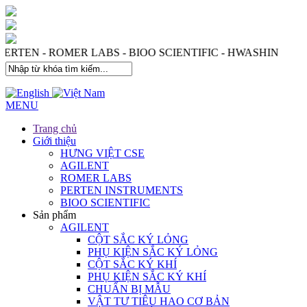
 PERTEN - ROMER LABS - BIOO SCIENTIFIC - HWASHIN
MENU
Trang chủ
Giới thiệu
HƯNG VIỆT CSE
AGILENT
ROMER LABS
PERTEN INSTRUMENTS
BIOO SCIENTIFIC
Sản phẩm
AGILENT
CỘT SẮC KÝ LỎNG
PHỤ KIỆN SẮC KÝ LỎNG
CỘT SẮC KÝ KHÍ
PHỤ KIỆN SẮC KÝ KHÍ
CHUẨN BỊ MẪU
VẬT TƯ TIÊU HAO CƠ BẢN