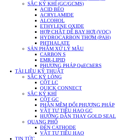
SẮC KÝ KHÍ (GC/GCMS)
ACID BÉO
ACRYLAMIDE
ALCOHOL
ETHYLENE OXIDE
HỢP CHẤT DỄ BAY HƠI (VOC)
HYDROCARBON THƠM (PAH)
PHTHALATE
SẢN PHẨM XỬ LÝ MẪU
CARBON S
EMR-LIPID
PHƯƠNG PHÁP QuEChERS
TÀI LIỆU KỸ THUẬT
SẮC KÝ LỎNG
CỘT LC
QUICK CONNECT
SẮC KÝ KHÍ
CỘT GC
PHẦN MỀM ĐỔI PHƯƠNG PHÁP
VẬT TƯ TIÊU HAO GC
HƯỚNG DẪN THAY GOLD SEAL
QUANG PHỔ
ĐÈN CATHODE
VẬT TƯ TIÊU HAO
TIN TỨC