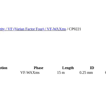
rity
/ VF (Varian Factor Four)
/ VF-WAXms
/ CP9221
tion
Phase
Length
ID
VF-WAXms
15 m
0.25 mm