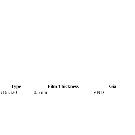
Type
Film Thickness
Giá
G16 G20
0.5 um
VND