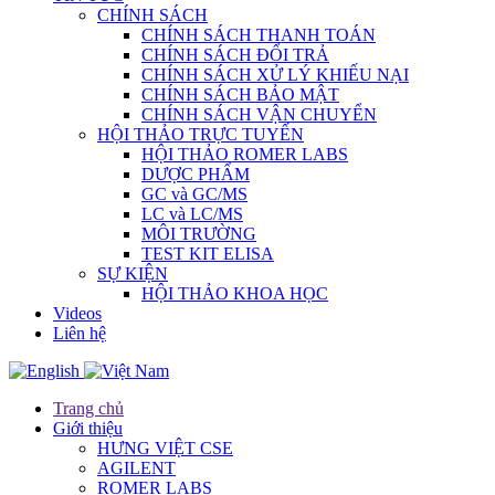
CHÍNH SÁCH
CHÍNH SÁCH THANH TOÁN
CHÍNH SÁCH ĐỔI TRẢ
CHÍNH SÁCH XỬ LÝ KHIẾU NẠI
CHÍNH SÁCH BẢO MẬT
CHÍNH SÁCH VẬN CHUYỂN
HỘI THẢO TRỰC TUYẾN
HỘI THẢO ROMER LABS
DƯỢC PHẨM
GC và GC/MS
LC và LC/MS
MÔI TRƯỜNG
TEST KIT ELISA
SỰ KIỆN
HỘI THẢO KHOA HỌC
Videos
Liên hệ
Trang chủ
Giới thiệu
HƯNG VIỆT CSE
AGILENT
ROMER LABS