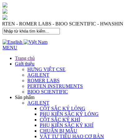
 - PERTEN - ROMER LABS - BIOO SCIENTIFIC - HWASHIN
MENU
Trang chủ
Giới thiệu
HƯNG VIỆT CSE
AGILENT
ROMER LABS
PERTEN INSTRUMENTS
BIOO SCIENTIFIC
Sản phẩm
AGILENT
CỘT SẮC KÝ LỎNG
PHỤ KIỆN SẮC KÝ LỎNG
CỘT SẮC KÝ KHÍ
PHỤ KIỆN SẮC KÝ KHÍ
CHUẨN BỊ MẪU
VẬT TƯ TIÊU HAO CƠ BẢN