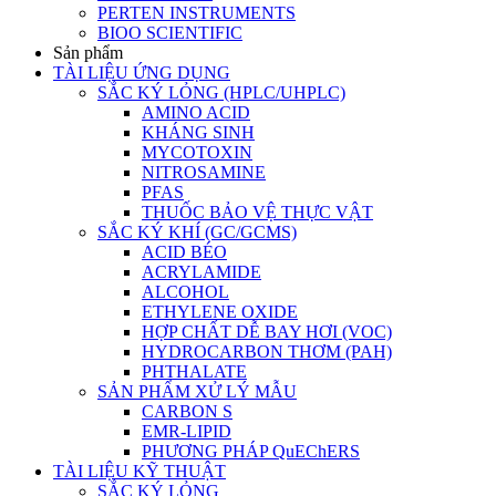
PERTEN INSTRUMENTS
BIOO SCIENTIFIC
Sản phẩm
TÀI LIỆU ỨNG DỤNG
SẮC KÝ LỎNG (HPLC/UHPLC)
AMINO ACID
KHÁNG SINH
MYCOTOXIN
NITROSAMINE
PFAS
THUỐC BẢO VỆ THỰC VẬT
SẮC KÝ KHÍ (GC/GCMS)
ACID BÉO
ACRYLAMIDE
ALCOHOL
ETHYLENE OXIDE
HỢP CHẤT DỄ BAY HƠI (VOC)
HYDROCARBON THƠM (PAH)
PHTHALATE
SẢN PHẨM XỬ LÝ MẪU
CARBON S
EMR-LIPID
PHƯƠNG PHÁP QuEChERS
TÀI LIỆU KỸ THUẬT
SẮC KÝ LỎNG