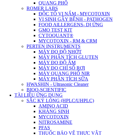
QUANG PHỔ
ROMER LABS
ĐỘC TỐ VI NẤM - MYCOTOXIN
VI SINH GÂY BỆNH - PATHOGEN
FOOD AlLLERGENS- DỊ ỨNG
GMO TEST KIT
CYTOQUANT®
MYCOTOXIN - RM & CRM
PERTEN INSTRUMENTS
MÁY ĐO ĐỘ NHỚT
MÁY PHÂN TÍCH GLUTEN
MÁY ĐO ĐỘ ẨM
MÁY ĐO CHỈ SỐ RƠI
MÁY QUANG PHỔ NIR
MÁY PHÂN TÍCH SỮA
HWASHIN - Ultrasonic Cleaner
BIOO-SCIENTIFIC
TÀI LIỆU ỨNG DỤNG
SẮC KÝ LỎNG (HPLC/UHPLC)
AMINO ACID
KHÁNG SINH
MYCOTOXIN
NITROSAMINE
PFAS
THUỐC BẢO VỆ THỰC VẬT