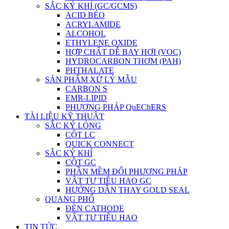
SẮC KÝ KHÍ (GC/GCMS)
ACID BÉO
ACRYLAMIDE
ALCOHOL
ETHYLENE OXIDE
HỢP CHẤT DỄ BAY HƠI (VOC)
HYDROCARBON THƠM (PAH)
PHTHALATE
SẢN PHẨM XỬ LÝ MẪU
CARBON S
EMR-LIPID
PHƯƠNG PHÁP QuEChERS
TÀI LIỆU KỸ THUẬT
SẮC KÝ LỎNG
CỘT LC
QUICK CONNECT
SẮC KÝ KHÍ
CỘT GC
PHẦN MỀM ĐỔI PHƯƠNG PHÁP
VẬT TƯ TIÊU HAO GC
HƯỚNG DẪN THAY GOLD SEAL
QUANG PHỔ
ĐÈN CATHODE
VẬT TƯ TIÊU HAO
TIN TỨC