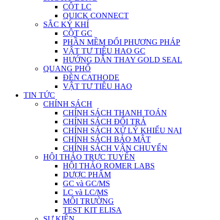
CỘT LC
QUICK CONNECT
SẮC KÝ KHÍ
CỘT GC
PHẦN MỀM ĐỔI PHƯƠNG PHÁP
VẬT TƯ TIÊU HAO GC
HƯỚNG DẪN THAY GOLD SEAL
QUANG PHỔ
ĐÈN CATHODE
VẬT TƯ TIÊU HAO
TIN TỨC
CHÍNH SÁCH
CHÍNH SÁCH THANH TOÁN
CHÍNH SÁCH ĐỔI TRẢ
CHÍNH SÁCH XỬ LÝ KHIẾU NẠI
CHÍNH SÁCH BẢO MẬT
CHÍNH SÁCH VẬN CHUYỂN
HỘI THẢO TRỰC TUYẾN
HỘI THẢO ROMER LABS
DƯỢC PHẨM
GC và GC/MS
LC và LC/MS
MÔI TRƯỜNG
TEST KIT ELISA
SỰ KIỆN