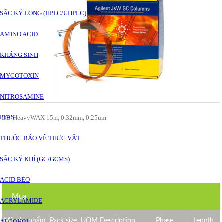
SẮC KÝ LỎNG (HPLC/UHPLC)
AMINO ACID
KHÁNG SINH
MYCOTOXIN
NITROSAMINE
PFAS
DB-HeavyWAX 15m, 0.32mm, 0.25um
THUỐC BẢO VỆ THỰC VẬT
SẮC KÝ KHÍ (GC/GCMS)
ACID BÉO
Mua
ACRYLAMIDE
Mã sản phẩm
Pack size
UOM Description
Phase
Length
ALCOHOL