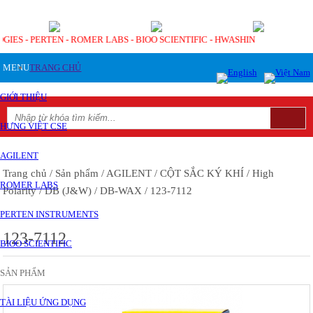
OGIES - PERTEN - ROMER LABS - BIOO SCIENTIFIC - HWASHIN
MENU
TRANG CHỦ
GIỚI THIỆU
HƯNG VIỆT CSE
AGILENT
Trang chủ
/ Sản phẩm
/ AGILENT
/ CỘT SẮC KÝ KHÍ
/ High
ROMER LABS
Polarity
/ DB (J&W)
/ DB-WAX
/ 123-7112
PERTEN INSTRUMENTS
123-7112
BIOO SCIENTIFIC
SẢN PHẨM
TÀI LIỆU ỨNG DỤNG