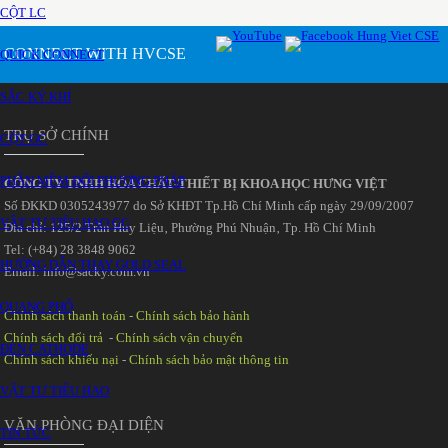
CỘT LC
CONNECT WITH HVCSE
QUICK CONNECT
SẮC KÝ KHÍ
TRỤ SỞ CHÍNH
CỘT GC
PHẦN MỀM ĐỔI PHƯƠNG PHÁP
CÔNG TY TNHH HÓA CHẤT-THIẾT BỊ KHOA HỌC HƯNG VIỆT
Số ĐKKD 0305243977 do Sở KHĐT Tp.Hồ Chí Minh cấp ngày 29/09/2007
VẬT TƯ TIÊU HAO GC
Đia chỉ: 125/2 Trần Huy Liệu‚ Phường Phú Nhuận‚ Tp. Hồ Chí Minh
Tel: (+84) 28 3848 9062
HƯỚNG DẪN THAY GOLD SEAL
Email: info@sacky.com.vn
QUANG PHỔ
Chính sách thanh toán
-
Chính sách bảo hành
Chính sách đổi trả
-
Chính sách vận chuyển
ĐÈN CATHODE
Chính sách khiếu nại
-
Chính sách bảo mật thông tin
VẬT TƯ TIÊU HAO
VĂN PHÒNG ĐẠI DIỆN
TIN TỨC