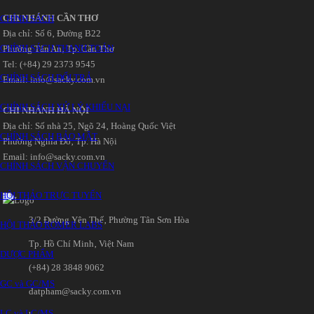
CHI NHÁNH CẦN THƠ
CHÍNH SÁCH
Địa chỉ: Số 6‚ Đường B22
CHÍNH SÁCH THANH TOÁN
Phường Tân An‚ Tp. Cần Thơ
Tel: (+84) 29 2373 9545
CHÍNH SÁCH ĐỔI TRẢ
Email: info@sacky.com.vn
CHÍNH SÁCH XỬ LÝ KHIẾU NẠI
CHI NHÁNH HÀ NỘI
Địa chỉ: Số nhà 25‚ Ngõ 24‚ Hoàng Quốc Việt
CHÍNH SÁCH BẢO MẬT
Phường Nghĩa Đô‚ Tp. Hà Nội
Email: info@sacky.com.vn
CHÍNH SÁCH VẬN CHUYỂN
HỘI THẢO TRỰC TUYẾN
3/2 Đường Yên Thế‚ Phường Tân Sơn Hòa
HỘI THẢO ROMER LABS
Tp. Hồ Chí Minh‚ Việt Nam
DƯỢC PHẨM
(+84) 28 3848 9062
GC và GC/MS
datpham@sacky.com.vn
LC và LC/MS