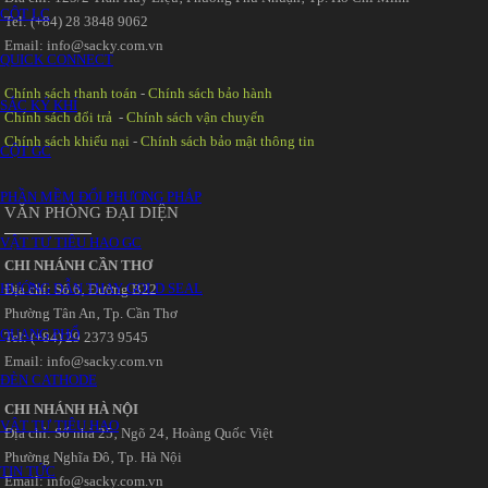
CỘT LC
Tel: (+84) 28 3848 9062
Email: info@sacky.com.vn
QUICK CONNECT
Chính sách thanh toán
-
Chính sách bảo hành
SẮC KÝ KHÍ
Chính sách đổi trả
-
Chính sách vận chuyển
Chính sách khiếu nại
-
Chính sách bảo mật thông tin
CỘT GC
PHẦN MỀM ĐỔI PHƯƠNG PHÁP
VĂN PHÒNG ĐẠI DIỆN
VẬT TƯ TIÊU HAO GC
CHI NHÁNH CẦN THƠ
HƯỚNG DẪN THAY GOLD SEAL
Địa chỉ: Số 6‚ Đường B22
Phường Tân An‚ Tp. Cần Thơ
QUANG PHỔ
Tel: (+84) 29 2373 9545
Email: info@sacky.com.vn
ĐÈN CATHODE
CHI NHÁNH HÀ NỘI
VẬT TƯ TIÊU HAO
Địa chỉ: Số nhà 25‚ Ngõ 24‚ Hoàng Quốc Việt
Phường Nghĩa Đô‚ Tp. Hà Nội
TIN TỨC
Email: info@sacky.com.vn