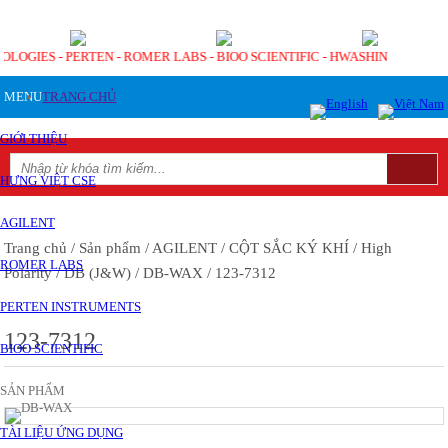
NOLOGIES - PERTEN - ROMER LABS - BIOO SCIENTIFIC - HWASHIN
MENU
TRANG CHỦ
GIỚI THIỆU
HƯNG VIỆT CSE
AGILENT
Trang chủ
/ Sản phẩm
/ AGILENT
/ CỘT SẮC KÝ KHÍ
/ High
ROMER LABS
Polarity
/ DB (J&W)
/ DB-WAX
/ 123-7312
PERTEN INSTRUMENTS
123-7312
BIOO SCIENTIFIC
SẢN PHẨM
TÀI LIỆU ỨNG DỤNG