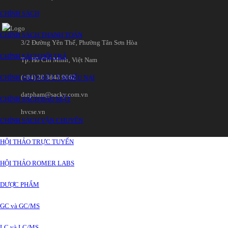
CHÍNH SÁCH
CHÍNH SÁCH THANH TOÁN
3/2 Đường Yên Thế‚ Phường Tân Sơn Hòa
CHÍNH SÁCH ĐỔI TRẢ
Tp. Hồ Chí Minh‚ Việt Nam
(+84) 28 3848 9062
CHÍNH SÁCH XỬ LÝ KHIẾU NẠI
datpham@sacky.com.vn
CHÍNH SÁCH BẢO MẬT
hvcse.vn
CHÍNH SÁCH VẬN CHUYỂN
HỘI THẢO TRỰC TUYẾN
HỘI THẢO ROMER LABS
DƯỢC PHẨM
GC và GC/MS
LC và LC/MS