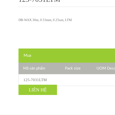
DB-WAX 30m, 0.53mm, 0.25um, LTM
Mua
Mã sản phẩm
Pack size
UOM Descr
125-7031LTM
LIÊN HỆ