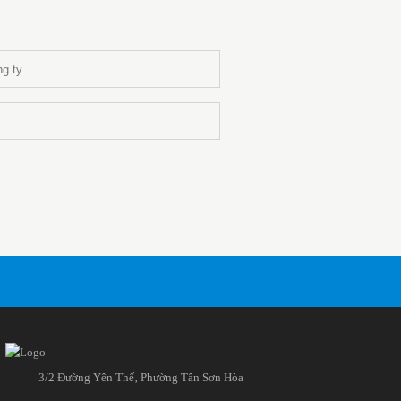
3/2 Đường Yên Thế‚ Phường Tân Sơn Hòa