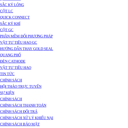
SẮC KÝ LỎNG
CỘT LC
QUICK CONNECT
SẮC KÝ KHÍ
CỘT GC
PHẦN MỀM ĐỔI PHƯƠNG PHÁP
VẬT TƯ TIÊU HAO GC
HƯỚNG DẪN THAY GOLD SEAL
QUANG PHỔ
ĐÈN CATHODE
VẬT TƯ TIÊU HAO
TIN TỨC
CHÍNH SÁCH
HỘI THẢO TRỰC TUYẾN
SỰ KIỆN
CHÍNH SÁCH
CHÍNH SÁCH THANH TOÁN
CHÍNH SÁCH ĐỔI TRẢ
CHÍNH SÁCH XỬ LÝ KHIẾU NẠI
CHÍNH SÁCH BẢO MẬT