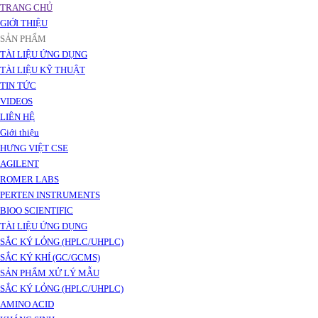
TRANG CHỦ
GIỚI THIỆU
SẢN PHẨM
TÀI LIỆU ỨNG DỤNG
TÀI LIỆU KỸ THUẬT
TIN TỨC
VIDEOS
LIÊN HỆ
Giới thiệu
HƯNG VIỆT CSE
AGILENT
ROMER LABS
PERTEN INSTRUMENTS
BIOO SCIENTIFIC
TÀI LIỆU ỨNG DỤNG
SẮC KÝ LỎNG (HPLC/UHPLC)
SẮC KÝ KHÍ (GC/GCMS)
SẢN PHẨM XỬ LÝ MẪU
SẮC KÝ LỎNG (HPLC/UHPLC)
AMINO ACID