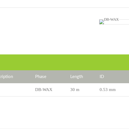
iption
Phase
Length
ID
DB-WAX
30 m
0.53 mm