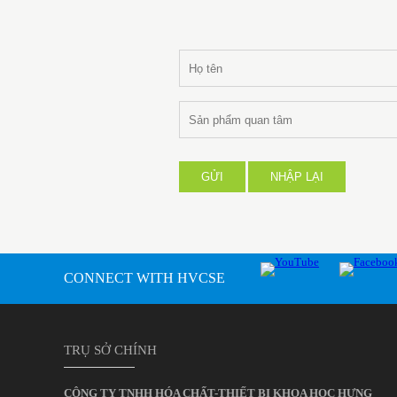
GỬI
NHẬP LẠI
CONNECT WITH HVCSE
TRỤ SỞ CHÍNH
CÔNG TY TNHH HÓA CHẤT-THIẾT BỊ KHOA HỌC HƯNG