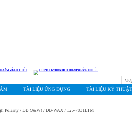
HẨM
TÀI LIỆU ỨNG DỤNG
TÀI LIỆU KỸ THUẬ
gh Polarity
/ DB (J&W)
/ DB-WAX
/ 125-7031LTM