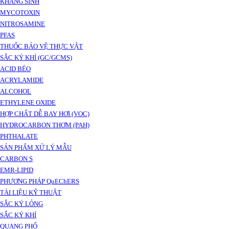
KHÁNG SINH
MYCOTOXIN
NITROSAMINE
PFAS
THUỐC BẢO VỆ THỰC VẬT
SẮC KÝ KHÍ (GC/GCMS)
ACID BÉO
ACRYLAMIDE
ALCOHOL
ETHYLENE OXIDE
HỢP CHẤT DỄ BAY HƠI (VOC)
HYDROCARBON THƠM (PAH)
PHTHALATE
SẢN PHẨM XỬ LÝ MẪU
CARBON S
EMR-LIPID
PHƯƠNG PHÁP QuEChERS
TÀI LIỆU KỸ THUẬT
SẮC KÝ LỎNG
SẮC KÝ KHÍ
QUANG PHỔ