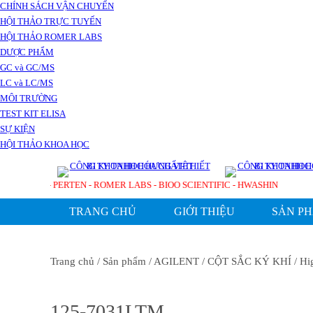
CHÍNH SÁCH VẬN CHUYỂN
HỘI THẢO TRỰC TUYẾN
HỘI THẢO ROMER LABS
DƯỢC PHẨM
GC và GC/MS
LC và LC/MS
MÔI TRƯỜNG
TEST KIT ELISA
SỰ KIỆN
HỘI THẢO KHOA HỌC
 TECHNOLOGIES - PERTEN - ROMER LABS - BIOO SCIENTIFIC - HWASHIN
TRANG CHỦ
GIỚI THIỆU
SẢN P
Trang chủ
/ Sản phẩm
/ AGILENT
/ CỘT SẮC KÝ KHÍ
/ Hi
125-7031LTM