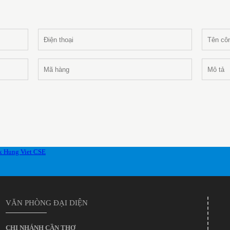
VĂN PHÒNG ĐẠI DIỆN
CHI NHÁNH CẦN THƠ