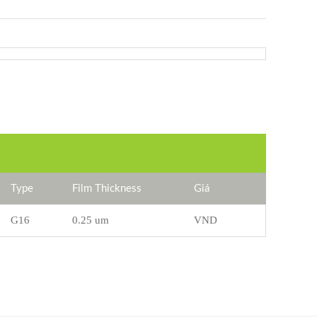
Type
Film Thickness
Giá
G16
0.25 um
VND