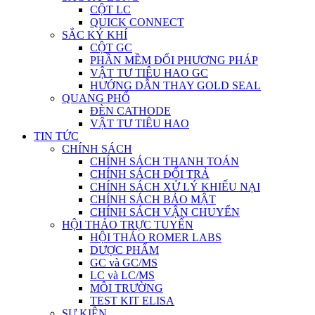
CỘT LC
QUICK CONNECT
SẮC KÝ KHÍ
CỘT GC
PHẦN MỀM ĐỔI PHƯƠNG PHÁP
VẬT TƯ TIÊU HAO GC
HƯỚNG DẪN THAY GOLD SEAL
QUANG PHỔ
ĐÈN CATHODE
VẬT TƯ TIÊU HAO
TIN TỨC
CHÍNH SÁCH
CHÍNH SÁCH THANH TOÁN
CHÍNH SÁCH ĐỔI TRẢ
CHÍNH SÁCH XỬ LÝ KHIẾU NẠI
CHÍNH SÁCH BẢO MẬT
CHÍNH SÁCH VẬN CHUYỂN
HỘI THẢO TRỰC TUYẾN
HỘI THẢO ROMER LABS
DƯỢC PHẨM
GC và GC/MS
LC và LC/MS
MÔI TRƯỜNG
TEST KIT ELISA
SỰ KIỆN