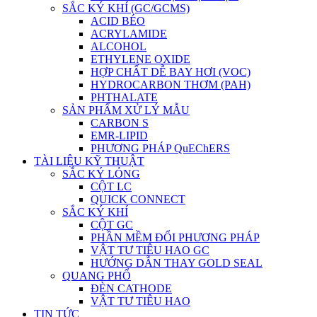
SẮC KÝ KHÍ (GC/GCMS)
ACID BÉO
ACRYLAMIDE
ALCOHOL
ETHYLENE OXIDE
HỢP CHẤT DỄ BAY HƠI (VOC)
HYDROCARBON THƠM (PAH)
PHTHALATE
SẢN PHẨM XỬ LÝ MẪU
CARBON S
EMR-LIPID
PHƯƠNG PHÁP QuEChERS
TÀI LIỆU KỸ THUẬT
SẮC KÝ LỎNG
CỘT LC
QUICK CONNECT
SẮC KÝ KHÍ
CỘT GC
PHẦN MỀM ĐỔI PHƯƠNG PHÁP
VẬT TƯ TIÊU HAO GC
HƯỚNG DẪN THAY GOLD SEAL
QUANG PHỔ
ĐÈN CATHODE
VẬT TƯ TIÊU HAO
TIN TỨC