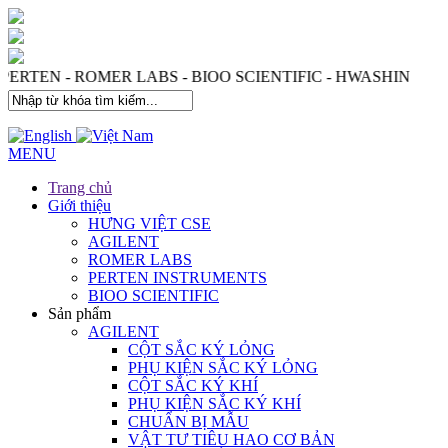
 PERTEN - ROMER LABS - BIOO SCIENTIFIC - HWASHIN
MENU
Trang chủ
Giới thiệu
HƯNG VIỆT CSE
AGILENT
ROMER LABS
PERTEN INSTRUMENTS
BIOO SCIENTIFIC
Sản phẩm
AGILENT
CỘT SẮC KÝ LỎNG
PHỤ KIỆN SẮC KÝ LỎNG
CỘT SẮC KÝ KHÍ
PHỤ KIỆN SẮC KÝ KHÍ
CHUẨN BỊ MẪU
VẬT TƯ TIÊU HAO CƠ BẢN