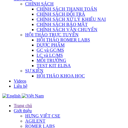
CHÍNH SÁCH
CHÍNH SÁCH THANH TOÁN
CHÍNH SÁCH ĐỔI TRẢ
CHÍNH SÁCH XỬ LÝ KHIẾU NẠI
CHÍNH SÁCH BẢO MẬT
CHÍNH SÁCH VẬN CHUYỂN
HỘI THẢO TRỰC TUYẾN
HỘI THẢO ROMER LABS
DƯỢC PHẨM
GC và GC/MS
LC và LC/MS
MÔI TRƯỜNG
TEST KIT ELISA
SỰ KIỆN
HỘI THẢO KHOA HỌC
Videos
Liên hệ
Trang chủ
Giới thiệu
HƯNG VIỆT CSE
AGILENT
ROMER LABS