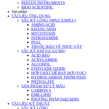
PERTEN INSTRUMENTS
BIOO SCIENTIFIC
Sản phẩm
TÀI LIỆU ỨNG DỤNG
SẮC KÝ LỎNG (HPLC/UHPLC)
AMINO ACID
KHÁNG SINH
MYCOTOXIN
NITROSAMINE
PFAS
THUỐC BẢO VỆ THỰC VẬT
SẮC KÝ KHÍ (GC/GCMS)
ACID BÉO
ACRYLAMIDE
ALCOHOL
ETHYLENE OXIDE
HỢP CHẤT DỄ BAY HƠI (VOC)
HYDROCARBON THƠM (PAH)
PHTHALATE
SẢN PHẨM XỬ LÝ MẪU
CARBON S
EMR-LIPID
PHƯƠNG PHÁP QuEChERS
TÀI LIỆU KỸ THUẬT
SẮC KÝ LỎNG