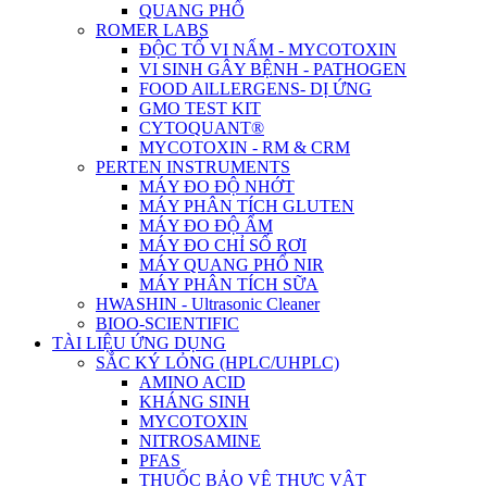
QUANG PHỔ
ROMER LABS
ĐỘC TỐ VI NẤM - MYCOTOXIN
VI SINH GÂY BỆNH - PATHOGEN
FOOD AlLLERGENS- DỊ ỨNG
GMO TEST KIT
CYTOQUANT®
MYCOTOXIN - RM & CRM
PERTEN INSTRUMENTS
MÁY ĐO ĐỘ NHỚT
MÁY PHÂN TÍCH GLUTEN
MÁY ĐO ĐỘ ẨM
MÁY ĐO CHỈ SỐ RƠI
MÁY QUANG PHỔ NIR
MÁY PHÂN TÍCH SỮA
HWASHIN - Ultrasonic Cleaner
BIOO-SCIENTIFIC
TÀI LIỆU ỨNG DỤNG
SẮC KÝ LỎNG (HPLC/UHPLC)
AMINO ACID
KHÁNG SINH
MYCOTOXIN
NITROSAMINE
PFAS
THUỐC BẢO VỆ THỰC VẬT