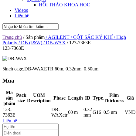
HỘI THẢO KHOA HỌC
Videos
Liên hệ
Trang chủ
/ Sản phẩm
/ AGILENT
/ CỘT SẮC KÝ KHÍ
/ High
Polarity
/ DB (J&W)
/ DB-WAX
/ 123-7363E
123-7363E
5inch cage,DB-WAXETR 60m, 0.32mm, 0.50um
Mua
Mã
Pack
UOM
Film
sản
Phase
Length
ID
Type
Giá
size
Description
Thickness
phẩm
123-
DB-
0.32
60 m
G16
0.5 um
VND
7363E
WAXetr
mm
Liên hệ