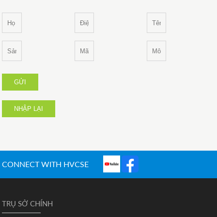
GỬI
NHẬP LẠI
CONNECT WITH HVCSE
TRỤ SỞ CHÍNH