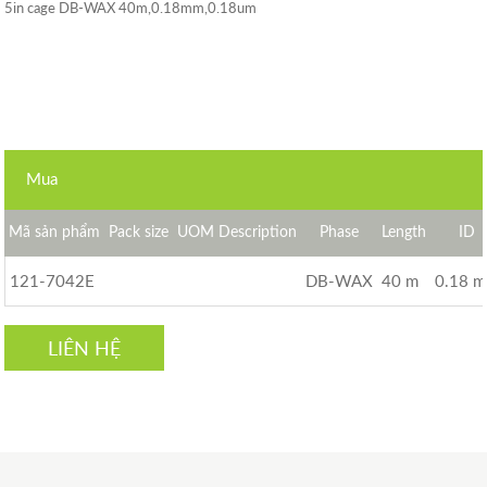
5in cage DB-WAX 40m,0.18mm,0.18um
Mua
Mã sản phẩm
Pack size
UOM Description
Phase
Length
ID
121-7042E
DB-WAX
40 m
0.18 
LIÊN HỆ