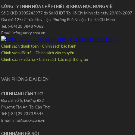
CÔNG TY TNHH HÓA CHẤT-THIẾT BỊ KHOA HỌC HƯNG VIỆT
Số ĐKKD 0305243977 do Sở KHĐT Tp.Hồ Chí Minh cấp ngày 29/09/2007
Đia chỉ: 125/2 Trần Huy Liệu‚ Phường Phú Nhuận‚ Tp. Hồ Chí Minh
Tel: (+84) 28 3848 9062
Email: info@sacky.com.vn
Chính sách thanh toán
-
Chính sách bảo hành
Chính sách đổi trả
-
Chính sách vận chuyển
Chính sách khiếu nại
-
Chính sách bảo mật thông tin
VĂN PHÒNG ĐẠI DIỆN
CHI NHÁNH CẦN THƠ
Địa chỉ: Số 6‚ Đường B22
Phường Tân An‚ Tp. Cần Thơ
Tel: (+84) 29 2373 9545
Email: info@sacky.com.vn
CHI NHÁNH HÀ NỘI