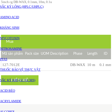
5inch cg DB-WAX, 0.1mm, 10m, 0.1u
SẮC KÝ LỎNG (HPLC/UHPLC)
AMINO ACID
KHÁNG SINH
MYCOTOXIN
Mua
NITROSAMINE
Mã sản phẩm
Pack size
UOM Description
Phase
Length
ID
PFAS
127-7012E
DB-WAX
10 m
0.1 mm
THUỐC BẢO VỆ THỰC VẬT
LIÊN HỆ
SẮC KÝ KHÍ (GC/GCMS)
ACID BÉO
ACRYLAMIDE
ALCOHOL