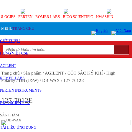
OLOGIES - PERTEN - ROMER LABS - BIOO SCIENTIFIC - HWASHIN
MENU
TRANG CHỦ
GIỚI THIỆU
HƯNG VIỆT CSE
AGILENT
Trang chủ
/ Sản phẩm
/ AGILENT
/ CỘT SẮC KÝ KHÍ
/ High
ROMER LABS
Polarity
/ DB (J&W)
/ DB-WAX
/ 127-7012E
PERTEN INSTRUMENTS
127-7012E
BIOO SCIENTIFIC
SẢN PHẨM
TÀI LIỆU ỨNG DỤNG