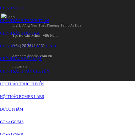
CHÍNH SÁCH
CHÍNH SÁCH THANH TOÁN
3/2 Đường Yên Thế‚ Phường Tân Sơn Hòa
CHÍNH SÁCH ĐỔI TRẢ
Tp. Hồ Chí Minh‚ Việt Nam
(+84) 28 3848 9062
CHÍNH SÁCH XỬ LÝ KHIẾU NẠI
datpham@sacky.com.vn
CHÍNH SÁCH BẢO MẬT
hvcse.vn
CHÍNH SÁCH VẬN CHUYỂN
HỘI THẢO TRỰC TUYẾN
HỘI THẢO ROMER LABS
DƯỢC PHẨM
GC và GC/MS
LC và LC/MS