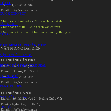
CỘT LC
Tel: (+84) 28 3848 9062
Email: info@sacky.com.vn
QUICK CONNECT
Chính sách thanh toán
-
Chính sách bảo hành
SẮC KÝ KHÍ
Chính sách đổi trả
-
Chính sách vận chuyển
Chính sách khiếu nại
-
Chính sách bảo mật thông tin
CỘT GC
PHẦN MỀM ĐỔI PHƯƠNG PHÁP
VĂN PHÒNG ĐẠI DIỆN
VẬT TƯ TIÊU HAO GC
CHI NHÁNH CẦN THƠ
HƯỚNG DẪN THAY GOLD SEAL
Địa chỉ: Số 6‚ Đường B22
Phường Tân An‚ Tp. Cần Thơ
QUANG PHỔ
Tel: (+84) 29 2373 9545
Email: info@sacky.com.vn
ĐÈN CATHODE
CHI NHÁNH HÀ NỘI
VẬT TƯ TIÊU HAO
Địa chỉ: Số nhà 25‚ Ngõ 24‚ Hoàng Quốc Việt
Phường Nghĩa Đô‚ Tp. Hà Nội
TIN TỨC
Email: info@sacky.com.vn