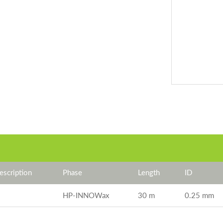
scription
Phase
Length
ID
HP-INNOWax
30 m
0.25 mm