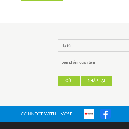
GỬI
NHẬP LẠI
CONNECT WITH HVCSE