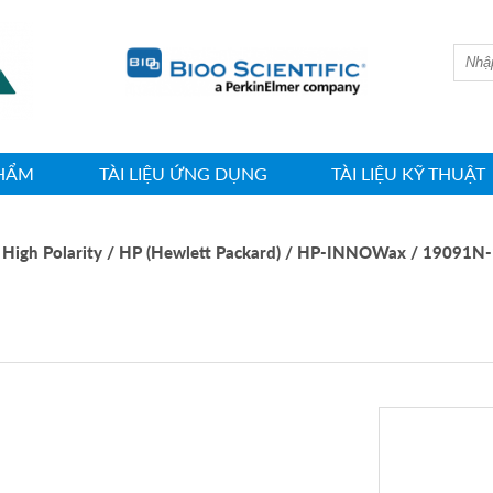
HIN
HẨM
TÀI LIỆU ỨNG DỤNG
TÀI LIỆU KỸ THUẬT
 High Polarity
/ HP (Hewlett Packard)
/ HP-INNOWax
/ 19091N-