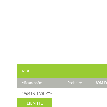
Mua
Mã sản phẩm
Pack size
UOM De
19091N-133I-KEY
LIÊN HỆ