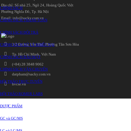
Địa chỉ: Số nhà 25‚ Ngõ 24‚ Hoàng Quốc Việt
CHÍNH SÁCH
Phường Nghĩa Đô‚ Tp. Hà Nội
Email: info@sacky.com.vn
CHÍNH SÁCH THANH TOÁN
CHÍNH SÁCH ĐỔI TRẢ
3/2 Đường Yên Thế‚ Phường Tân Sơn Hòa
CHÍNH SÁCH XỬ LÝ KHIẾU NẠI
Tp. Hồ Chí Minh‚ Việt Nam
CHÍNH SÁCH BẢO MẬT
(+84) 28 3848 9062
CHÍNH SÁCH VẬN CHUYỂN
datpham@sacky.com.vn
HỘI THẢO TRỰC TUYẾN
hvcse.vn
HỘI THẢO ROMER LABS
DƯỢC PHẨM
GC và GC/MS
LC và LC/MS