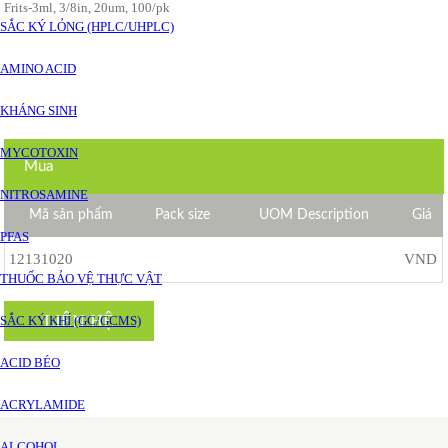
Frits-3ml, 3/8in, 20um, 100/pk
SẮC KÝ LỎNG (HPLC/UHPLC)
AMINO ACID
KHÁNG SINH
MYCOTOXIN
Mua
NITROSAMINE
Mã sản phẩm
Pack size
UOM Description
Giá
PFAS
12131020
VND
THUỐC BẢO VỆ THỰC VẬT
LIÊN HỆ
SẮC KÝ KHÍ (GC/GCMS)
ACID BÉO
ACRYLAMIDE
ALCOHOL