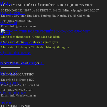
CỘT LC
CÔNG TY TNHH HÓA CHẤT-THIẾT BỊ KHOA HỌC HƯNG VIỆT
Số ĐKKD 0305243977 do Sở KHĐT Tp.Hồ Chí Minh cấp ngày 29/09/2007
QUICK CONNECT
Đia chỉ: 125/2 Trần Huy Liệu‚ Phường Phú Nhuận‚ Tp. Hồ Chí Minh
Tel: (+84) 28 3848 9062
SẮC KÝ KHÍ
Email: info@sacky.com.vn
CỘT GC
Chính sách thanh toán
-
Chính sách bảo hành
Chính sách đổi trả
-
Chính sách vận chuyển
PHẦN MỀM ĐỔI PHƯƠNG PHÁP
Chính sách khiếu nại
-
Chính sách bảo mật thông tin
VẬT TƯ TIÊU HAO GC
VĂN PHÒNG ĐẠI DIỆN
HƯỚNG DẪN THAY GOLD SEAL
QUANG PHỔ
CHI NHÁNH CẦN THƠ
Địa chỉ: Số 6‚ Đường B22
ĐÈN CATHODE
Phường Tân An‚ Tp. Cần Thơ
Tel: (+84) 29 2373 9545
VẬT TƯ TIÊU HAO
Email: info@sacky.com.vn
TIN TỨC
CHI NHÁNH HÀ NỘI