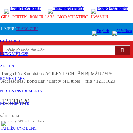
GIES - PERTEN - ROMER LABS - BIOO SCIENTIFIC - HWASHIN
MENU
TRANG CHỦ
GIỚI THIỆU
HƯNG VIỆT CSE
AGILENT
Trang chủ
/ Sản phẩm
/ AGILENT
/ CHUẨN BỊ MẪU
/ SPE
ROMER LABS
Accessories
/ Bond Elut
/ Empty SPE tubes + frits
/ 12131020
PERTEN INSTRUMENTS
12131020
BIOO SCIENTIFIC
SẢN PHẨM
TÀI LIỆU ỨNG DỤNG