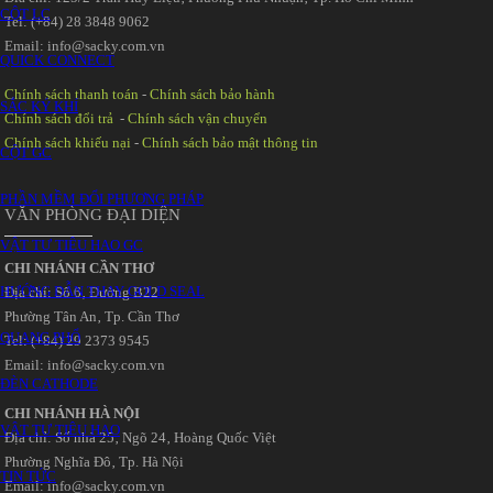
CỘT LC
Tel: (+84) 28 3848 9062
Email: info@sacky.com.vn
QUICK CONNECT
Chính sách thanh toán
-
Chính sách bảo hành
SẮC KÝ KHÍ
Chính sách đổi trả
-
Chính sách vận chuyển
Chính sách khiếu nại
-
Chính sách bảo mật thông tin
CỘT GC
PHẦN MỀM ĐỔI PHƯƠNG PHÁP
VĂN PHÒNG ĐẠI DIỆN
VẬT TƯ TIÊU HAO GC
CHI NHÁNH CẦN THƠ
HƯỚNG DẪN THAY GOLD SEAL
Địa chỉ: Số 6‚ Đường B22
Phường Tân An‚ Tp. Cần Thơ
QUANG PHỔ
Tel: (+84) 29 2373 9545
Email: info@sacky.com.vn
ĐÈN CATHODE
CHI NHÁNH HÀ NỘI
VẬT TƯ TIÊU HAO
Địa chỉ: Số nhà 25‚ Ngõ 24‚ Hoàng Quốc Việt
Phường Nghĩa Đô‚ Tp. Hà Nội
TIN TỨC
Email: info@sacky.com.vn