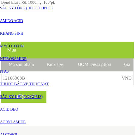
Bond Elut Jr-SI, 1000mg, 100/pk
SẮC KÝ LỎNG (HPLC/UHPLC)
AMINO ACID
KHÁNG SINH
MYCOTOXIN
Mua
NITROSAMINE
Mã sản phẩm
Pack size
UOM Description
Giá
PFAS
12166008B
VND
THUỐC BẢO VỆ THỰC VẬT
LIÊN HỆ
SẮC KÝ KHÍ (GC/GCMS)
ACID BÉO
ACRYLAMIDE
ALCOHOL