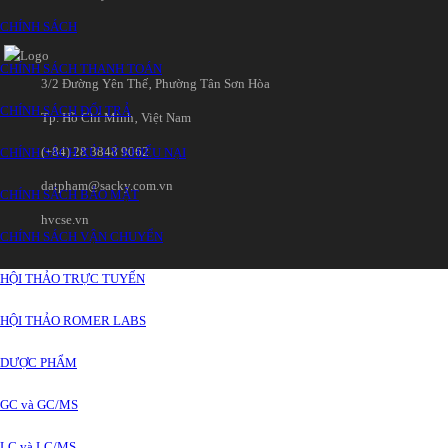
CHÍNH SÁCH
CHÍNH SÁCH THANH TOÁN
3/2 Đường Yên Thế‚ Phường Tân Sơn Hòa
CHÍNH SÁCH ĐỔI TRẢ
Tp. Hồ Chí Minh‚ Việt Nam
(+84) 28 3848 9062
CHÍNH SÁCH XỬ LÝ KHIẾU NẠI
datpham@sacky.com.vn
CHÍNH SÁCH BẢO MẬT
hvcse.vn
CHÍNH SÁCH VẬN CHUYỂN
HỘI THẢO TRỰC TUYẾN
HỘI THẢO ROMER LABS
DƯỢC PHẨM
GC và GC/MS
LC và LC/MS