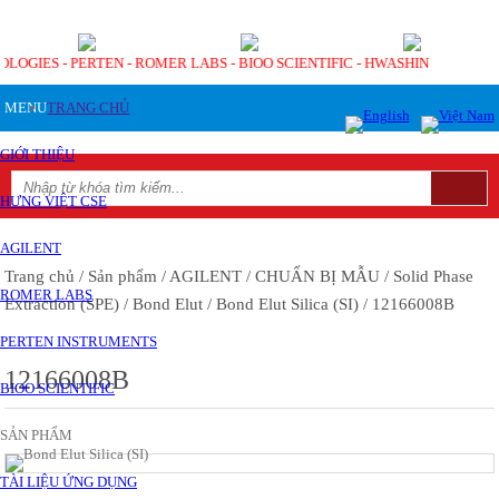
OLOGIES - PERTEN - ROMER LABS - BIOO SCIENTIFIC - HWASHIN
MENU
TRANG CHỦ
GIỚI THIỆU
HƯNG VIỆT CSE
AGILENT
Trang chủ
/ Sản phẩm
/ AGILENT
/ CHUẨN BỊ MẪU
/ Solid Phase
ROMER LABS
Extraction (SPE)
/ Bond Elut
/ Bond Elut Silica (SI)
/ 12166008B
PERTEN INSTRUMENTS
12166008B
BIOO SCIENTIFIC
SẢN PHẨM
TÀI LIỆU ỨNG DỤNG