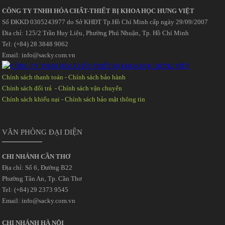
CÔNG TY TNHH HÓA CHẤT-THIẾT BỊ KHOA HỌC HƯNG VIỆT
Số ĐKKD 0305243977 do Sở KHĐT Tp.Hồ Chí Minh cấp ngày 29/09/2007
Đia chỉ: 125/2 Trần Huy Liệu‚ Phường Phú Nhuận‚ Tp. Hồ Chí Minh
Tel: (+84) 28 3848 9062
Email: info@sacky.com.vn
Chính sách thanh toán
-
Chính sách bảo hành
Chính sách đổi trả
-
Chính sách vận chuyển
Chính sách khiếu nại
-
Chính sách bảo mật thông tin
VĂN PHÒNG ĐẠI DIỆN
CHI NHÁNH CẦN THƠ
Địa chỉ: Số 6‚ Đường B22
Phường Tân An‚ Tp. Cần Thơ
Tel: (+84) 29 2373 9545
Email: info@sacky.com.vn
CHI NHÁNH HÀ NỘI