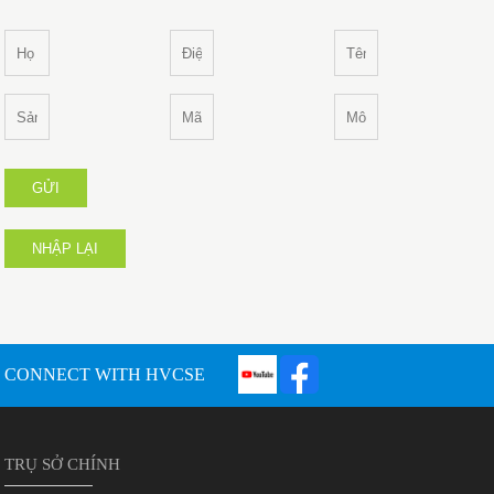
GỬI
NHẬP LẠI
CONNECT WITH HVCSE
TRỤ SỞ CHÍNH