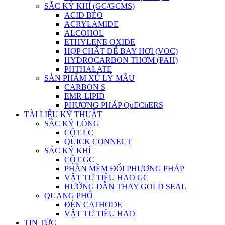
SẮC KÝ KHÍ (GC/GCMS)
ACID BÉO
ACRYLAMIDE
ALCOHOL
ETHYLENE OXIDE
HỢP CHẤT DỄ BAY HƠI (VOC)
HYDROCARBON THƠM (PAH)
PHTHALATE
SẢN PHẨM XỬ LÝ MẪU
CARBON S
EMR-LIPID
PHƯƠNG PHÁP QuEChERS
TÀI LIỆU KỸ THUẬT
SẮC KÝ LỎNG
CỘT LC
QUICK CONNECT
SẮC KÝ KHÍ
CỘT GC
PHẦN MỀM ĐỔI PHƯƠNG PHÁP
VẬT TƯ TIÊU HAO GC
HƯỚNG DẪN THAY GOLD SEAL
QUANG PHỔ
ĐÈN CATHODE
VẬT TƯ TIÊU HAO
TIN TỨC