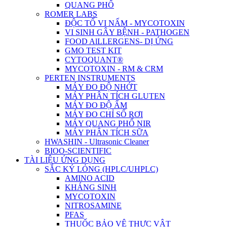
QUANG PHỔ
ROMER LABS
ĐỘC TỐ VI NẤM - MYCOTOXIN
VI SINH GÂY BỆNH - PATHOGEN
FOOD AlLLERGENS- DỊ ỨNG
GMO TEST KIT
CYTOQUANT®
MYCOTOXIN - RM & CRM
PERTEN INSTRUMENTS
MÁY ĐO ĐỘ NHỚT
MÁY PHÂN TÍCH GLUTEN
MÁY ĐO ĐỘ ẨM
MÁY ĐO CHỈ SỐ RƠI
MÁY QUANG PHỔ NIR
MÁY PHÂN TÍCH SỮA
HWASHIN - Ultrasonic Cleaner
BIOO-SCIENTIFIC
TÀI LIỆU ỨNG DỤNG
SẮC KÝ LỎNG (HPLC/UHPLC)
AMINO ACID
KHÁNG SINH
MYCOTOXIN
NITROSAMINE
PFAS
THUỐC BẢO VỆ THỰC VẬT