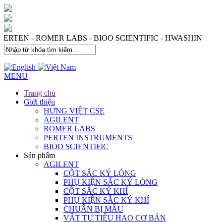
 PERTEN - ROMER LABS - BIOO SCIENTIFIC - HWASHIN
MENU
Trang chủ
Giới thiệu
HƯNG VIỆT CSE
AGILENT
ROMER LABS
PERTEN INSTRUMENTS
BIOO SCIENTIFIC
Sản phẩm
AGILENT
CỘT SẮC KÝ LỎNG
PHỤ KIỆN SẮC KÝ LỎNG
CỘT SẮC KÝ KHÍ
PHỤ KIỆN SẮC KÝ KHÍ
CHUẨN BỊ MẪU
VẬT TƯ TIÊU HAO CƠ BẢN