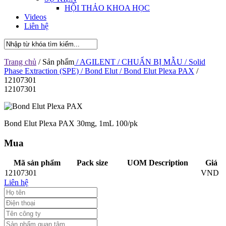
HỘI THẢO KHOA HỌC
Videos
Liên hệ
Trang chủ
/ Sản phẩm
/ AGILENT
/ CHUẨN BỊ MẪU
/ Solid
Phase Extraction (SPE)
/ Bond Elut
/ Bond Elut Plexa PAX
/
12107301
12107301
Bond Elut Plexa PAX 30mg, 1mL 100/pk
Mua
Mã sản phẩm
Pack size
UOM Description
Giá
12107301
VND
Liên hệ