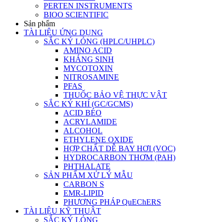
PERTEN INSTRUMENTS
BIOO SCIENTIFIC
Sản phẩm
TÀI LIỆU ỨNG DỤNG
SẮC KÝ LỎNG (HPLC/UHPLC)
AMINO ACID
KHÁNG SINH
MYCOTOXIN
NITROSAMINE
PFAS
THUỐC BẢO VỆ THỰC VẬT
SẮC KÝ KHÍ (GC/GCMS)
ACID BÉO
ACRYLAMIDE
ALCOHOL
ETHYLENE OXIDE
HỢP CHẤT DỄ BAY HƠI (VOC)
HYDROCARBON THƠM (PAH)
PHTHALATE
SẢN PHẨM XỬ LÝ MẪU
CARBON S
EMR-LIPID
PHƯƠNG PHÁP QuEChERS
TÀI LIỆU KỸ THUẬT
SẮC KÝ LỎNG