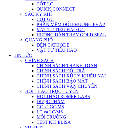
CỘT LC
QUICK CONNECT
SẮC KÝ KHÍ
CỘT GC
PHẦN MỀM ĐỔI PHƯƠNG PHÁP
VẬT TƯ TIÊU HAO GC
HƯỚNG DẪN THAY GOLD SEAL
QUANG PHỔ
ĐÈN CATHODE
VẬT TƯ TIÊU HAO
TIN TỨC
CHÍNH SÁCH
CHÍNH SÁCH THANH TOÁN
CHÍNH SÁCH ĐỔI TRẢ
CHÍNH SÁCH XỬ LÝ KHIẾU NẠI
CHÍNH SÁCH BẢO MẬT
CHÍNH SÁCH VẬN CHUYỂN
HỘI THẢO TRỰC TUYẾN
HỘI THẢO ROMER LABS
DƯỢC PHẨM
GC và GC/MS
LC và LC/MS
MÔI TRƯỜNG
TEST KIT ELISA
SỰ KIỆN