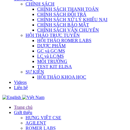
CHÍNH SÁCH
CHÍNH SÁCH THANH TOÁN
CHÍNH SÁCH ĐỔI TRẢ
CHÍNH SÁCH XỬ LÝ KHIẾU NẠI
CHÍNH SÁCH BẢO MẬT
CHÍNH SÁCH VẬN CHUYỂN
HỘI THẢO TRỰC TUYẾN
HỘI THẢO ROMER LABS
DƯỢC PHẨM
GC và GC/MS
LC và LC/MS
MÔI TRƯỜNG
TEST KIT ELISA
SỰ KIỆN
HỘI THẢO KHOA HỌC
Videos
Liên hệ
Trang chủ
Giới thiệu
HƯNG VIỆT CSE
AGILENT
ROMER LABS