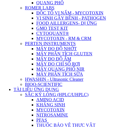
QUANG PHỔ
ROMER LABS
ĐỘC TỐ VI NẤM - MYCOTOXIN
VI SINH GÂY BỆNH - PATHOGEN
FOOD AlLLERGENS- DỊ ỨNG
GMO TEST KIT
CYTOQUANT®
MYCOTOXIN - RM & CRM
PERTEN INSTRUMENTS
MÁY ĐO ĐỘ NHỚT
MÁY PHÂN TÍCH GLUTEN
MÁY ĐO ĐỘ ẨM
MÁY ĐO CHỈ SỐ RƠI
MÁY QUANG PHỔ NIR
MÁY PHÂN TÍCH SỮA
HWASHIN - Ultrasonic Cleaner
BIOO-SCIENTIFIC
TÀI LIỆU ỨNG DỤNG
SẮC KÝ LỎNG (HPLC/UHPLC)
AMINO ACID
KHÁNG SINH
MYCOTOXIN
NITROSAMINE
PFAS
THUỐC BẢO VỆ THỰC VẬT