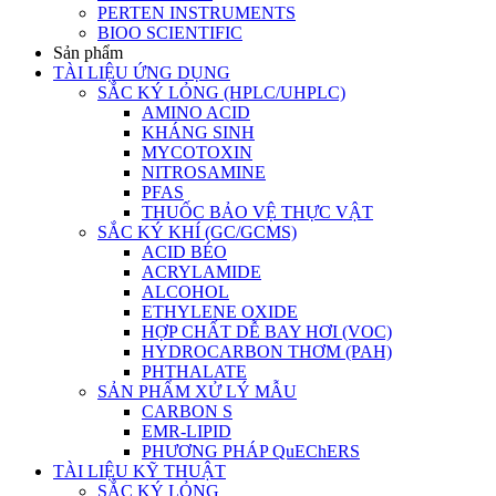
PERTEN INSTRUMENTS
BIOO SCIENTIFIC
Sản phẩm
TÀI LIỆU ỨNG DỤNG
SẮC KÝ LỎNG (HPLC/UHPLC)
AMINO ACID
KHÁNG SINH
MYCOTOXIN
NITROSAMINE
PFAS
THUỐC BẢO VỆ THỰC VẬT
SẮC KÝ KHÍ (GC/GCMS)
ACID BÉO
ACRYLAMIDE
ALCOHOL
ETHYLENE OXIDE
HỢP CHẤT DỄ BAY HƠI (VOC)
HYDROCARBON THƠM (PAH)
PHTHALATE
SẢN PHẨM XỬ LÝ MẪU
CARBON S
EMR-LIPID
PHƯƠNG PHÁP QuEChERS
TÀI LIỆU KỸ THUẬT
SẮC KÝ LỎNG