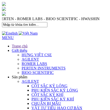
 PERTEN - ROMER LABS - BIOO SCIENTIFIC - HWASHIN
MENU
Trang chủ
Giới thiệu
HƯNG VIỆT CSE
AGILENT
ROMER LABS
PERTEN INSTRUMENTS
BIOO SCIENTIFIC
Sản phẩm
AGILENT
CỘT SẮC KÝ LỎNG
PHỤ KIỆN SẮC KÝ LỎNG
CỘT SẮC KÝ KHÍ
PHỤ KIỆN SẮC KÝ KHÍ
CHUẨN BỊ MẪU
VẬT TƯ TIÊU HAO CƠ BẢN