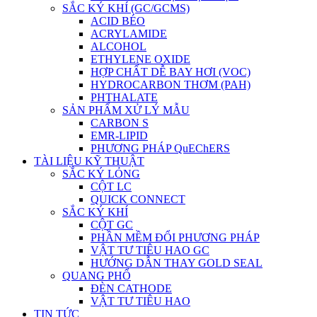
SẮC KÝ KHÍ (GC/GCMS)
ACID BÉO
ACRYLAMIDE
ALCOHOL
ETHYLENE OXIDE
HỢP CHẤT DỄ BAY HƠI (VOC)
HYDROCARBON THƠM (PAH)
PHTHALATE
SẢN PHẨM XỬ LÝ MẪU
CARBON S
EMR-LIPID
PHƯƠNG PHÁP QuEChERS
TÀI LIỆU KỸ THUẬT
SẮC KÝ LỎNG
CỘT LC
QUICK CONNECT
SẮC KÝ KHÍ
CỘT GC
PHẦN MỀM ĐỔI PHƯƠNG PHÁP
VẬT TƯ TIÊU HAO GC
HƯỚNG DẪN THAY GOLD SEAL
QUANG PHỔ
ĐÈN CATHODE
VẬT TƯ TIÊU HAO
TIN TỨC