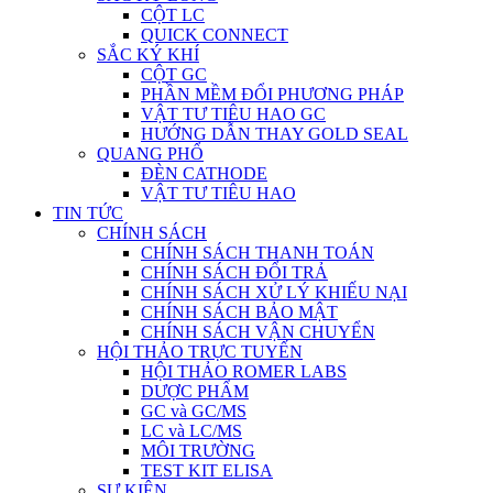
CỘT LC
QUICK CONNECT
SẮC KÝ KHÍ
CỘT GC
PHẦN MỀM ĐỔI PHƯƠNG PHÁP
VẬT TƯ TIÊU HAO GC
HƯỚNG DẪN THAY GOLD SEAL
QUANG PHỔ
ĐÈN CATHODE
VẬT TƯ TIÊU HAO
TIN TỨC
CHÍNH SÁCH
CHÍNH SÁCH THANH TOÁN
CHÍNH SÁCH ĐỔI TRẢ
CHÍNH SÁCH XỬ LÝ KHIẾU NẠI
CHÍNH SÁCH BẢO MẬT
CHÍNH SÁCH VẬN CHUYỂN
HỘI THẢO TRỰC TUYẾN
HỘI THẢO ROMER LABS
DƯỢC PHẨM
GC và GC/MS
LC và LC/MS
MÔI TRƯỜNG
TEST KIT ELISA
SỰ KIỆN