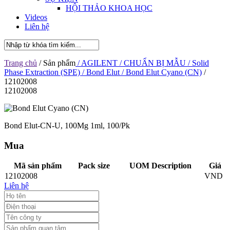
HỘI THẢO KHOA HỌC
Videos
Liên hệ
Trang chủ
/ Sản phẩm
/ AGILENT
/ CHUẨN BỊ MẪU
/ Solid
Phase Extraction (SPE)
/ Bond Elut
/ Bond Elut Cyano (CN)
/
12102008
12102008
Bond Elut-CN-U, 100Mg 1ml, 100/Pk
Mua
Mã sản phẩm
Pack size
UOM Description
Giá
12102008
VND
Liên hệ