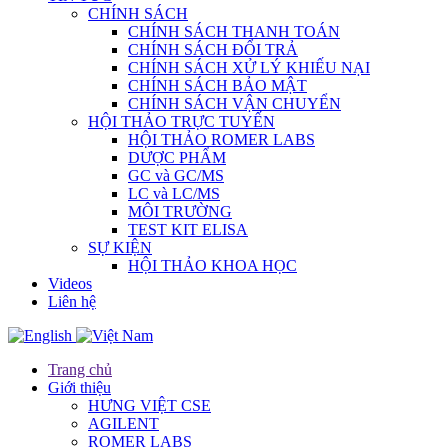
CHÍNH SÁCH
CHÍNH SÁCH THANH TOÁN
CHÍNH SÁCH ĐỔI TRẢ
CHÍNH SÁCH XỬ LÝ KHIẾU NẠI
CHÍNH SÁCH BẢO MẬT
CHÍNH SÁCH VẬN CHUYỂN
HỘI THẢO TRỰC TUYẾN
HỘI THẢO ROMER LABS
DƯỢC PHẨM
GC và GC/MS
LC và LC/MS
MÔI TRƯỜNG
TEST KIT ELISA
SỰ KIỆN
HỘI THẢO KHOA HỌC
Videos
Liên hệ
Trang chủ
Giới thiệu
HƯNG VIỆT CSE
AGILENT
ROMER LABS