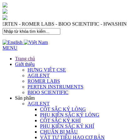
 PERTEN - ROMER LABS - BIOO SCIENTIFIC - HWASHIN
MENU
Trang chủ
Giới thiệu
HƯNG VIỆT CSE
AGILENT
ROMER LABS
PERTEN INSTRUMENTS
BIOO SCIENTIFIC
Sản phẩm
AGILENT
CỘT SẮC KÝ LỎNG
PHỤ KIỆN SẮC KÝ LỎNG
CỘT SẮC KÝ KHÍ
PHỤ KIỆN SẮC KÝ KHÍ
CHUẨN BỊ MẪU
VẬT TƯ TIÊU HAO CƠ BẢN