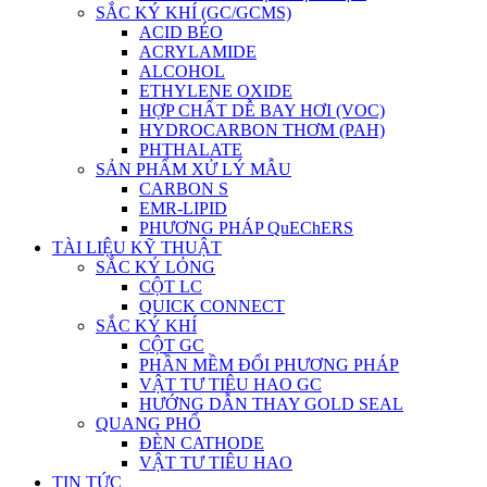
SẮC KÝ KHÍ (GC/GCMS)
ACID BÉO
ACRYLAMIDE
ALCOHOL
ETHYLENE OXIDE
HỢP CHẤT DỄ BAY HƠI (VOC)
HYDROCARBON THƠM (PAH)
PHTHALATE
SẢN PHẨM XỬ LÝ MẪU
CARBON S
EMR-LIPID
PHƯƠNG PHÁP QuEChERS
TÀI LIỆU KỸ THUẬT
SẮC KÝ LỎNG
CỘT LC
QUICK CONNECT
SẮC KÝ KHÍ
CỘT GC
PHẦN MỀM ĐỔI PHƯƠNG PHÁP
VẬT TƯ TIÊU HAO GC
HƯỚNG DẪN THAY GOLD SEAL
QUANG PHỔ
ĐÈN CATHODE
VẬT TƯ TIÊU HAO
TIN TỨC