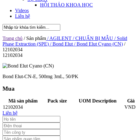
HỘI THẢO KHOA HỌC
Videos
Liên hệ
Trang chủ
/ Sản phẩm
/ AGILENT
/ CHUẨN BỊ MẪU
/ Solid
Phase Extraction (SPE)
/ Bond Elut
/ Bond Elut Cyano (CN)
/
12102034
12102034
Bond Elut-CN-E, 500mg 3mL, 50/PK
Mua
Mã sản phẩm
Pack size
UOM Description
Giá
12102034
VND
Liên hệ