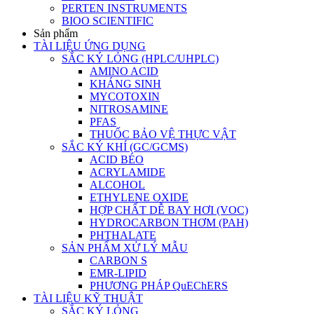
PERTEN INSTRUMENTS
BIOO SCIENTIFIC
Sản phẩm
TÀI LIỆU ỨNG DỤNG
SẮC KÝ LỎNG (HPLC/UHPLC)
AMINO ACID
KHÁNG SINH
MYCOTOXIN
NITROSAMINE
PFAS
THUỐC BẢO VỆ THỰC VẬT
SẮC KÝ KHÍ (GC/GCMS)
ACID BÉO
ACRYLAMIDE
ALCOHOL
ETHYLENE OXIDE
HỢP CHẤT DỄ BAY HƠI (VOC)
HYDROCARBON THƠM (PAH)
PHTHALATE
SẢN PHẨM XỬ LÝ MẪU
CARBON S
EMR-LIPID
PHƯƠNG PHÁP QuEChERS
TÀI LIỆU KỸ THUẬT
SẮC KÝ LỎNG