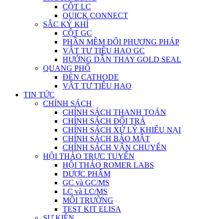
CỘT LC
QUICK CONNECT
SẮC KÝ KHÍ
CỘT GC
PHẦN MỀM ĐỔI PHƯƠNG PHÁP
VẬT TƯ TIÊU HAO GC
HƯỚNG DẪN THAY GOLD SEAL
QUANG PHỔ
ĐÈN CATHODE
VẬT TƯ TIÊU HAO
TIN TỨC
CHÍNH SÁCH
CHÍNH SÁCH THANH TOÁN
CHÍNH SÁCH ĐỔI TRẢ
CHÍNH SÁCH XỬ LÝ KHIẾU NẠI
CHÍNH SÁCH BẢO MẬT
CHÍNH SÁCH VẬN CHUYỂN
HỘI THẢO TRỰC TUYẾN
HỘI THẢO ROMER LABS
DƯỢC PHẨM
GC và GC/MS
LC và LC/MS
MÔI TRƯỜNG
TEST KIT ELISA
SỰ KIỆN