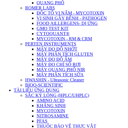
QUANG PHỔ
ROMER LABS
ĐỘC TỐ VI NẤM - MYCOTOXIN
VI SINH GÂY BỆNH - PATHOGEN
FOOD AlLLERGENS- DỊ ỨNG
GMO TEST KIT
CYTOQUANT®
MYCOTOXIN - RM & CRM
PERTEN INSTRUMENTS
MÁY ĐO ĐỘ NHỚT
MÁY PHÂN TÍCH GLUTEN
MÁY ĐO ĐỘ ẨM
MÁY ĐO CHỈ SỐ RƠI
MÁY QUANG PHỔ NIR
MÁY PHÂN TÍCH SỮA
HWASHIN - Ultrasonic Cleaner
BIOO-SCIENTIFIC
TÀI LIỆU ỨNG DỤNG
SẮC KÝ LỎNG (HPLC/UHPLC)
AMINO ACID
KHÁNG SINH
MYCOTOXIN
NITROSAMINE
PFAS
THUỐC BẢO VỆ THỰC VẬT