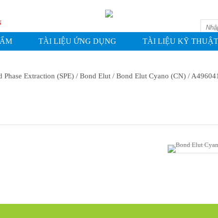
ASHIN
HẨM
TÀI LIỆU ỨNG DỤNG
TÀI LIỆU KỸ THUẬ
d Phase Extraction (SPE)
/ Bond Elut
/ Bond Elut Cyano (CN)
/ A49604