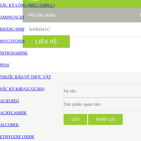
SẮC KÝ LỎNG (HPLC/UHPLC)
Mã sản phẩm
AMINO ACID
KHÁNG SINH
A496041C
LIÊN HỆ
MYCOTOXIN
NITROSAMINE
PFAS
THUỐC BẢO VỆ THỰC VẬT
SẮC KÝ KHÍ (GC/GCMS)
ACID BÉO
ACRYLAMIDE
GỬI
NHẬP LẠI
ALCOHOL
ETHYLENE OXIDE