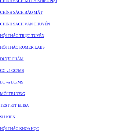
CHÍNH SÁCH XỬ LÝ KHIẾU NẠI
CHÍNH SÁCH BẢO MẬT
CHÍNH SÁCH VẬN CHUYỂN
HỘI THẢO TRỰC TUYẾN
HỘI THẢO ROMER LABS
DƯỢC PHẨM
GC và GC/MS
LC và LC/MS
MÔI TRƯỜNG
TEST KIT ELISA
SỰ KIỆN
HỘI THẢO KHOA HỌC