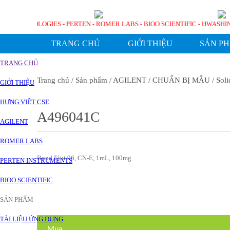
GILENT TECHNOLOGIES - PERTEN - ROMER LABS - BIOO SCIENTIFIC - HW
TRANG CHỦ
GIỚI THIỆU
SẢN P
TRANG CHỦ
Trang chủ
/ Sản phẩm
/ AGILENT
/ CHUẨN BỊ MẪU
/ Soli
GIỚI THIỆU
HƯNG VIỆT CSE
A496041C
AGILENT
ROMER LABS
Bond Elut 96, CN-E, 1mL, 100mg
PERTEN INSTRUMENTS
BIOO SCIENTIFIC
SẢN PHẨM
TÀI LIỆU ỨNG DỤNG
Mua