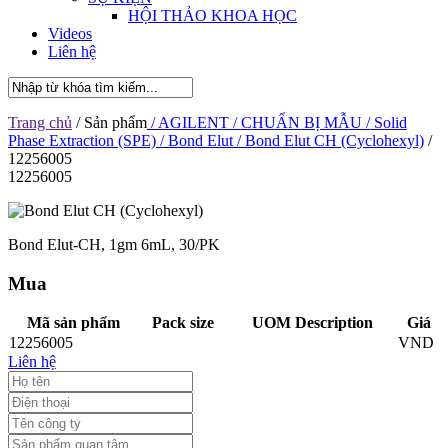
HỘI THẢO KHOA HỌC
Videos
Liên hệ
Trang chủ
/ Sản phẩm
/ AGILENT
/ CHUẨN BỊ MẪU
/ Solid
Phase Extraction (SPE)
/ Bond Elut
/ Bond Elut CH (Cyclohexyl)
/
12256005
12256005
Bond Elut-CH, 1gm 6mL, 30/PK
Mua
Mã sản phẩm
Pack size
UOM Description
Giá
12256005
VND
Liên hệ