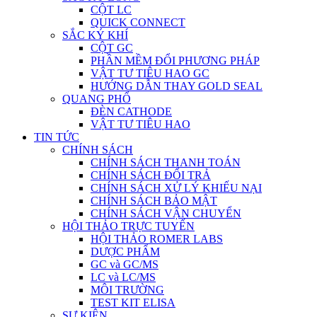
CỘT LC
QUICK CONNECT
SẮC KÝ KHÍ
CỘT GC
PHẦN MỀM ĐỔI PHƯƠNG PHÁP
VẬT TƯ TIÊU HAO GC
HƯỚNG DẪN THAY GOLD SEAL
QUANG PHỔ
ĐÈN CATHODE
VẬT TƯ TIÊU HAO
TIN TỨC
CHÍNH SÁCH
CHÍNH SÁCH THANH TOÁN
CHÍNH SÁCH ĐỔI TRẢ
CHÍNH SÁCH XỬ LÝ KHIẾU NẠI
CHÍNH SÁCH BẢO MẬT
CHÍNH SÁCH VẬN CHUYỂN
HỘI THẢO TRỰC TUYẾN
HỘI THẢO ROMER LABS
DƯỢC PHẨM
GC và GC/MS
LC và LC/MS
MÔI TRƯỜNG
TEST KIT ELISA
SỰ KIỆN