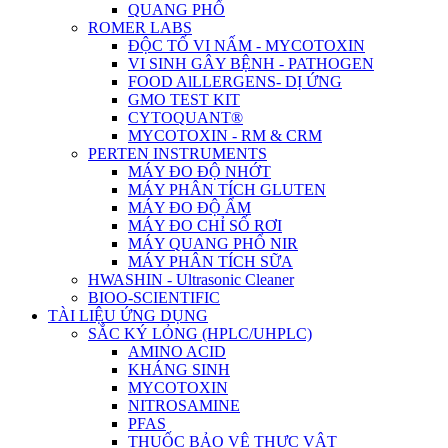
QUANG PHỔ
ROMER LABS
ĐỘC TỐ VI NẤM - MYCOTOXIN
VI SINH GÂY BỆNH - PATHOGEN
FOOD AlLLERGENS- DỊ ỨNG
GMO TEST KIT
CYTOQUANT®
MYCOTOXIN - RM & CRM
PERTEN INSTRUMENTS
MÁY ĐO ĐỘ NHỚT
MÁY PHÂN TÍCH GLUTEN
MÁY ĐO ĐỘ ẨM
MÁY ĐO CHỈ SỐ RƠI
MÁY QUANG PHỔ NIR
MÁY PHÂN TÍCH SỮA
HWASHIN - Ultrasonic Cleaner
BIOO-SCIENTIFIC
TÀI LIỆU ỨNG DỤNG
SẮC KÝ LỎNG (HPLC/UHPLC)
AMINO ACID
KHÁNG SINH
MYCOTOXIN
NITROSAMINE
PFAS
THUỐC BẢO VỆ THỰC VẬT