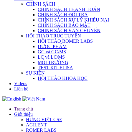
CHÍNH SÁCH
CHÍNH SÁCH THANH TOÁN
CHÍNH SÁCH ĐỔI TRẢ
CHÍNH SÁCH XỬ LÝ KHIẾU NẠI
CHÍNH SÁCH BẢO MẬT
CHÍNH SÁCH VẬN CHUYỂN
HỘI THẢO TRỰC TUYẾN
HỘI THẢO ROMER LABS
DƯỢC PHẨM
GC và GC/MS
LC và LC/MS
MÔI TRƯỜNG
TEST KIT ELISA
SỰ KIỆN
HỘI THẢO KHOA HỌC
Videos
Liên hệ
Trang chủ
Giới thiệu
HƯNG VIỆT CSE
AGILENT
ROMER LABS