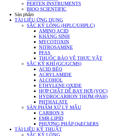
PERTEN INSTRUMENTS
BIOO SCIENTIFIC
Sản phẩm
TÀI LIỆU ỨNG DỤNG
SẮC KÝ LỎNG (HPLC/UHPLC)
AMINO ACID
KHÁNG SINH
MYCOTOXIN
NITROSAMINE
PFAS
THUỐC BẢO VỆ THỰC VẬT
SẮC KÝ KHÍ (GC/GCMS)
ACID BÉO
ACRYLAMIDE
ALCOHOL
ETHYLENE OXIDE
HỢP CHẤT DỄ BAY HƠI (VOC)
HYDROCARBON THƠM (PAH)
PHTHALATE
SẢN PHẨM XỬ LÝ MẪU
CARBON S
EMR-LIPID
PHƯƠNG PHÁP QuEChERS
TÀI LIỆU KỸ THUẬT
SẮC KÝ LỎNG