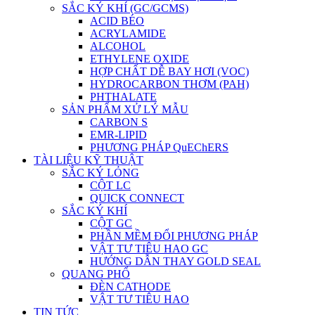
SẮC KÝ KHÍ (GC/GCMS)
ACID BÉO
ACRYLAMIDE
ALCOHOL
ETHYLENE OXIDE
HỢP CHẤT DỄ BAY HƠI (VOC)
HYDROCARBON THƠM (PAH)
PHTHALATE
SẢN PHẨM XỬ LÝ MẪU
CARBON S
EMR-LIPID
PHƯƠNG PHÁP QuEChERS
TÀI LIỆU KỸ THUẬT
SẮC KÝ LỎNG
CỘT LC
QUICK CONNECT
SẮC KÝ KHÍ
CỘT GC
PHẦN MỀM ĐỔI PHƯƠNG PHÁP
VẬT TƯ TIÊU HAO GC
HƯỚNG DẪN THAY GOLD SEAL
QUANG PHỔ
ĐÈN CATHODE
VẬT TƯ TIÊU HAO
TIN TỨC