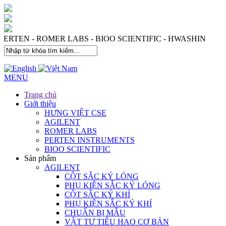
 PERTEN - ROMER LABS - BIOO SCIENTIFIC - HWASHIN
MENU
Trang chủ
Giới thiệu
HƯNG VIỆT CSE
AGILENT
ROMER LABS
PERTEN INSTRUMENTS
BIOO SCIENTIFIC
Sản phẩm
AGILENT
CỘT SẮC KÝ LỎNG
PHỤ KIỆN SẮC KÝ LỎNG
CỘT SẮC KÝ KHÍ
PHỤ KIỆN SẮC KÝ KHÍ
CHUẨN BỊ MẪU
VẬT TƯ TIÊU HAO CƠ BẢN