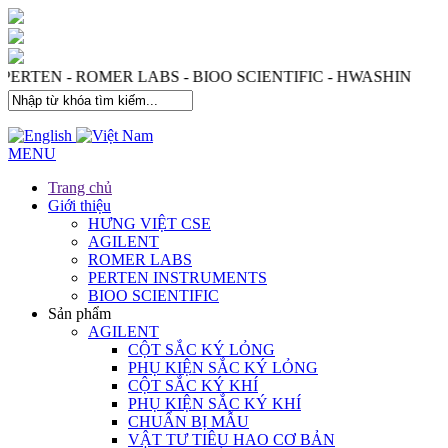
 PERTEN - ROMER LABS - BIOO SCIENTIFIC - HWASHIN
MENU
Trang chủ
Giới thiệu
HƯNG VIỆT CSE
AGILENT
ROMER LABS
PERTEN INSTRUMENTS
BIOO SCIENTIFIC
Sản phẩm
AGILENT
CỘT SẮC KÝ LỎNG
PHỤ KIỆN SẮC KÝ LỎNG
CỘT SẮC KÝ KHÍ
PHỤ KIỆN SẮC KÝ KHÍ
CHUẨN BỊ MẪU
VẬT TƯ TIÊU HAO CƠ BẢN