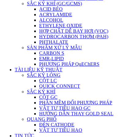
SẮC KÝ KHÍ (GC/GCMS)
ACID BÉO
ACRYLAMIDE
ALCOHOL
ETHYLENE OXIDE
HỢP CHẤT DỄ BAY HƠI (VOC)
HYDROCARBON THƠM (PAH)
PHTHALATE
SẢN PHẨM XỬ LÝ MẪU
CARBON S
EMR-LIPID
PHƯƠNG PHÁP QuEChERS
TÀI LIỆU KỸ THUẬT
SẮC KÝ LỎNG
CỘT LC
QUICK CONNECT
SẮC KÝ KHÍ
CỘT GC
PHẦN MỀM ĐỔI PHƯƠNG PHÁP
VẬT TƯ TIÊU HAO GC
HƯỚNG DẪN THAY GOLD SEAL
QUANG PHỔ
ĐÈN CATHODE
VẬT TƯ TIÊU HAO
TIN TỨC