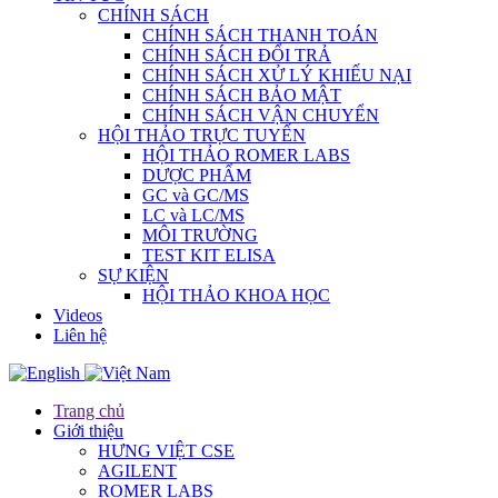
CHÍNH SÁCH
CHÍNH SÁCH THANH TOÁN
CHÍNH SÁCH ĐỔI TRẢ
CHÍNH SÁCH XỬ LÝ KHIẾU NẠI
CHÍNH SÁCH BẢO MẬT
CHÍNH SÁCH VẬN CHUYỂN
HỘI THẢO TRỰC TUYẾN
HỘI THẢO ROMER LABS
DƯỢC PHẨM
GC và GC/MS
LC và LC/MS
MÔI TRƯỜNG
TEST KIT ELISA
SỰ KIỆN
HỘI THẢO KHOA HỌC
Videos
Liên hệ
Trang chủ
Giới thiệu
HƯNG VIỆT CSE
AGILENT
ROMER LABS