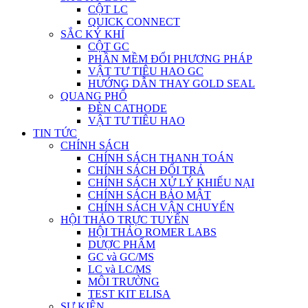
CỘT LC
QUICK CONNECT
SẮC KÝ KHÍ
CỘT GC
PHẦN MỀM ĐỔI PHƯƠNG PHÁP
VẬT TƯ TIÊU HAO GC
HƯỚNG DẪN THAY GOLD SEAL
QUANG PHỔ
ĐÈN CATHODE
VẬT TƯ TIÊU HAO
TIN TỨC
CHÍNH SÁCH
CHÍNH SÁCH THANH TOÁN
CHÍNH SÁCH ĐỔI TRẢ
CHÍNH SÁCH XỬ LÝ KHIẾU NẠI
CHÍNH SÁCH BẢO MẬT
CHÍNH SÁCH VẬN CHUYỂN
HỘI THẢO TRỰC TUYẾN
HỘI THẢO ROMER LABS
DƯỢC PHẨM
GC và GC/MS
LC và LC/MS
MÔI TRƯỜNG
TEST KIT ELISA
SỰ KIỆN