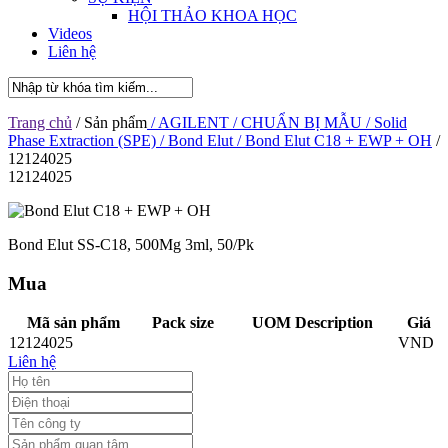
HỘI THẢO KHOA HỌC
Videos
Liên hệ
Trang chủ
/ Sản phẩm
/ AGILENT
/ CHUẨN BỊ MẪU
/ Solid
Phase Extraction (SPE)
/ Bond Elut
/ Bond Elut C18 + EWP + OH
/
12124025
12124025
Bond Elut SS-C18, 500Mg 3ml, 50/Pk
Mua
Mã sản phẩm
Pack size
UOM Description
Giá
12124025
VND
Liên hệ