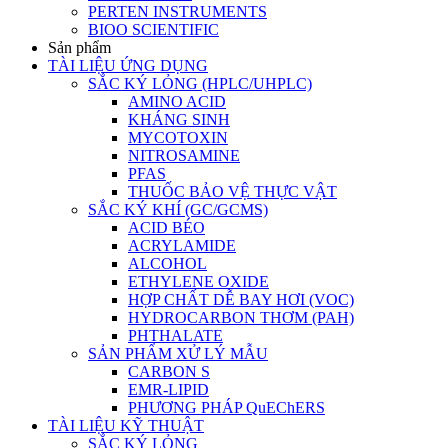
PERTEN INSTRUMENTS
BIOO SCIENTIFIC
Sản phẩm
TÀI LIỆU ỨNG DỤNG
SẮC KÝ LỎNG (HPLC/UHPLC)
AMINO ACID
KHÁNG SINH
MYCOTOXIN
NITROSAMINE
PFAS
THUỐC BẢO VỆ THỰC VẬT
SẮC KÝ KHÍ (GC/GCMS)
ACID BÉO
ACRYLAMIDE
ALCOHOL
ETHYLENE OXIDE
HỢP CHẤT DỄ BAY HƠI (VOC)
HYDROCARBON THƠM (PAH)
PHTHALATE
SẢN PHẨM XỬ LÝ MẪU
CARBON S
EMR-LIPID
PHƯƠNG PHÁP QuEChERS
TÀI LIỆU KỸ THUẬT
SẮC KÝ LỎNG