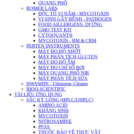
QUANG PHỔ
ROMER LABS
ĐỘC TỐ VI NẤM - MYCOTOXIN
VI SINH GÂY BỆNH - PATHOGEN
FOOD AlLLERGENS- DỊ ỨNG
GMO TEST KIT
CYTOQUANT®
MYCOTOXIN - RM & CRM
PERTEN INSTRUMENTS
MÁY ĐO ĐỘ NHỚT
MÁY PHÂN TÍCH GLUTEN
MÁY ĐO ĐỘ ẨM
MÁY ĐO CHỈ SỐ RƠI
MÁY QUANG PHỔ NIR
MÁY PHÂN TÍCH SỮA
HWASHIN - Ultrasonic Cleaner
BIOO-SCIENTIFIC
TÀI LIỆU ỨNG DỤNG
SẮC KÝ LỎNG (HPLC/UHPLC)
AMINO ACID
KHÁNG SINH
MYCOTOXIN
NITROSAMINE
PFAS
THUỐC BẢO VỆ THỰC VẬT