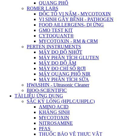
QUANG PHỔ
ROMER LABS
ĐỘC TỐ VI NẤM - MYCOTOXIN
VI SINH GÂY BỆNH - PATHOGEN
FOOD AlLLERGENS- DỊ ỨNG
GMO TEST KIT
CYTOQUANT®
MYCOTOXIN - RM & CRM
PERTEN INSTRUMENTS
MÁY ĐO ĐỘ NHỚT
MÁY PHÂN TÍCH GLUTEN
MÁY ĐO ĐỘ ẨM
MÁY ĐO CHỈ SỐ RƠI
MÁY QUANG PHỔ NIR
MÁY PHÂN TÍCH SỮA
HWASHIN - Ultrasonic Cleaner
BIOO-SCIENTIFIC
TÀI LIỆU ỨNG DỤNG
SẮC KÝ LỎNG (HPLC/UHPLC)
AMINO ACID
KHÁNG SINH
MYCOTOXIN
NITROSAMINE
PFAS
THUỐC BẢO VỆ THỰC VẬT