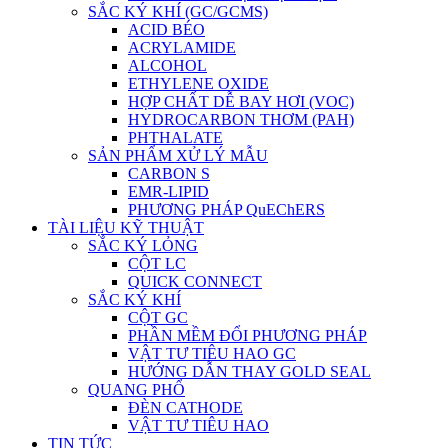
SẮC KÝ KHÍ (GC/GCMS)
ACID BÉO
ACRYLAMIDE
ALCOHOL
ETHYLENE OXIDE
HỢP CHẤT DỄ BAY HƠI (VOC)
HYDROCARBON THƠM (PAH)
PHTHALATE
SẢN PHẨM XỬ LÝ MẪU
CARBON S
EMR-LIPID
PHƯƠNG PHÁP QuEChERS
TÀI LIỆU KỸ THUẬT
SẮC KÝ LỎNG
CỘT LC
QUICK CONNECT
SẮC KÝ KHÍ
CỘT GC
PHẦN MỀM ĐỔI PHƯƠNG PHÁP
VẬT TƯ TIÊU HAO GC
HƯỚNG DẪN THAY GOLD SEAL
QUANG PHỔ
ĐÈN CATHODE
VẬT TƯ TIÊU HAO
TIN TỨC