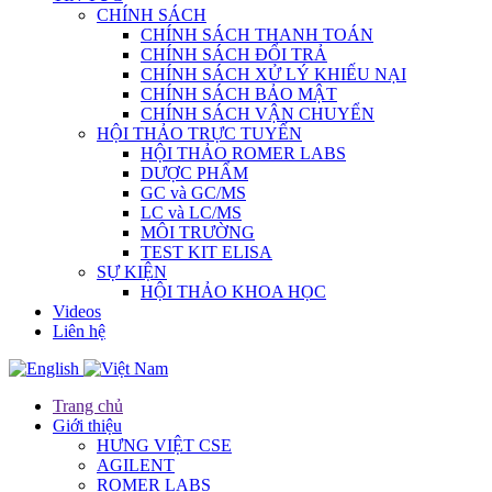
CHÍNH SÁCH
CHÍNH SÁCH THANH TOÁN
CHÍNH SÁCH ĐỔI TRẢ
CHÍNH SÁCH XỬ LÝ KHIẾU NẠI
CHÍNH SÁCH BẢO MẬT
CHÍNH SÁCH VẬN CHUYỂN
HỘI THẢO TRỰC TUYẾN
HỘI THẢO ROMER LABS
DƯỢC PHẨM
GC và GC/MS
LC và LC/MS
MÔI TRƯỜNG
TEST KIT ELISA
SỰ KIỆN
HỘI THẢO KHOA HỌC
Videos
Liên hệ
Trang chủ
Giới thiệu
HƯNG VIỆT CSE
AGILENT
ROMER LABS