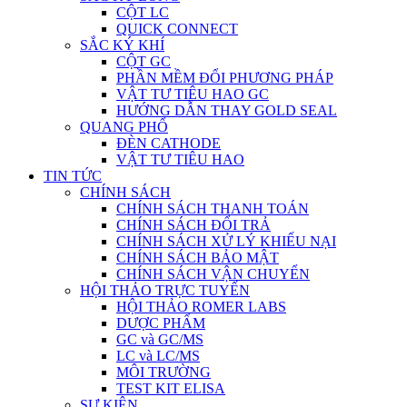
CỘT LC
QUICK CONNECT
SẮC KÝ KHÍ
CỘT GC
PHẦN MỀM ĐỔI PHƯƠNG PHÁP
VẬT TƯ TIÊU HAO GC
HƯỚNG DẪN THAY GOLD SEAL
QUANG PHỔ
ĐÈN CATHODE
VẬT TƯ TIÊU HAO
TIN TỨC
CHÍNH SÁCH
CHÍNH SÁCH THANH TOÁN
CHÍNH SÁCH ĐỔI TRẢ
CHÍNH SÁCH XỬ LÝ KHIẾU NẠI
CHÍNH SÁCH BẢO MẬT
CHÍNH SÁCH VẬN CHUYỂN
HỘI THẢO TRỰC TUYẾN
HỘI THẢO ROMER LABS
DƯỢC PHẨM
GC và GC/MS
LC và LC/MS
MÔI TRƯỜNG
TEST KIT ELISA
SỰ KIỆN