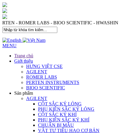
 - PERTEN - ROMER LABS - BIOO SCIENTIFIC - HWASHI
MENU
Trang chủ
Giới thiệu
HƯNG VIỆT CSE
AGILENT
ROMER LABS
PERTEN INSTRUMENTS
BIOO SCIENTIFIC
Sản phẩm
AGILENT
CỘT SẮC KÝ LỎNG
PHỤ KIỆN SẮC KÝ LỎNG
CỘT SẮC KÝ KHÍ
PHỤ KIỆN SẮC KÝ KHÍ
CHUẨN BỊ MẪU
VẬT TƯ TIÊU HAO CƠ BẢN