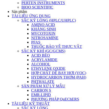
PERTEN INSTRUMENTS
BIOO SCIENTIFIC
Sản phẩm
TÀI LIỆU ỨNG DỤNG
SẮC KÝ LỎNG (HPLC/UHPLC)
AMINO ACID
KHÁNG SINH
MYCOTOXIN
NITROSAMINE
PFAS
THUỐC BẢO VỆ THỰC VẬT
SẮC KÝ KHÍ (GC/GCMS)
ACID BÉO
ACRYLAMIDE
ALCOHOL
ETHYLENE OXIDE
HỢP CHẤT DỄ BAY HƠI (VOC)
HYDROCARBON THƠM (PAH)
PHTHALATE
SẢN PHẨM XỬ LÝ MẪU
CARBON S
EMR-LIPID
PHƯƠNG PHÁP QuEChERS
TÀI LIỆU KỸ THUẬT
SẮC KÝ LỎNG