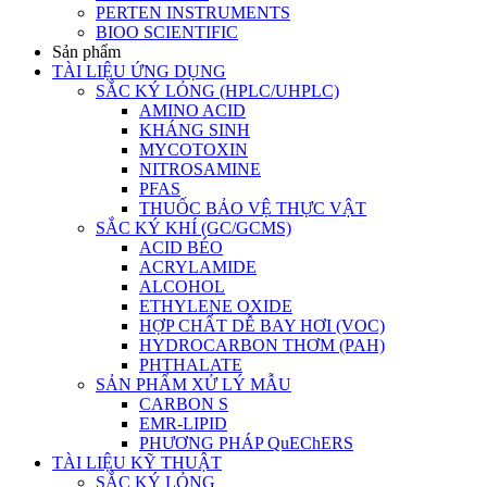
PERTEN INSTRUMENTS
BIOO SCIENTIFIC
Sản phẩm
TÀI LIỆU ỨNG DỤNG
SẮC KÝ LỎNG (HPLC/UHPLC)
AMINO ACID
KHÁNG SINH
MYCOTOXIN
NITROSAMINE
PFAS
THUỐC BẢO VỆ THỰC VẬT
SẮC KÝ KHÍ (GC/GCMS)
ACID BÉO
ACRYLAMIDE
ALCOHOL
ETHYLENE OXIDE
HỢP CHẤT DỄ BAY HƠI (VOC)
HYDROCARBON THƠM (PAH)
PHTHALATE
SẢN PHẨM XỬ LÝ MẪU
CARBON S
EMR-LIPID
PHƯƠNG PHÁP QuEChERS
TÀI LIỆU KỸ THUẬT
SẮC KÝ LỎNG