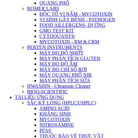
QUANG PHỔ
ROMER LABS
ĐỘC TỐ VI NẤM - MYCOTOXIN
VI SINH GÂY BỆNH - PATHOGEN
FOOD AlLLERGENS- DỊ ỨNG
GMO TEST KIT
CYTOQUANT®
MYCOTOXIN - RM & CRM
PERTEN INSTRUMENTS
MÁY ĐO ĐỘ NHỚT
MÁY PHÂN TÍCH GLUTEN
MÁY ĐO ĐỘ ẨM
MÁY ĐO CHỈ SỐ RƠI
MÁY QUANG PHỔ NIR
MÁY PHÂN TÍCH SỮA
HWASHIN - Ultrasonic Cleaner
BIOO-SCIENTIFIC
TÀI LIỆU ỨNG DỤNG
SẮC KÝ LỎNG (HPLC/UHPLC)
AMINO ACID
KHÁNG SINH
MYCOTOXIN
NITROSAMINE
PFAS
THUỐC BẢO VỆ THỰC VẬT