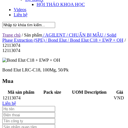
HỘI THẢO KHOA HỌC
Videos
Liên hệ
Trang chủ
/ Sản phẩm
/ AGILENT
/ CHUẨN BỊ MẪU
/ Solid
Phase Extraction (SPE)
/ Bond Elut
/ Bond Elut C18 + EWP + OH
/
12113074
12113074
Bond Elut LRC-C18, 100Mg, 50/Pk
Mua
Mã sản phẩm
Pack size
UOM Description
Giá
12113074
VND
Liên hệ