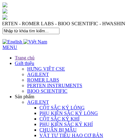
 PERTEN - ROMER LABS - BIOO SCIENTIFIC - HWASHIN
MENU
Trang chủ
Giới thiệu
HƯNG VIỆT CSE
AGILENT
ROMER LABS
PERTEN INSTRUMENTS
BIOO SCIENTIFIC
Sản phẩm
AGILENT
CỘT SẮC KÝ LỎNG
PHỤ KIỆN SẮC KÝ LỎNG
CỘT SẮC KÝ KHÍ
PHỤ KIỆN SẮC KÝ KHÍ
CHUẨN BỊ MẪU
VẬT TƯ TIÊU HAO CƠ BẢN