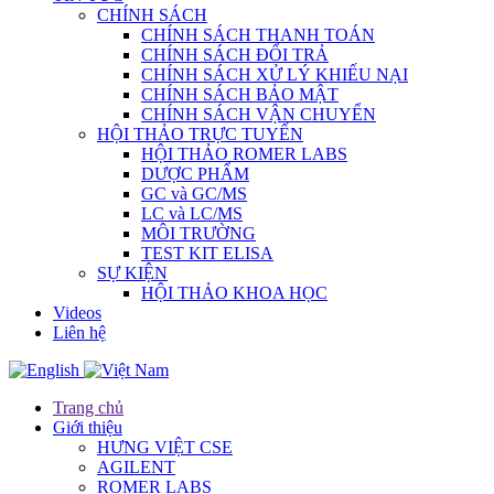
CHÍNH SÁCH
CHÍNH SÁCH THANH TOÁN
CHÍNH SÁCH ĐỔI TRẢ
CHÍNH SÁCH XỬ LÝ KHIẾU NẠI
CHÍNH SÁCH BẢO MẬT
CHÍNH SÁCH VẬN CHUYỂN
HỘI THẢO TRỰC TUYẾN
HỘI THẢO ROMER LABS
DƯỢC PHẨM
GC và GC/MS
LC và LC/MS
MÔI TRƯỜNG
TEST KIT ELISA
SỰ KIỆN
HỘI THẢO KHOA HỌC
Videos
Liên hệ
Trang chủ
Giới thiệu
HƯNG VIỆT CSE
AGILENT
ROMER LABS