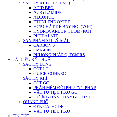
SẮC KÝ KHÍ (GC/GCMS)
ACID BÉO
ACRYLAMIDE
ALCOHOL
ETHYLENE OXIDE
HỢP CHẤT DỄ BAY HƠI (VOC)
HYDROCARBON THƠM (PAH)
PHTHALATE
SẢN PHẨM XỬ LÝ MẪU
CARBON S
EMR-LIPID
PHƯƠNG PHÁP QuEChERS
TÀI LIỆU KỸ THUẬT
SẮC KÝ LỎNG
CỘT LC
QUICK CONNECT
SẮC KÝ KHÍ
CỘT GC
PHẦN MỀM ĐỔI PHƯƠNG PHÁP
VẬT TƯ TIÊU HAO GC
HƯỚNG DẪN THAY GOLD SEAL
QUANG PHỔ
ĐÈN CATHODE
VẬT TƯ TIÊU HAO
TIN TỨC