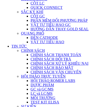
CỘT LC
QUICK CONNECT
SẮC KÝ KHÍ
CỘT GC
PHẦN MỀM ĐỔI PHƯƠNG PHÁP
VẬT TƯ TIÊU HAO GC
HƯỚNG DẪN THAY GOLD SEAL
QUANG PHỔ
ĐÈN CATHODE
VẬT TƯ TIÊU HAO
TIN TỨC
CHÍNH SÁCH
CHÍNH SÁCH THANH TOÁN
CHÍNH SÁCH ĐỔI TRẢ
CHÍNH SÁCH XỬ LÝ KHIẾU NẠI
CHÍNH SÁCH BẢO MẬT
CHÍNH SÁCH VẬN CHUYỂN
HỘI THẢO TRỰC TUYẾN
HỘI THẢO ROMER LABS
DƯỢC PHẨM
GC và GC/MS
LC và LC/MS
MÔI TRƯỜNG
TEST KIT ELISA
SỰ KIỆN