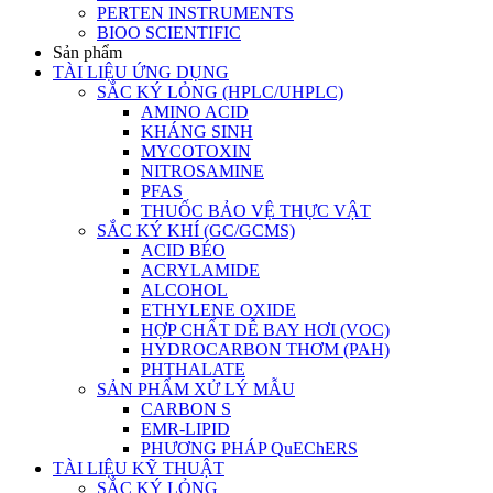
PERTEN INSTRUMENTS
BIOO SCIENTIFIC
Sản phẩm
TÀI LIỆU ỨNG DỤNG
SẮC KÝ LỎNG (HPLC/UHPLC)
AMINO ACID
KHÁNG SINH
MYCOTOXIN
NITROSAMINE
PFAS
THUỐC BẢO VỆ THỰC VẬT
SẮC KÝ KHÍ (GC/GCMS)
ACID BÉO
ACRYLAMIDE
ALCOHOL
ETHYLENE OXIDE
HỢP CHẤT DỄ BAY HƠI (VOC)
HYDROCARBON THƠM (PAH)
PHTHALATE
SẢN PHẨM XỬ LÝ MẪU
CARBON S
EMR-LIPID
PHƯƠNG PHÁP QuEChERS
TÀI LIỆU KỸ THUẬT
SẮC KÝ LỎNG