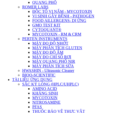
QUANG PHỔ
ROMER LABS
ĐỘC TỐ VI NẤM - MYCOTOXIN
VI SINH GÂY BỆNH - PATHOGEN
FOOD AlLLERGENS- DỊ ỨNG
GMO TEST KIT
CYTOQUANT®
MYCOTOXIN - RM & CRM
PERTEN INSTRUMENTS
MÁY ĐO ĐỘ NHỚT
MÁY PHÂN TÍCH GLUTEN
MÁY ĐO ĐỘ ẨM
MÁY ĐO CHỈ SỐ RƠI
MÁY QUANG PHỔ NIR
MÁY PHÂN TÍCH SỮA
HWASHIN - Ultrasonic Cleaner
BIOO-SCIENTIFIC
TÀI LIỆU ỨNG DỤNG
SẮC KÝ LỎNG (HPLC/UHPLC)
AMINO ACID
KHÁNG SINH
MYCOTOXIN
NITROSAMINE
PFAS
THUỐC BẢO VỆ THỰC VẬT