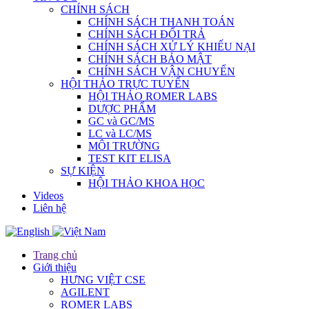
CHÍNH SÁCH
CHÍNH SÁCH THANH TOÁN
CHÍNH SÁCH ĐỔI TRẢ
CHÍNH SÁCH XỬ LÝ KHIẾU NẠI
CHÍNH SÁCH BẢO MẬT
CHÍNH SÁCH VẬN CHUYỂN
HỘI THẢO TRỰC TUYẾN
HỘI THẢO ROMER LABS
DƯỢC PHẨM
GC và GC/MS
LC và LC/MS
MÔI TRƯỜNG
TEST KIT ELISA
SỰ KIỆN
HỘI THẢO KHOA HỌC
Videos
Liên hệ
Trang chủ
Giới thiệu
HƯNG VIỆT CSE
AGILENT
ROMER LABS