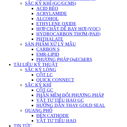
SẮC KÝ KHÍ (GC/GCMS)
ACID BÉO
ACRYLAMIDE
ALCOHOL
ETHYLENE OXIDE
HỢP CHẤT DỄ BAY HƠI (VOC)
HYDROCARBON THƠM (PAH)
PHTHALATE
SẢN PHẨM XỬ LÝ MẪU
CARBON S
EMR-LIPID
PHƯƠNG PHÁP QuEChERS
TÀI LIỆU KỸ THUẬT
SẮC KÝ LỎNG
CỘT LC
QUICK CONNECT
SẮC KÝ KHÍ
CỘT GC
PHẦN MỀM ĐỔI PHƯƠNG PHÁP
VẬT TƯ TIÊU HAO GC
HƯỚNG DẪN THAY GOLD SEAL
QUANG PHỔ
ĐÈN CATHODE
VẬT TƯ TIÊU HAO
TIN TỨC