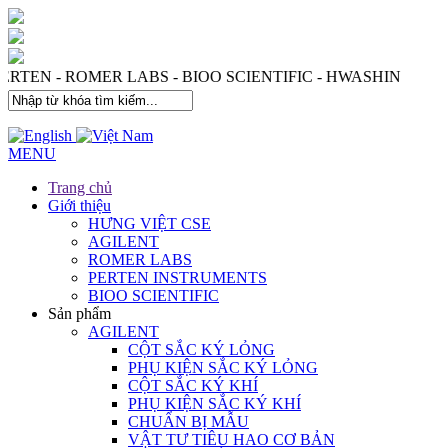
S - PERTEN - ROMER LABS - BIOO SCIENTIFIC - HWASHI
MENU
Trang chủ
Giới thiệu
HƯNG VIỆT CSE
AGILENT
ROMER LABS
PERTEN INSTRUMENTS
BIOO SCIENTIFIC
Sản phẩm
AGILENT
CỘT SẮC KÝ LỎNG
PHỤ KIỆN SẮC KÝ LỎNG
CỘT SẮC KÝ KHÍ
PHỤ KIỆN SẮC KÝ KHÍ
CHUẨN BỊ MẪU
VẬT TƯ TIÊU HAO CƠ BẢN