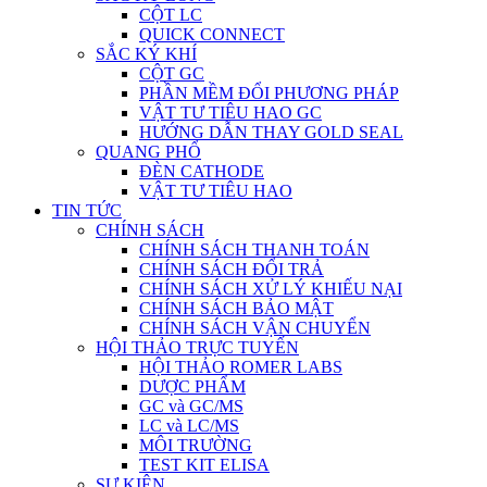
CỘT LC
QUICK CONNECT
SẮC KÝ KHÍ
CỘT GC
PHẦN MỀM ĐỔI PHƯƠNG PHÁP
VẬT TƯ TIÊU HAO GC
HƯỚNG DẪN THAY GOLD SEAL
QUANG PHỔ
ĐÈN CATHODE
VẬT TƯ TIÊU HAO
TIN TỨC
CHÍNH SÁCH
CHÍNH SÁCH THANH TOÁN
CHÍNH SÁCH ĐỔI TRẢ
CHÍNH SÁCH XỬ LÝ KHIẾU NẠI
CHÍNH SÁCH BẢO MẬT
CHÍNH SÁCH VẬN CHUYỂN
HỘI THẢO TRỰC TUYẾN
HỘI THẢO ROMER LABS
DƯỢC PHẨM
GC và GC/MS
LC và LC/MS
MÔI TRƯỜNG
TEST KIT ELISA
SỰ KIỆN