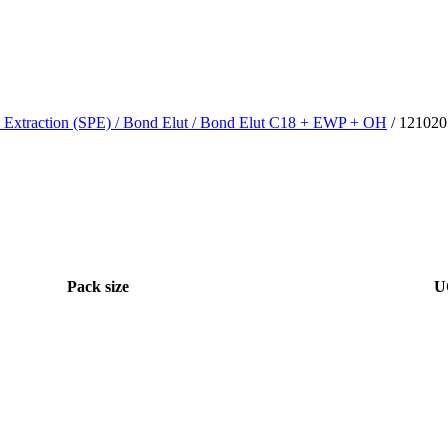
 Extraction (SPE)
/ Bond Elut
/ Bond Elut C18 + EWP + OH
/ 12102
Pack size
U