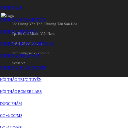
CHÍNH SÁCH
CHÍNH SÁCH THANH TOÁN
3/2 Đường Yên Thế‚ Phường Tân Sơn Hòa
CHÍNH SÁCH ĐỔI TRẢ
Tp. Hồ Chí Minh‚ Việt Nam
(+84) 28 3848 9062
CHÍNH SÁCH XỬ LÝ KHIẾU NẠI
datpham@sacky.com.vn
CHÍNH SÁCH BẢO MẬT
hvcse.vn
CHÍNH SÁCH VẬN CHUYỂN
HỘI THẢO TRỰC TUYẾN
HỘI THẢO ROMER LABS
DƯỢC PHẨM
GC và GC/MS
LC và LC/MS