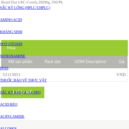
Bond Elut LRC-Certify,200Mg, 500/Pk
SẮC KÝ LỎNG (HPLC/UHPLC)
AMINO ACID
KHÁNG SINH
MYCOTOXIN
Mua
NITROSAMINE
Mã sản phẩm
Pack size
UOM Description
Giá
PFAS
52113051
VND
THUỐC BẢO VỆ THỰC VẬT
LIÊN HỆ
SẮC KÝ KHÍ (GC/GCMS)
ACID BÉO
ACRYLAMIDE
ALCOHOL