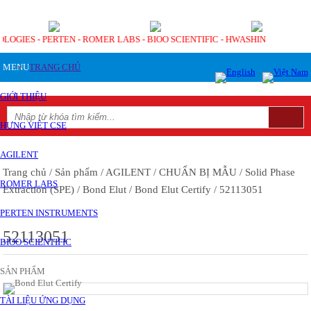
OLOGIES - PERTEN - ROMER LABS - BIOO SCIENTIFIC - HWASHIN
MENU
TRANG CHỦ
GIỚI THIỆU
HƯNG VIỆT CSE
AGILENT
Trang chủ
/ Sản phẩm
/ AGILENT
/ CHUẨN BỊ MẪU
/ Solid Phase
ROMER LABS
Extraction (SPE)
/ Bond Elut
/ Bond Elut Certify
/ 52113051
PERTEN INSTRUMENTS
52113051
BIOO SCIENTIFIC
SẢN PHẨM
TÀI LIỆU ỨNG DỤNG