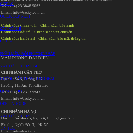
CỘT LC
Tel: (+84) 28 3848 9062
Email: info@sacky.com.vn
QUICK CONNECT
Chính sách thanh toán
-
Chính sách bảo hành
SẮC KÝ KHÍ
Chính sách đổi trả
-
Chính sách vận chuyển
Chính sách khiếu nại
-
Chính sách bảo mật thông tin
CỘT GC
PHẦN MỀM ĐỔI PHƯƠNG PHÁP
VĂN PHÒNG ĐẠI DIỆN
VẬT TƯ TIÊU HAO GC
CHI NHÁNH CẦN THƠ
HƯỚNG DẪN THAY GOLD SEAL
Địa chỉ: Số 6‚ Đường B22
Phường Tân An‚ Tp. Cần Thơ
QUANG PHỔ
Tel: (+84) 29 2373 9545
Email: info@sacky.com.vn
ĐÈN CATHODE
CHI NHÁNH HÀ NỘI
VẬT TƯ TIÊU HAO
Địa chỉ: Số nhà 25‚ Ngõ 24‚ Hoàng Quốc Việt
Phường Nghĩa Đô‚ Tp. Hà Nội
TIN TỨC
Email: info@sacky.com.vn