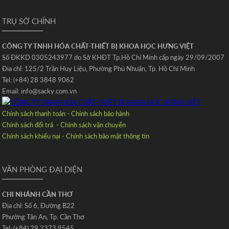
TRỤ SỞ CHÍNH
CÔNG TY TNHH HÓA CHẤT-THIẾT BỊ KHOA HỌC HƯNG VIỆT
Số ĐKKD 0305243977 do Sở KHĐT Tp.Hồ Chí Minh cấp ngày 29/09/2007
Đia chỉ: 125/2 Trần Huy Liệu‚ Phường Phú Nhuận‚ Tp. Hồ Chí Minh
Tel: (+84) 28 3848 9062
Email: info@sacky.com.vn
Chính sách thanh toán
-
Chính sách bảo hành
Chính sách đổi trả
-
Chính sách vận chuyển
Chính sách khiếu nại
-
Chính sách bảo mật thông tin
VĂN PHÒNG ĐẠI DIỆN
CHI NHÁNH CẦN THƠ
Địa chỉ: Số 6‚ Đường B22
Phường Tân An‚ Tp. Cần Thơ
Tel: (+84) 29 2373 9545