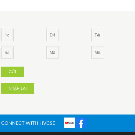
GỬI
NHẬP LẠI
CONNECT WITH HVCSE