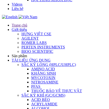
Videos
Liên hệ
Trang chủ
Giới thiệu
HƯNG VIỆT CSE
AGILENT
ROMER LABS
PERTEN INSTRUMENTS
BIOO SCIENTIFIC
Sản phẩm
TÀI LIỆU ỨNG DỤNG
SẮC KÝ LỎNG (HPLC/UHPLC)
AMINO ACID
KHÁNG SINH
MYCOTOXIN
NITROSAMINE
PFAS
THUỐC BẢO VỆ THỰC VẬT
SẮC KÝ KHÍ (GC/GCMS)
ACID BÉO
ACRYLAMIDE
ALCOHOL