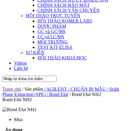
CHÍNH SÁCH BẢO MẬT
CHÍNH SÁCH VẬN CHUYỂN
HỘI THẢO TRỰC TUYẾN
HỘI THẢO ROMER LABS
DƯỢC PHẨM
GC và GC/MS
LC và LC/MS
MÔI TRƯỜNG
TEST KIT ELISA
SỰ KIỆN
HỘI THẢO KHOA HỌC
Videos
Liên hệ
Trang chủ
/ Sản phẩm
/ AGILENT
/ CHUẨN BỊ MẪU
/ Solid
Phase Extraction (SPE)
/ Bond Elut
/ Bond Elut NH2
Bond Elut NH2
Mua
Áp dụng