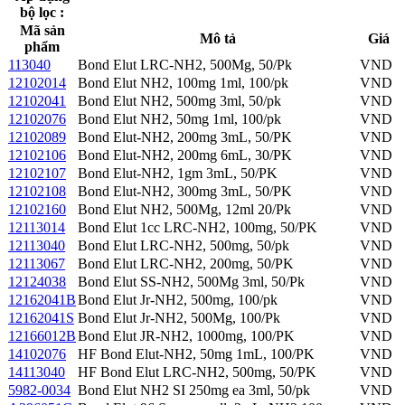
bộ lọc :
Mã sản
Mô tả
Giá
phẩm
113040
Bond Elut LRC-NH2, 500Mg, 50/Pk
VND
12102014
Bond Elut NH2, 100mg 1ml, 100/pk
VND
12102041
Bond Elut NH2, 500mg 3ml, 50/pk
VND
12102076
Bond Elut NH2, 50mg 1ml, 100/pk
VND
12102089
Bond Elut-NH2, 200mg 3mL, 50/PK
VND
12102106
Bond Elut-NH2, 200mg 6mL, 30/PK
VND
12102107
Bond Elut-NH2, 1gm 3mL, 50/PK
VND
12102108
Bond Elut-NH2, 300mg 3mL, 50/PK
VND
12102160
Bond Elut NH2, 500Mg, 12ml 20/Pk
VND
12113014
Bond Elut 1cc LRC-NH2, 100mg, 50/PK
VND
12113040
Bond Elut LRC-NH2, 500mg, 50/pk
VND
12113067
Bond Elut LRC-NH2, 200mg, 50/PK
VND
12124038
Bond Elut SS-NH2, 500Mg 3ml, 50/Pk
VND
12162041B
Bond Elut Jr-NH2, 500mg, 100/pk
VND
12162041S
Bond Elut Jr-NH2, 500Mg, 100/Pk
VND
12166012B
Bond Elut JR-NH2, 1000mg, 100/PK
VND
14102076
HF Bond Elut-NH2, 50mg 1mL, 100/PK
VND
14113040
HF Bond Elut LRC-NH2, 500mg, 50/PK
VND
5982-0034
Bond Elut NH2 SI 250mg ea 3ml, 50/pk
VND