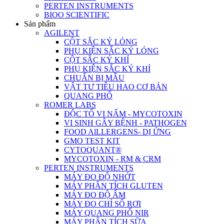
PERTEN INSTRUMENTS
BIOO SCIENTIFIC
Sản phẩm
AGILENT
CỘT SẮC KÝ LỎNG
PHỤ KIỆN SẮC KÝ LỎNG
CỘT SẮC KÝ KHÍ
PHỤ KIỆN SẮC KÝ KHÍ
CHUẨN BỊ MẪU
VẬT TƯ TIÊU HAO CƠ BẢN
QUANG PHỔ
ROMER LABS
ĐỘC TỐ VI NẤM - MYCOTOXIN
VI SINH GÂY BỆNH - PATHOGEN
FOOD AlLLERGENS- DỊ ỨNG
GMO TEST KIT
CYTOQUANT®
MYCOTOXIN - RM & CRM
PERTEN INSTRUMENTS
MÁY ĐO ĐỘ NHỚT
MÁY PHÂN TÍCH GLUTEN
MÁY ĐO ĐỘ ẨM
MÁY ĐO CHỈ SỐ RƠI
MÁY QUANG PHỔ NIR
MÁY PHÂN TÍCH SỮA