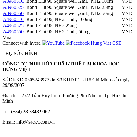
A396051C
Bond Elut 96 Square-well ,2mL, NH2 100m
VND
A3960525
Bond Elut 96 Square-well ,2mL, NH2 25mg
VND
A3960550
Bond Elut 96 Square-well ,2mL, NH2 50mg
VND
A496051C
Bond Elut 96, NH2, 1mL, 100mg
VND
A4960525
Bond Elut 96, NH2 25mg
VND
A4960550
Bond Elut 96, NH2, 1mL, 50mg
VND
Mua
Connect with hvcse
TRỤ SỞ CHÍNH
CÔNG TY TNHH HÓA CHẤT-THIẾT BỊ KHOA HỌC
HƯNG VIỆT
Số ĐKKD 0305243977 do Sở KHĐT Tp.Hồ Chí Minh cấp ngày
29/09/2007
Đia chỉ: 125/2 Trần Huy Liệu‚ Phường Phú Nhuận‚ Tp. Hồ Chí
Minh
Tel: (+84) 28 3848 9062
Email: info@sacky.com.vn