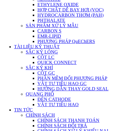
ETHYLENE OXIDE
HỢP CHẤT DỄ BAY HƠI (VOC)
HYDROCARBON THƠM (PAH)
PHTHALATE
SẢN PHẨM XỬ LÝ MẪU
CARBON S
EMR-LIPID
PHƯƠNG PHÁP QuEChERS
TÀI LIỆU KỸ THUẬT
SẮC KÝ LỎNG
CỘT LC
QUICK CONNECT
SẮC KÝ KHÍ
CỘT GC
PHẦN MỀM ĐỔI PHƯƠNG PHÁP
VẬT TƯ TIÊU HAO GC
HƯỚNG DẪN THAY GOLD SEAL
QUANG PHỔ
ĐÈN CATHODE
VẬT TƯ TIÊU HAO
TIN TỨC
CHÍNH SÁCH
CHÍNH SÁCH THANH TOÁN
CHÍNH SÁCH ĐỔI TRẢ
CHÍNH SÁCH XỬ LÝ KHIẾU NẠI