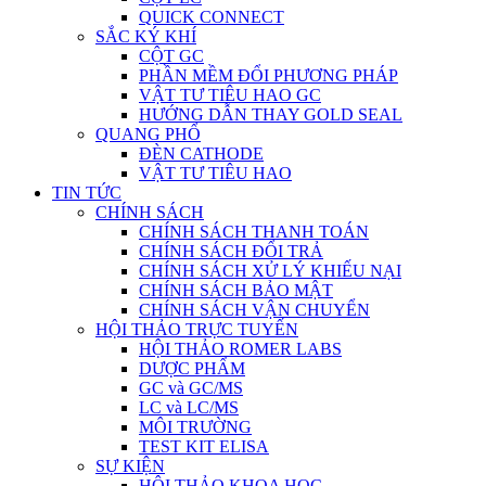
QUICK CONNECT
SẮC KÝ KHÍ
CỘT GC
PHẦN MỀM ĐỔI PHƯƠNG PHÁP
VẬT TƯ TIÊU HAO GC
HƯỚNG DẪN THAY GOLD SEAL
QUANG PHỔ
ĐÈN CATHODE
VẬT TƯ TIÊU HAO
TIN TỨC
CHÍNH SÁCH
CHÍNH SÁCH THANH TOÁN
CHÍNH SÁCH ĐỔI TRẢ
CHÍNH SÁCH XỬ LÝ KHIẾU NẠI
CHÍNH SÁCH BẢO MẬT
CHÍNH SÁCH VẬN CHUYỂN
HỘI THẢO TRỰC TUYẾN
HỘI THẢO ROMER LABS
DƯỢC PHẨM
GC và GC/MS
LC và LC/MS
MÔI TRƯỜNG
TEST KIT ELISA
SỰ KIỆN
HỘI THẢO KHOA HỌC