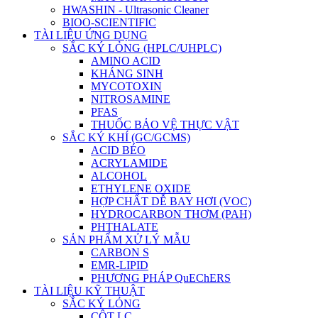
HWASHIN - Ultrasonic Cleaner
BIOO-SCIENTIFIC
TÀI LIỆU ỨNG DỤNG
SẮC KÝ LỎNG (HPLC/UHPLC)
AMINO ACID
KHÁNG SINH
MYCOTOXIN
NITROSAMINE
PFAS
THUỐC BẢO VỆ THỰC VẬT
SẮC KÝ KHÍ (GC/GCMS)
ACID BÉO
ACRYLAMIDE
ALCOHOL
ETHYLENE OXIDE
HỢP CHẤT DỄ BAY HƠI (VOC)
HYDROCARBON THƠM (PAH)
PHTHALATE
SẢN PHẨM XỬ LÝ MẪU
CARBON S
EMR-LIPID
PHƯƠNG PHÁP QuEChERS
TÀI LIỆU KỸ THUẬT
SẮC KÝ LỎNG
CỘT LC