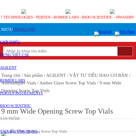
NT TECHNOLOGIES - PERTEN - ROMER LABS - BIOO SCIENTIFIC - HWASHI
MENU
TRANG CHỦ
GIỚI THIỆU
HƯNG VIỆT CSE
AGILENT
Trang chủ
/ Sản phẩm
/ AGILENT
/ VẬT TƯ TIÊU HAO CƠ BẢN
/
ROMER LABS
Autosampler Vials
/ Amber Glass Screw Top Vials
/ 9 mm Wide
Opening Screw Top Vials
PERTEN INSTRUMENTS
BIOO SCIENTIFIC
9 mm Wide Opening Screw Top Vials
SẢN PHẨM
TÀI LIỆU ỨNG DỤNG