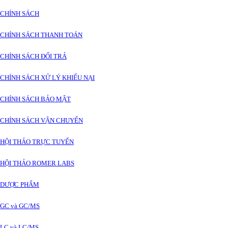
CHÍNH SÁCH
CHÍNH SÁCH THANH TOÁN
CHÍNH SÁCH ĐỔI TRẢ
CHÍNH SÁCH XỬ LÝ KHIẾU NẠI
CHÍNH SÁCH BẢO MẬT
CHÍNH SÁCH VẬN CHUYỂN
HỘI THẢO TRỰC TUYẾN
HỘI THẢO ROMER LABS
DƯỢC PHẨM
GC và GC/MS
LC và LC/MS