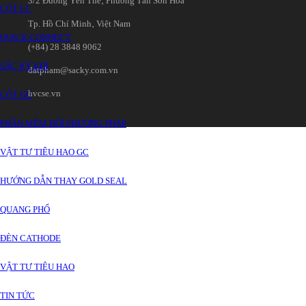
3/2 Đường Yên Thế‚ Phường Tân Sơn Hòa
CỘT LC
Tp. Hồ Chí Minh‚ Việt Nam
QUICK CONNECT
(+84) 28 3848 9062
SẮC KÝ KHÍ
datpham@sacky.com.vn
hvcse.vn
CỘT GC
PHẦN MỀM ĐỔI PHƯƠNG PHÁP
VẬT TƯ TIÊU HAO GC
HƯỚNG DẪN THAY GOLD SEAL
QUANG PHỔ
ĐÈN CATHODE
VẬT TƯ TIÊU HAO
TIN TỨC