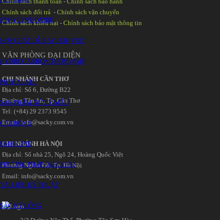
Chính sách thanh toán
-
Chính sách bảo hành
Chính sách đổi trả
-
Chính sách vận chuyển
ETHYLENE OXIDE
Chính sách khiếu nại
-
Chính sách bảo mật thông tin
HỢP CHẤT DỄ BAY HƠI (VOC)
VĂN PHÒNG ĐẠI DIỆN
HYDROCARBON THƠM (PAH)
CHI NHÁNH CẦN THƠ
PHTHALATE
Địa chỉ: Số 6‚ Đường B22
Phường Tân An‚ Tp. Cần Thơ
SẢN PHẨM XỬ LÝ MẪU
Tel: (+84) 29 2373 9545
Email: info@sacky.com.vn
CARBON S
EMR-LIPID
CHI NHÁNH HÀ NỘI
Địa chỉ: Số nhà 25‚ Ngõ 24‚ Hoàng Quốc Việt
PHƯƠNG PHÁP QuEChERS
Phường Nghĩa Đô‚ Tp. Hà Nội
Email: info@sacky.com.vn
TÀI LIỆU KỸ THUẬT
SẮC KÝ LỎNG