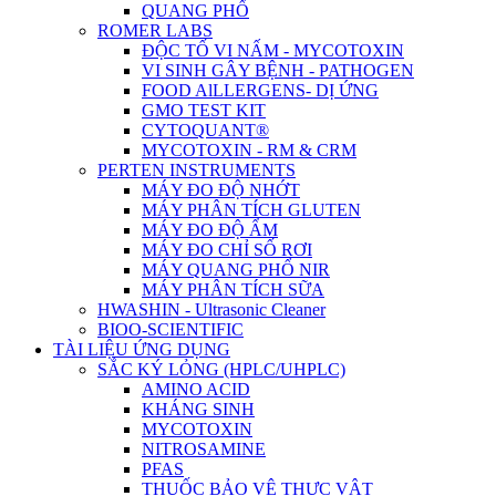
QUANG PHỔ
ROMER LABS
ĐỘC TỐ VI NẤM - MYCOTOXIN
VI SINH GÂY BỆNH - PATHOGEN
FOOD AlLLERGENS- DỊ ỨNG
GMO TEST KIT
CYTOQUANT®
MYCOTOXIN - RM & CRM
PERTEN INSTRUMENTS
MÁY ĐO ĐỘ NHỚT
MÁY PHÂN TÍCH GLUTEN
MÁY ĐO ĐỘ ẨM
MÁY ĐO CHỈ SỐ RƠI
MÁY QUANG PHỔ NIR
MÁY PHÂN TÍCH SỮA
HWASHIN - Ultrasonic Cleaner
BIOO-SCIENTIFIC
TÀI LIỆU ỨNG DỤNG
SẮC KÝ LỎNG (HPLC/UHPLC)
AMINO ACID
KHÁNG SINH
MYCOTOXIN
NITROSAMINE
PFAS
THUỐC BẢO VỆ THỰC VẬT