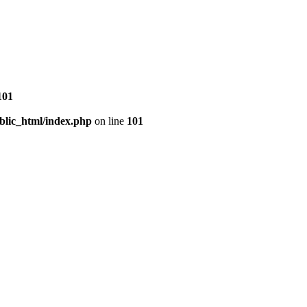
101
blic_html/index.php
on line
101