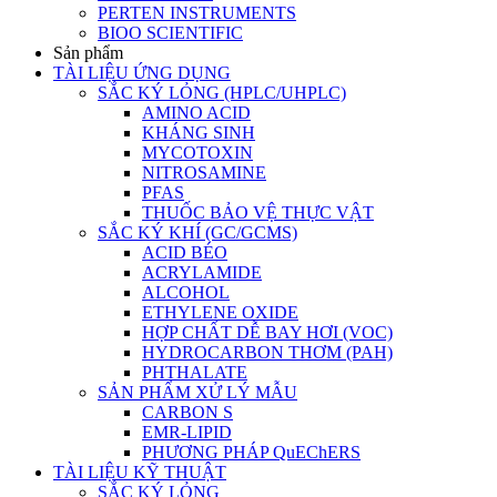
PERTEN INSTRUMENTS
BIOO SCIENTIFIC
Sản phẩm
TÀI LIỆU ỨNG DỤNG
SẮC KÝ LỎNG (HPLC/UHPLC)
AMINO ACID
KHÁNG SINH
MYCOTOXIN
NITROSAMINE
PFAS
THUỐC BẢO VỆ THỰC VẬT
SẮC KÝ KHÍ (GC/GCMS)
ACID BÉO
ACRYLAMIDE
ALCOHOL
ETHYLENE OXIDE
HỢP CHẤT DỄ BAY HƠI (VOC)
HYDROCARBON THƠM (PAH)
PHTHALATE
SẢN PHẨM XỬ LÝ MẪU
CARBON S
EMR-LIPID
PHƯƠNG PHÁP QuEChERS
TÀI LIỆU KỸ THUẬT
SẮC KÝ LỎNG