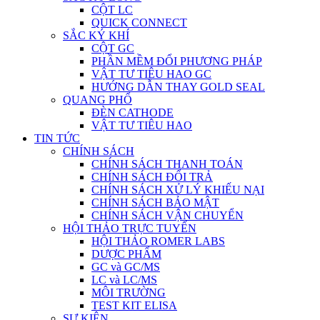
CỘT LC
QUICK CONNECT
SẮC KÝ KHÍ
CỘT GC
PHẦN MỀM ĐỔI PHƯƠNG PHÁP
VẬT TƯ TIÊU HAO GC
HƯỚNG DẪN THAY GOLD SEAL
QUANG PHỔ
ĐÈN CATHODE
VẬT TƯ TIÊU HAO
TIN TỨC
CHÍNH SÁCH
CHÍNH SÁCH THANH TOÁN
CHÍNH SÁCH ĐỔI TRẢ
CHÍNH SÁCH XỬ LÝ KHIẾU NẠI
CHÍNH SÁCH BẢO MẬT
CHÍNH SÁCH VẬN CHUYỂN
HỘI THẢO TRỰC TUYẾN
HỘI THẢO ROMER LABS
DƯỢC PHẨM
GC và GC/MS
LC và LC/MS
MÔI TRƯỜNG
TEST KIT ELISA
SỰ KIỆN