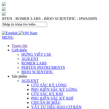
 - PERTEN - ROMER LABS - BIOO SCIENTIFIC - HWASHIN
MENU
Trang chủ
Giới thiệu
HƯNG VIỆT CSE
AGILENT
ROMER LABS
PERTEN INSTRUMENTS
BIOO SCIENTIFIC
Sản phẩm
AGILENT
CỘT SẮC KÝ LỎNG
PHỤ KIỆN SẮC KÝ LỎNG
CỘT SẮC KÝ KHÍ
PHỤ KIỆN SẮC KÝ KHÍ
CHUẨN BỊ MẪU
VẬT TƯ TIÊU HAO CƠ BẢN