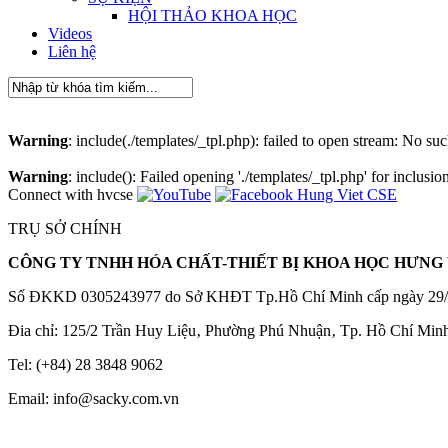
HỘI THẢO KHOA HỌC
Videos
Liên hệ
Warning
: include(./templates/_tpl.php): failed to open stream: No suc
Warning
: include(): Failed opening './templates/_tpl.php' for inclusio
Connect with hvcse
TRỤ SỞ CHÍNH
CÔNG TY TNHH HÓA CHẤT-THIẾT BỊ KHOA HỌC HƯNG 
Số ĐKKD 0305243977 do Sở KHĐT Tp.Hồ Chí Minh cấp ngày 29/
Đia chỉ: 125/2 Trần Huy Liệu‚ Phường Phú Nhuận‚ Tp. Hồ Chí Min
Tel: (+84) 28 3848 9062
Email: info@sacky.com.vn