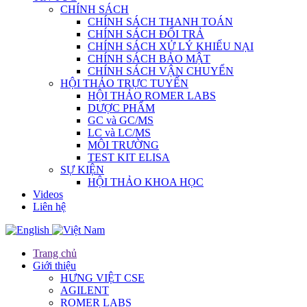
CHÍNH SÁCH
CHÍNH SÁCH THANH TOÁN
CHÍNH SÁCH ĐỔI TRẢ
CHÍNH SÁCH XỬ LÝ KHIẾU NẠI
CHÍNH SÁCH BẢO MẬT
CHÍNH SÁCH VẬN CHUYỂN
HỘI THẢO TRỰC TUYẾN
HỘI THẢO ROMER LABS
DƯỢC PHẨM
GC và GC/MS
LC và LC/MS
MÔI TRƯỜNG
TEST KIT ELISA
SỰ KIỆN
HỘI THẢO KHOA HỌC
Videos
Liên hệ
Trang chủ
Giới thiệu
HƯNG VIỆT CSE
AGILENT
ROMER LABS