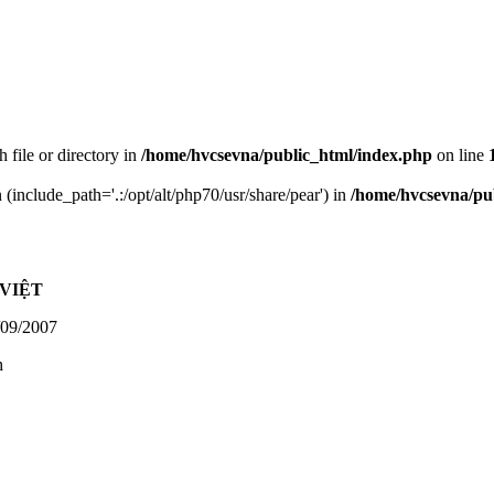
h file or directory in
/home/hvcsevna/public_html/index.php
on line
n (include_path='.:/opt/alt/php70/usr/share/pear') in
/home/hvcsevna/pu
VIỆT
09/2007
h