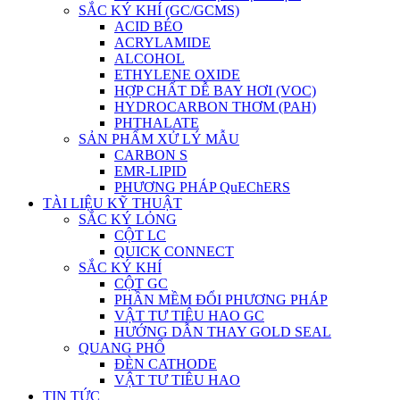
SẮC KÝ KHÍ (GC/GCMS)
ACID BÉO
ACRYLAMIDE
ALCOHOL
ETHYLENE OXIDE
HỢP CHẤT DỄ BAY HƠI (VOC)
HYDROCARBON THƠM (PAH)
PHTHALATE
SẢN PHẨM XỬ LÝ MẪU
CARBON S
EMR-LIPID
PHƯƠNG PHÁP QuEChERS
TÀI LIỆU KỸ THUẬT
SẮC KÝ LỎNG
CỘT LC
QUICK CONNECT
SẮC KÝ KHÍ
CỘT GC
PHẦN MỀM ĐỔI PHƯƠNG PHÁP
VẬT TƯ TIÊU HAO GC
HƯỚNG DẪN THAY GOLD SEAL
QUANG PHỔ
ĐÈN CATHODE
VẬT TƯ TIÊU HAO
TIN TỨC