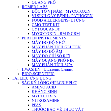
QUANG PHỔ
ROMER LABS
ĐỘC TỐ VI NẤM - MYCOTOXIN
VI SINH GÂY BỆNH - PATHOGEN
FOOD AlLLERGENS- DỊ ỨNG
GMO TEST KIT
CYTOQUANT®
MYCOTOXIN - RM & CRM
PERTEN INSTRUMENTS
MÁY ĐO ĐỘ NHỚT
MÁY PHÂN TÍCH GLUTEN
MÁY ĐO ĐỘ ẨM
MÁY ĐO CHỈ SỐ RƠI
MÁY QUANG PHỔ NIR
MÁY PHÂN TÍCH SỮA
HWASHIN - Ultrasonic Cleaner
BIOO-SCIENTIFIC
TÀI LIỆU ỨNG DỤNG
SẮC KÝ LỎNG (HPLC/UHPLC)
AMINO ACID
KHÁNG SINH
MYCOTOXIN
NITROSAMINE
PFAS
THUỐC BẢO VỆ THỰC VẬT