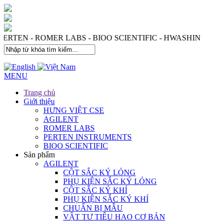
 PERTEN - ROMER LABS - BIOO SCIENTIFIC - HWASHIN
MENU
Trang chủ
Giới thiệu
HƯNG VIỆT CSE
AGILENT
ROMER LABS
PERTEN INSTRUMENTS
BIOO SCIENTIFIC
Sản phẩm
AGILENT
CỘT SẮC KÝ LỎNG
PHỤ KIỆN SẮC KÝ LỎNG
CỘT SẮC KÝ KHÍ
PHỤ KIỆN SẮC KÝ KHÍ
CHUẨN BỊ MẪU
VẬT TƯ TIÊU HAO CƠ BẢN