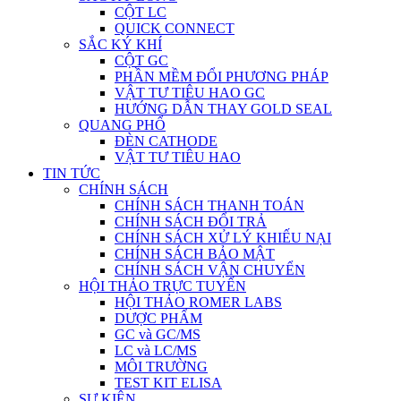
CỘT LC
QUICK CONNECT
SẮC KÝ KHÍ
CỘT GC
PHẦN MỀM ĐỔI PHƯƠNG PHÁP
VẬT TƯ TIÊU HAO GC
HƯỚNG DẪN THAY GOLD SEAL
QUANG PHỔ
ĐÈN CATHODE
VẬT TƯ TIÊU HAO
TIN TỨC
CHÍNH SÁCH
CHÍNH SÁCH THANH TOÁN
CHÍNH SÁCH ĐỔI TRẢ
CHÍNH SÁCH XỬ LÝ KHIẾU NẠI
CHÍNH SÁCH BẢO MẬT
CHÍNH SÁCH VẬN CHUYỂN
HỘI THẢO TRỰC TUYẾN
HỘI THẢO ROMER LABS
DƯỢC PHẨM
GC và GC/MS
LC và LC/MS
MÔI TRƯỜNG
TEST KIT ELISA
SỰ KIỆN