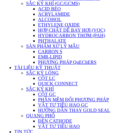
SẮC KÝ KHÍ (GC/GCMS)
ACID BÉO
ACRYLAMIDE
ALCOHOL
ETHYLENE OXIDE
HỢP CHẤT DỄ BAY HƠI (VOC)
HYDROCARBON THƠM (PAH)
PHTHALATE
SẢN PHẨM XỬ LÝ MẪU
CARBON S
EMR-LIPID
PHƯƠNG PHÁP QuEChERS
TÀI LIỆU KỸ THUẬT
SẮC KÝ LỎNG
CỘT LC
QUICK CONNECT
SẮC KÝ KHÍ
CỘT GC
PHẦN MỀM ĐỔI PHƯƠNG PHÁP
VẬT TƯ TIÊU HAO GC
HƯỚNG DẪN THAY GOLD SEAL
QUANG PHỔ
ĐÈN CATHODE
VẬT TƯ TIÊU HAO
TIN TỨC