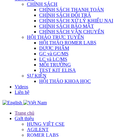
CHÍNH SÁCH
CHÍNH SÁCH THANH TOÁN
CHÍNH SÁCH ĐỔI TRẢ
CHÍNH SÁCH XỬ LÝ KHIẾU NẠI
CHÍNH SÁCH BẢO MẬT
CHÍNH SÁCH VẬN CHUYỂN
HỘI THẢO TRỰC TUYẾN
HỘI THẢO ROMER LABS
DƯỢC PHẨM
GC và GC/MS
LC và LC/MS
MÔI TRƯỜNG
TEST KIT ELISA
SỰ KIỆN
HỘI THẢO KHOA HỌC
Videos
Liên hệ
Trang chủ
Giới thiệu
HƯNG VIỆT CSE
AGILENT
ROMER LABS