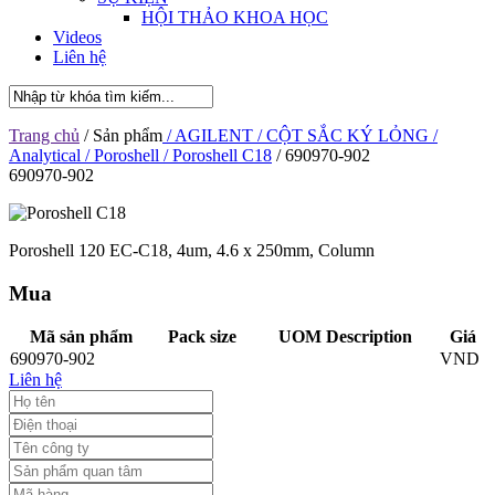
HỘI THẢO KHOA HỌC
Videos
Liên hệ
Trang chủ
/ Sản phẩm
/ AGILENT
/ CỘT SẮC KÝ LỎNG
/
Analytical
/ Poroshell
/ Poroshell C18
/ 690970-902
690970-902
Poroshell 120 EC-C18, 4um, 4.6 x 250mm, Column
Mua
Mã sản phẩm
Pack size
UOM Description
Giá
690970-902
VND
Liên hệ