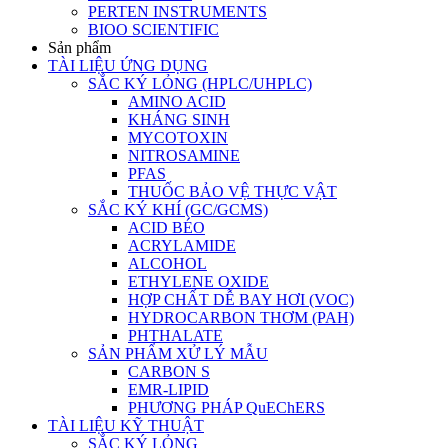
PERTEN INSTRUMENTS
BIOO SCIENTIFIC
Sản phẩm
TÀI LIỆU ỨNG DỤNG
SẮC KÝ LỎNG (HPLC/UHPLC)
AMINO ACID
KHÁNG SINH
MYCOTOXIN
NITROSAMINE
PFAS
THUỐC BẢO VỆ THỰC VẬT
SẮC KÝ KHÍ (GC/GCMS)
ACID BÉO
ACRYLAMIDE
ALCOHOL
ETHYLENE OXIDE
HỢP CHẤT DỄ BAY HƠI (VOC)
HYDROCARBON THƠM (PAH)
PHTHALATE
SẢN PHẨM XỬ LÝ MẪU
CARBON S
EMR-LIPID
PHƯƠNG PHÁP QuEChERS
TÀI LIỆU KỸ THUẬT
SẮC KÝ LỎNG